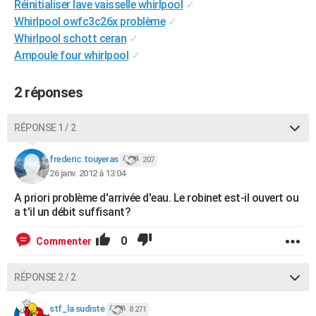
Réinitialiser lave vaisselle whirlpool
✓
City break
Voyage de noces
Climat
Destinations
Voyage nature
Forum
+
PHOTO
Whirlpool owfc3c26x problème
✓
Whirlpool schott ceran
✓
GUIDES D'ACHAT
Ampoule four whirlpool
✓
BONS PLANS
2 réponses
CARTE DE VOEUX
Carte Bonne année
Carte Pâques
Carte de Noël
Carte Saint-Valentin
Carte d'anniversaire
RÉPONSE 1 / 2
DICTIONNAIRE
Biographies
Expressions
Dictionnaire
Citations
Proverbes
frederic.touyeras
PROGRAMME TV
207
26 janv. 2012 à 13:04
COPAINS D'AVANT
A priori problème d'arrivée d'eau. Le robinet est-il ouvert ou
a t'il un débit suffisant?
Se connecter
Collèges
Universités
Service militaire
S'inscrire
Lycées
Primaires
Entreprises
Avis de recherche
AVIS DE DÉCÈS
0
Commenter
FORUM
Lifestyle
Sport
Television
Cinema
Bricolage
Culture
Auto
Voyage
RÉPONSE 2 / 2
stf_la sudiste
8 271