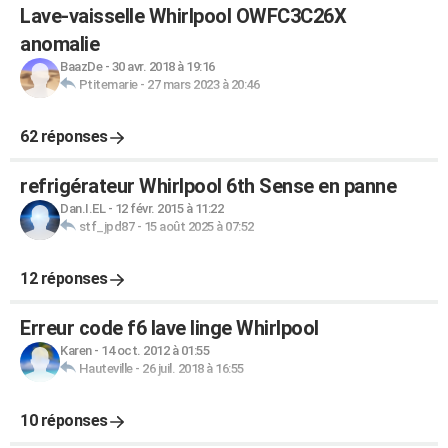
Lave-vaisselle Whirlpool OWFC3C26X
anomalie
BaazDe
-
30 avr. 2018 à 19:16
Ptitemarie
-
27 mars 2023 à 20:46
62 réponses
refrigérateur Whirlpool 6th Sense en panne
Dan.I.EL
-
12 févr. 2015 à 11:22
stf_jpd87
-
15 août 2025 à 07:52
12 réponses
Erreur code f6 lave linge Whirlpool
Karen
-
14 oct. 2012 à 01:55
Hauteville
-
26 juil. 2018 à 16:55
10 réponses