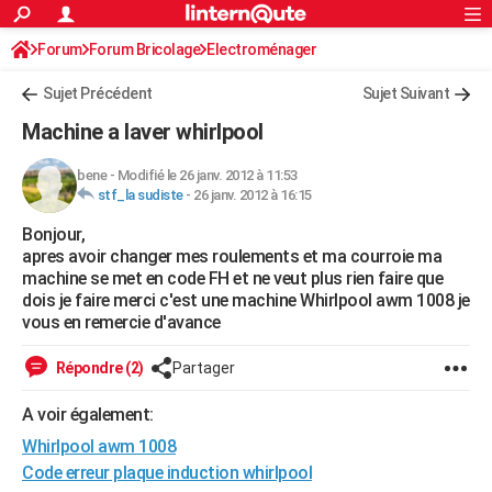
ACTUALITÉS
Forum
Forum Bricolage
Connexion
Electroménager
S'inscrire
Rechercher
Société
Education
Villes
Politique
Faits Divers
Monde
+
SPORT
Sujet Précédent
Sujet Suivant
Football
Cyclisme
Forum
Coupe du monde 2026
Tennis
Rugby
CULTURE
Machine a laver whirlpool
TNT
Cinéma
Musique
Programme TV
Streaming
Sorties cinéma
+
FINANCE
bene
-
Modifié le 26 janv. 2012 à 11:53
stf_la sudiste
-
26 janv. 2012 à 16:15
Impôts
Immobilier
Banque
Crédit
Retraite
Epargne
Risques naturels par ville
Assurance
AUTO
Bonjour,
Réserver un essai
Berlines
Forum auto
Essais
Citadines
SUV
+
HIGH-TECH
apres avoir changer mes roulements et ma courroie ma
machine se met en code FH et ne veut plus rien faire que
Meilleur smartphone
Ordinateurs
Guide high-tech
Mobiles
Internet
Jeux vidéo
+
BRICOLAGE
dois je faire merci c'est une machine Whirlpool awm 1008 je
vous en remercie d'avance
Aménagement intérieur
Cuisine
Jardinage
+
Forum
Extérieur
Salle de bains
Rangement
WEEK-END
Répondre (2)
Partager
Escapades
Expositions
Week-end nature
Guides de France
Patrimoine
Musées
+
LIFESTYLE
A voir également:
Bien-être
Mode
+
Art de vivre
Loisirs
Modes de vie
SANTE
Whirlpool awm 1008
Guide de la santé
Médicaments
+
Alimentation
Maladies
Sommeil
Code erreur plaque induction whirlpool
VOYAGE