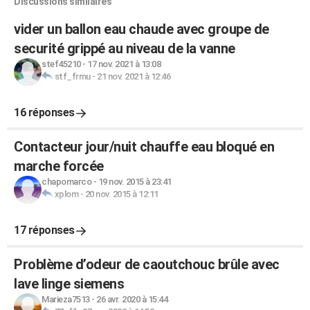
Discussions similaires
vider un ballon eau chaude avec groupe de
securité grippé au niveau de la vanne
stef45210
-
17 nov. 2021 à 13:08
stf_frmu
-
21 nov. 2021 à 12:46
16 réponses
Contacteur jour/nuit chauffe eau bloqué en
marche forcée
chapomarco
-
19 nov. 2015 à 23:41
xplom
-
20 nov. 2015 à 12:11
17 réponses
Problème d’odeur de caoutchouc brûle avec
lave linge siemens
Marieza7513
-
26 avr. 2020 à 15:44