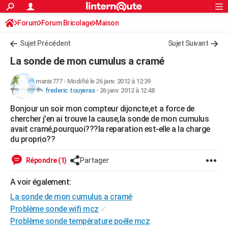
ACTUALITÉS
Forum
Forum Bricolage
Connexion
Maison
S'inscrire
Rechercher
Société
Education
Villes
Politique
Faits Divers
Monde
+
SPORT
Sujet Précédent
Sujet Suivant
Football
Cyclisme
Forum
Coupe du monde 2026
Tennis
Rugby
CULTURE
La sonde de mon cumulus a cramé
TNT
Cinéma
Musique
Programme TV
Streaming
Sorties cinéma
+
FINANCE
manix777
-
Modifié le 26 janv. 2012 à 12:39
frederic.touyeras
-
26 janv. 2012 à 12:48
Impôts
Immobilier
Banque
Crédit
Retraite
Epargne
Risques naturels par ville
Assurance
AUTO
Bonjour un soir mon compteur dijoncte,et a force de
Réserver un essai
Berlines
Forum auto
Essais
Citadines
SUV
+
HIGH-TECH
chercher j'en ai trouve la cause,la sonde de mon cumulus
avait cramé,pourquoi???la reparation est-elle a la charge
Meilleur smartphone
Ordinateurs
Guide high-tech
Mobiles
Internet
Jeux vidéo
+
BRICOLAGE
du proprio??
Aménagement intérieur
Cuisine
Jardinage
+
Forum
Extérieur
Salle de bains
Rangement
WEEK-END
Répondre (1)
Partager
Escapades
Expositions
Week-end nature
Guides de France
Patrimoine
Musées
+
LIFESTYLE
A voir également:
La sonde de mon cumulus a cramé
Bien-être
Mode
+
Art de vivre
Loisirs
Modes de vie
SANTE
Problème sonde wifi mcz
✓
Guide de la santé
Médicaments
+
Alimentation
Maladies
Sommeil
VOYAGE
Problème sonde température poêle mcz