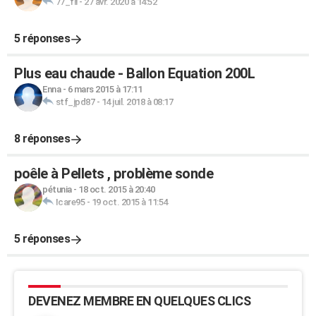
77_fil
-
27 avr. 2020 à 14:52
5 réponses
Plus eau chaude - Ballon Equation 200L
Enna
-
6 mars 2015 à 17:11
stf_jpd87
-
14 juil. 2018 à 08:17
8 réponses
poêle à Pellets , problème sonde
pétunia
-
18 oct. 2015 à 20:40
Icare95
-
19 oct. 2015 à 11:54
5 réponses
DEVENEZ MEMBRE EN QUELQUES CLICS