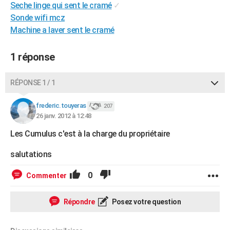
Seche linge qui sent le cramé
✓
City break
Voyage de noces
Climat
Destinations
Voyage nature
Forum
+
PHOTO
Sonde wifi mcz
Machine a laver sent le cramé
GUIDES D'ACHAT
BONS PLANS
1 réponse
CARTE DE VOEUX
RÉPONSE 1 / 1
Carte Bonne année
Carte Pâques
Carte de Noël
Carte Saint-Valentin
Carte d'anniversaire
DICTIONNAIRE
frederic.touyeras
207
Biographies
Expressions
Dictionnaire
Citations
Proverbes
26 janv. 2012 à 12:48
PROGRAMME TV
Les Cumulus c'est à la charge du propriétaire
COPAINS D'AVANT
salutations
Se connecter
Collèges
Universités
Service militaire
S'inscrire
Lycées
Primaires
Entreprises
Avis de recherche
AVIS DE DÉCÈS
0
Commenter
FORUM
Lifestyle
Sport
Television
Cinema
Bricolage
Culture
Auto
Voyage
Répondre
Posez votre question