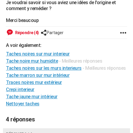
Je voudrai savoir si vous aviez une idées de l'origine et
City break
Voyage de noces
Climat
Destinations
Voyage nature
Forum
+
PHOTO
comment y remédier ?
GUIDES D'ACHAT
Merci beaucoup
BONS PLANS
Répondre (4)
Partager
CARTE DE VOEUX
A voir également:
Taches noires sur mur interieur
Carte Bonne année
Carte Pâques
Carte de Noël
Carte Saint-Valentin
Carte d'anniversaire
DICTIONNAIRE
Tache noire mur humidite
- Meilleures réponses
Biographies
Expressions
Dictionnaire
Citations
Proverbes
PROGRAMME TV
Taches noires sur les murs interieurs
- Meilleures réponses
Tache marron sur mur intérieur
COPAINS D'AVANT
Traces noires mur extérieur
Crepi interieur
Se connecter
Collèges
Universités
Service militaire
S'inscrire
Lycées
Primaires
Entreprises
Avis de recherche
AVIS DE DÉCÈS
Tache jaune mur intérieur
FORUM
Nettoyer taches
Lifestyle
Sport
Television
Cinema
Bricolage
Culture
Auto
Voyage
4 réponses