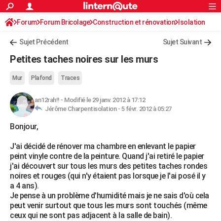
ACTUALITÉS
Forum
Forum Bricolage
Connexion
Construction et rénovation
S'inscrire
Isolation
Rechercher
Société
Education
Villes
Politique
Faits Divers
Monde
+
SPORT
Sujet Précédent
Sujet Suivant
Football
Cyclisme
Forum
Coupe du monde 2026
Tennis
Rugby
CULTURE
Petites taches noires sur les murs
TNT
Cinéma
Musique
Programme TV
Streaming
Sorties cinéma
+
FINANCE
Mur
Plafond
Traces
Impôts
Immobilier
Banque
Crédit
Retraite
Epargne
Risques naturels par ville
Assurance
AUTO
an12rah!!
-
Modifié le 29 janv. 2012 à 17:12
Jérôme Charpentisolation -
5 févr. 2012 à 05:27
Réserver un essai
Berlines
Forum auto
Essais
Citadines
SUV
+
HIGH-TECH
Bonjour,
Meilleur smartphone
Ordinateurs
Guide high-tech
Mobiles
Internet
Jeux vidéo
+
BRICOLAGE
J'ai décidé de rénover ma chambre en enlevant le papier
Aménagement intérieur
Cuisine
Jardinage
+
Forum
Extérieur
Salle de bains
Rangement
WEEK-END
peint vinyle contre de la peinture. Quand j'ai retiré le papier
j'ai découvert sur tous les murs des petites taches rondes
Escapades
Expositions
Week-end nature
Guides de France
Patrimoine
Musées
+
LIFESTYLE
noires et rouges (qui n'y étaient pas lorsque je l'ai posé il y
a 4 ans).
Bien-être
Mode
+
Art de vivre
Loisirs
Modes de vie
SANTE
Je pense à un problème d'humidité mais je ne sais d'où cela
peut venir surtout que tous les murs sont touchés (même
Guide de la santé
Médicaments
+
Alimentation
Maladies
Sommeil
VOYAGE
ceux qui ne sont pas adjacent à la salle de bain).