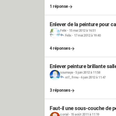
1 réponse
Enlever de la peinture pour c
Felix
-
15 mai 2012 à 16:51
Felix
-
17 mai 2012 à 19:40
4 réponses
Enlever peinture brillante sall
soumaya
-
5 juin 2012 à 11:58
stf_frmu
-
6 juin 2012 à 11:47
3 réponses
Faut-il une sous-couche de pe
corial
-
15 août 2011 à 11:19