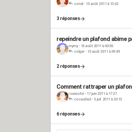
corial
-
15 août 2011 à 13:42
3 réponses
repeindre un plafond abime pa
mymy
-
15 août 2011 à 00:50
colger
-
15 août 2011 à 09:49
2 réponses
Comment rattraper un plafon
rosenchri
-
17 juin 2011 à 17:27
cocaudia3
-
5 juil. 2011 à 20:13
6 réponses