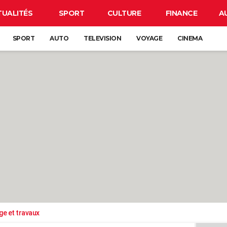
TUALITÉS
SPORT
CULTURE
FINANCE
A
SPORT
AUTO
TELEVISION
VOYAGE
CINEMA
ge et travaux