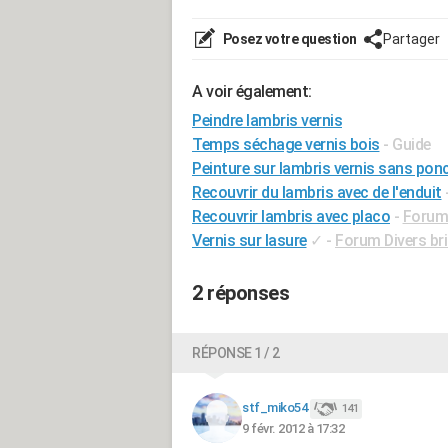
Posez votre question
Partager
A voir également:
Peindre lambris vernis
Temps séchage vernis bois
- Guide
Peinture sur lambris vernis sans ponc
Recouvrir du lambris avec de l'enduit
Recouvrir lambris avec placo
-
Forum 
Vernis sur lasure
✓
-
Forum Divers bri
2 réponses
RÉPONSE 1 / 2
stf_miko54
141
9 févr. 2012 à 17:32