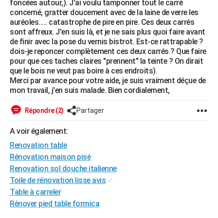
foncées autour,). J'ai voulu tamponner tout le carré
City break
Voyage de noces
Climat
Destinations
Voyage nature
Forum
+
concerné, gratter doucement avec de la laine de verre les
PHOTO
auréoles..... catastrophe de pire en pire. Ces deux carrés
sont affreux. J'en suis là, et je ne sais plus quoi faire avant
GUIDES D'ACHAT
de finir avec la pose du vernis bistrot. Est-ce rattrapable ?
dois-je reponcer complètement ces deux carrés ? Que faire
BONS PLANS
pour que ces taches claires "prennent" la teinte ? On dirait
que le bois ne veut pas boire à ces endroits).
CARTE DE VOEUX
Merci par avance pour votre aide, je suis vraiment déçue de
Carte Bonne année
Carte Pâques
Carte de Noël
Carte Saint-Valentin
Carte d'anniversaire
mon travail, j'en suis malade. Bien cordialement,
DICTIONNAIRE
Biographies
Expressions
Dictionnaire
Citations
Proverbes
PROGRAMME TV
Répondre (2)
Partager
COPAINS D'AVANT
A voir également:
Renovation table
Se connecter
Collèges
Universités
Service militaire
S'inscrire
Lycées
Primaires
Entreprises
Avis de recherche
AVIS DE DÉCÈS
Rénovation maison pisé
Renovation sol douche italienne
FORUM
Toile de rénovation lisse avis
✓
Lifestyle
Sport
Television
Cinema
Bricolage
Culture
Auto
Voyage
Table à carreler
Rénover pied table formica