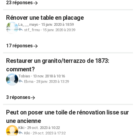
23 réponses
Rénover une table en placage
La___mayo
-
15 janv. 2020 à 18:59
stf_frmu
-
15 janv. 2020 à 20:39
17 réponses
Restaurer un granito/terrazzo de 1873:
comment?
Tobias
-
13 nov. 2018 à 10:16
Ebma
-
28 janv. 2020 à 13:29
3 réponses
Peut on poser une toile de rénovation lisse sur
une ancienne
Kiki
-
29 oct. 2023 à 10:22
Kiki
-
29 oct. 2023 à 17:32