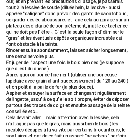
oui) et en prenant les précautions d' usage, je passerais
tout à la lessive de soude (diluée hein, la lessive - aussi
appelée "caligène" donc prévoir des gants de caoutchouc,
se garder des éclaboussures et faire cela au garage sur un
plateau désolidarisé de son piétement, inutile de tacher ce
qui ne doit pas l' être -. C' est la seule façon d' éliminer le
"gras" et les éventuels dépôts organiques incrustés qui
font obstacle à la teinte.
Rincer ensuite abondamment, laissez sécher longuement,
une semaine voire plus.
Et juger de l' aspect une fois le bois bien sec (je suppose
que c' est du chêne ).
Après quoi on ponce finement (utiliser une ponceuse
lapidaire avec grain allant successivement du 120 au 240 )
et on polit à la paille de fer (la plus douce).
Aspirer et essuyer la surface en changeant régulièrement
de lingette jusqu' à ce qu' elle soit propre, éviter de déposer
partout des traces de doigt et ensuite passage de la teinte
conseillée etc...
Cela devrait aller ... mais attention avec la lessive, cela
n'attaque pas que le gras, mais aussi bien le bois ( les
meubles décapés à la va-vite par certains brocanteurs, le
sont ainsi et ont de ce fait un aspect "pelucheux" parfois