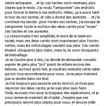
teinte antiquaire..... et là, ces taches sont revenues, plus
claires que le reste. J'ai voulu "tamponner" ces endroits
pour foncer la teinte à ces endroits. Hélas, ça a aussi teint
le tour de ces taches, et cela a donné des auréoles. ... et j'ai
continué ma lancée : pour fondre ces taches, j'ai essayé de
tamponner toute la surface des deux carrés pour "noyer"
ces taches et ces aureoles.
La catastrophe s'est amplifiée, le reste de la table est
nickel, mais ces deux carrés sont maintenant plus foncés
certes, mais les rafistolages sautent aux yeux. Ces carrés
étaient choquants plus clairs, mais là, ils sont choquants
de bidouillage.
Je ne touche plus à rien, j'ai décidé de demander conseils
auprès de gens plus "pro" avant de refaire encore des
bêtises, surtout qu'en fait, je voudrais revendre cette table
qui est trop encombrante pour nous. Je ne peux vraiment
pas la vendre dans cet état.
Je n'ai toujours pas passé le vernis bistrot, je n'ose pas
reponcer ces deux carrés, je ne sais plus quoi faire.
Voilà, excusez-moi pour la longueur des explications, et je
vous remercie vraiment de m'aider. J'espère que ces
précisions seront plus claires pour vous, et encore mille