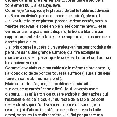
décapé dans un premier temps toute la table avec de la
toile émeri 80. J'ai essuyé, lavé.
Comme je l'ai expliqué, le plateau de cette table est divisée
en 8 carrés divisés par des bandes de bois également.
J'ai voulu refaire ce plateau parceque deux carrés, vers la
fenêtre, recevait le soleil en plein, été comme hiver.... et le
vernis ancien a quasiment disparu, le bois a blanchi par
rapport au reste de la table. Je ne supportais plus ces deux
carrés plus clairs.
J'ai pris conseil auprès d'un vendeur-animateur produits de
peinture dans une grande surface, qui m'a expliqué la
marche à suivre. Il paraît que le soleil est mortel surtout sur
les anciens vernis....
Comme je voulais que ma table aie la même teinte partout,
j'ai donc décidé de poncer toute la surface (j'aurais dû déjà
faire un carré abîmé, mais bref).
Mais de toutes façons, un problème persistait :
sur ces deux carrés "ensoleillés", tout le vernis avait
disparu..... sauf à trois ou quatre endroits, des taches qui
restaient elles de la couleur du reste de la table. Ce sont
ces endroits qui m'ont vraiment donné du souci (non
résolu): j'ai d'abord insisté sur ces zônes avec la toile
emeri, sans les faire disparaître. J'ai fini par passer ma