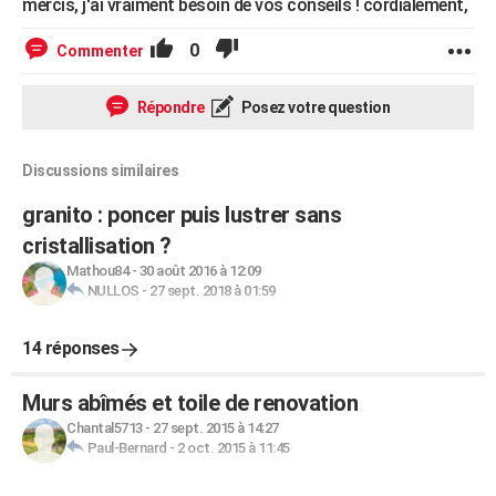
mercis, j'ai vraiment besoin de vos conseils ! cordialement,
0
Commenter
Répondre
Posez votre question
Discussions similaires
granito : poncer puis lustrer sans
cristallisation ?
Mathou84
-
30 août 2016 à 12:09
NULLOS
-
27 sept. 2018 à 01:59
14 réponses
Murs abîmés et toile de renovation
Chantal5713
-
27 sept. 2015 à 14:27
Paul-Bernard
-
2 oct. 2015 à 11:45