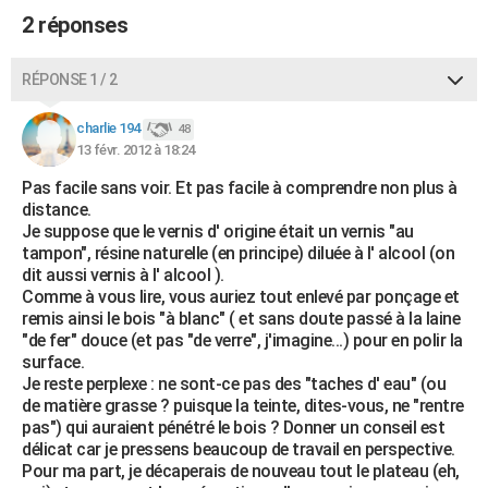
2 réponses
RÉPONSE 1 / 2
charlie 194
48
13 févr. 2012 à 18:24
Pas facile sans voir. Et pas facile à comprendre non plus à
distance.
Je suppose que le vernis d' origine était un vernis "au
tampon", résine naturelle (en principe) diluée à l' alcool (on
dit aussi vernis à l' alcool ).
Comme à vous lire, vous auriez tout enlevé par ponçage et
remis ainsi le bois "à blanc" ( et sans doute passé à la laine
"de fer" douce (et pas "de verre", j'imagine...) pour en polir la
surface.
Je reste perplexe : ne sont-ce pas des "taches d' eau" (ou
de matière grasse ? puisque la teinte, dites-vous, ne "rentre
pas") qui auraient pénétré le bois ? Donner un conseil est
délicat car je pressens beaucoup de travail en perspective.
Pour ma part, je décaperais de nouveau tout le plateau (eh,