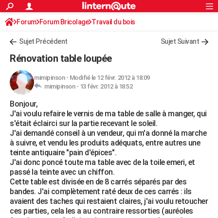
ACTUALITÉS
Forum
Forum Bricolage
Connexion
Travail du bois
S'inscrire
Rechercher
Société
Education
Villes
Politique
Faits Divers
Monde
+
SPORT
Sujet Précédent
Sujet Suivant
Football
Cyclisme
Forum
Coupe du monde 2026
Tennis
Rugby
CULTURE
Rénovation table loupée
TNT
Cinéma
Musique
Programme TV
Streaming
Sorties cinéma
+
FINANCE
mimipinson
-
Modifié le 12 févr. 2012 à 18:09
mimipinson -
13 févr. 2012 à 18:52
Impôts
Immobilier
Banque
Crédit
Retraite
Epargne
Risques naturels par ville
Assurance
AUTO
Bonjour,
Réserver un essai
Berlines
Forum auto
Essais
Citadines
SUV
+
HIGH-TECH
J'ai voulu refaire le vernis de ma table de salle à manger, qui
s'était éclairci sur la partie recevant le soleil.
Meilleur smartphone
Ordinateurs
Guide high-tech
Mobiles
Internet
Jeux vidéo
+
BRICOLAGE
J'ai demandé conseil à un vendeur, qui m'a donné la marche
à suivre, et vendu les produits adéquats, entre autres une
Aménagement intérieur
Cuisine
Jardinage
+
Forum
Extérieur
Salle de bains
Rangement
WEEK-END
teinte antiquaire "pain d'épices".
J'ai donc poncé toute ma table avec de la toile emeri, et
Escapades
Expositions
Week-end nature
Guides de France
Patrimoine
Musées
+
LIFESTYLE
passé la teinte avec un chiffon.
Cette table est divisée en de 8 carrés séparés par des
Bien-être
Mode
+
Art de vivre
Loisirs
Modes de vie
SANTE
bandes. J'ai complètement raté deux de ces carrés : ils
avaient des taches qui restaient claires, j'ai voulu retoucher
Guide de la santé
Médicaments
+
Alimentation
Maladies
Sommeil
VOYAGE
ces parties, cela les a au contraire ressorties (auréoles