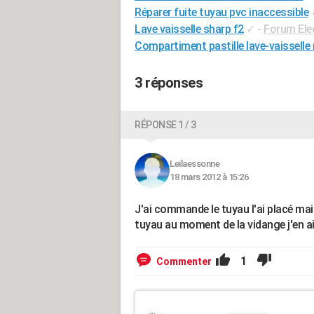
Réparer fuite tuyau pvc inaccessible
Lave vaisselle sharp f2
✓
-
Forum Ele
Compartiment pastille lave-vaisselle 
3 réponses
RÉPONSE 1 / 3
Leilaessonne
18 mars 2012 à 15:26
J'ai commande le tuyau l'ai placé mais 
tuyau au moment de la vidange j'en ai 
1
Commenter