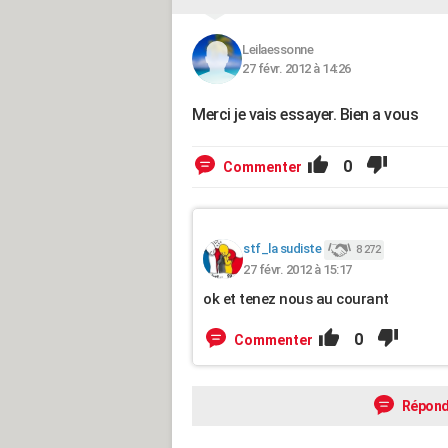
Leilaessonne
27 févr. 2012 à 14:26
Merci je vais essayer. Bien a vous
0
Commenter
stf_la sudiste
8 272
27 févr. 2012 à 15:17
ok et tenez nous au courant
0
Commenter
Répond