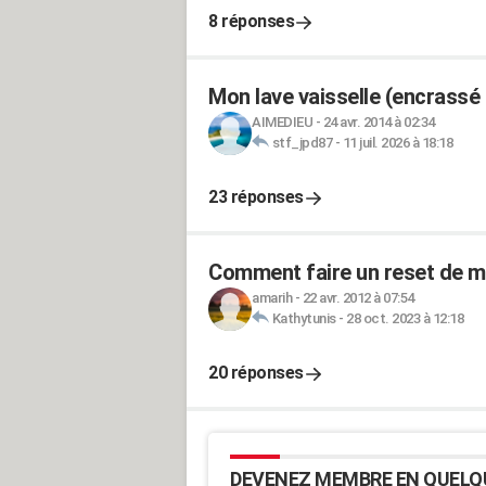
8 réponses
Mon lave vaisselle (encrassé 
AIMEDIEU
-
24 avr. 2014 à 02:34
stf_jpd87
-
11 juil. 2026 à 18:18
23 réponses
Comment faire un reset de mo
amarih
-
22 avr. 2012 à 07:54
Kathytunis
-
28 oct. 2023 à 12:18
20 réponses
DEVENEZ MEMBRE EN QUELQ