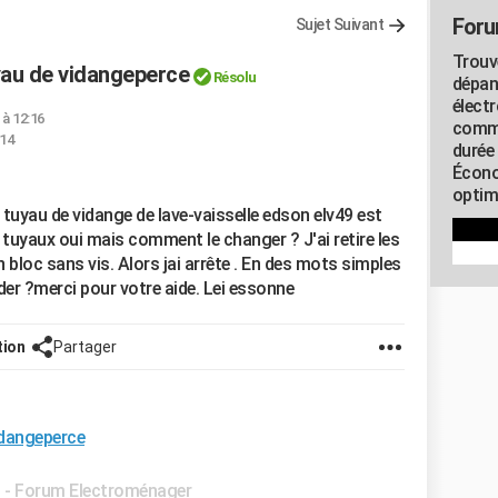
Foru
Sujet Suivant
Trouv
uyau de vidangeperce
Résolu
dépan
élect
 à 12:16
commu
:14
durée
Écono
optimi
tuyau de vidange de lave-vaisselle edson elv49 est
s tuyaux oui mais comment le changer ? J'ai retire les
n bloc sans vis. Alors jai arrête . En des mots simples
r ?merci pour votre aide. Lei essonne
tion
Partager
idangeperce
✓
-
Forum Electroménager