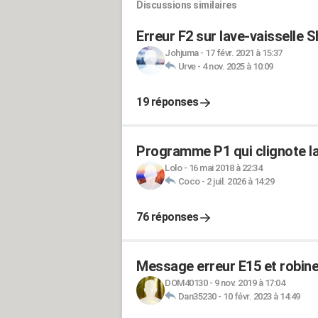
Discussions similaires
Erreur F2 sur lave-vaisselle 
Johjuma
-
17 févr. 2021 à 15:37
Urve
-
4 nov. 2025 à 10:09
19 réponses
Programme P1 qui clignote la
Lolo
-
16 mai 2018 à 22:34
Coco
-
2 juil. 2026 à 14:29
76 réponses
Message erreur E15 et robinet
DOM40130
-
9 nov. 2019 à 17:04
Dan35230
-
10 févr. 2023 à 14:49