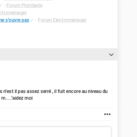
✓
-
Forum Plomberie
ctroménager
ne s'ouvre pas
✓
-
Forum Electroménager
n'est il pas assez serré , il fuit encore au niveau du
m......'aidez moi