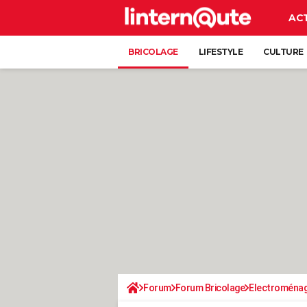
AC
BRICOLAGE
LIFESTYLE
CULTURE
Forum
Forum Bricolage
Electroména