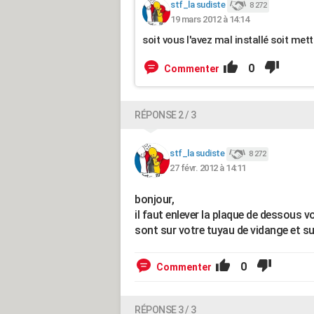
stf_la sudiste
8 272
19 mars 2012 à 14:14
soit vous l'avez mal installé soit mette
0
Commenter
RÉPONSE 2 / 3
stf_la sudiste
8 272
27 févr. 2012 à 14:11
bonjour,
il faut enlever la plaque de dessous vo
sont sur votre tuyau de vidange et su
0
Commenter
RÉPONSE 3 / 3