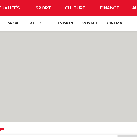
TUALITÉS
SPORT
CULTURE
FINANCE
A
SPORT
AUTO
TELEVISION
VOYAGE
CINEMA
ger