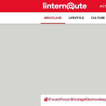
AC
BRICOLAGE
LIFESTYLE
CULTURE
Forum
Forum Bricolage
Electroména