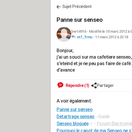
Sujet Précédent
Panne sur senseo
bert4916
-
Modifié le 10 mars 2012 à 
stf_frmu
-
11 mars 2012 à 23:18
Bonjour,
j'ai un souci sur ma cafetiere senseo,
s'eteind et je ne peu pas faire de café
d'avance
Répondre (1)
Partager
A voir également:
Panne sur senseo
Detartrage senseo
- Guide
Senseo bloquée
✓
-
Forum Electromé
Pourquoi le capot de ma Senseo ne s'