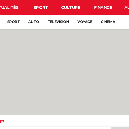
TUALITÉS
SPORT
CULTURE
FINANCE
A
SPORT
AUTO
TELEVISION
VOYAGE
CINEMA
ger