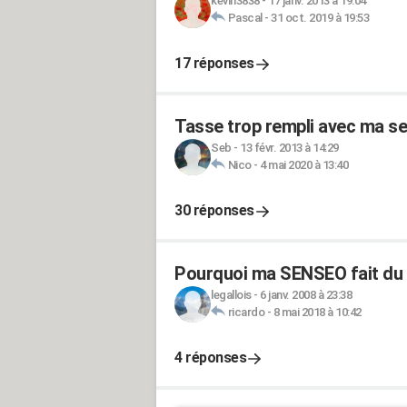
kevin3838
-
17 janv. 2013 à 19:04
Pascal
-
31 oct. 2019 à 19:53
17 réponses
Tasse trop rempli avec ma s
Seb
-
13 févr. 2013 à 14:29
Nico
-
4 mai 2020 à 13:40
30 réponses
Pourquoi ma SENSEO fait du 
legallois
-
6 janv. 2008 à 23:38
ricardo
-
8 mai 2018 à 10:42
4 réponses