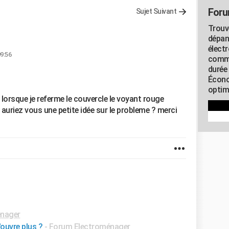
Foru
Sujet Suivant
Trouv
dépan
élect
09:56
commu
durée
Écono
optimi
 lorsque je referme le couvercle le voyant rouge
. auriez vous une petite idée sur le probleme ? merci
nager
ouvre plus ?
-
Forum Electroménager