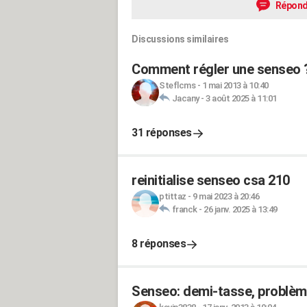
Répond
Discussions similaires
Comment régler une senseo 
Steflcms
-
1 mai 2013 à 10:40
Jacany
-
3 août 2025 à 11:01
31 réponses
reinitialise senseo csa 210
ptittaz
-
9 mai 2023 à 20:46
franck
-
26 janv. 2025 à 13:49
8 réponses
Senseo: demi-tasse, problème