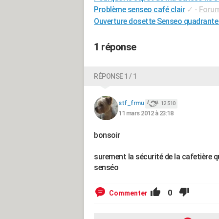
Problème senseo café clair
✓
-
Forum
Ouverture dosette Senseo quadrante
1 réponse
RÉPONSE 1 / 1
stf_frmu
12 510
11 mars 2012 à 23:18
bonsoir
surement la sécurité de la cafetière 
senséo
0
Commenter