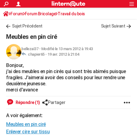
ACTUALITÉS
Forum
Forum Bricolage
Connexion
Travail du bois
S'inscrire
Rechercher
Société
Education
Villes
Politique
Faits Divers
Monde
+
SPORT
Sujet Précédent
Sujet Suivant
Football
Cyclisme
Forum
Coupe du monde 2026
Tennis
Rugby
CULTURE
Meubles en pin ciré
TNT
Cinéma
Musique
Programme TV
Streaming
Sorties cinéma
+
FINANCE
bellezaï37
-
Modifié le 13 mars 2012 à 19:43
chapier65 -
19 avr. 2012 à 21:04
Impôts
Immobilier
Banque
Crédit
Retraite
Epargne
Risques naturels par ville
Assurance
AUTO
Bonjour,
Réserver un essai
Berlines
Forum auto
Essais
Citadines
SUV
+
HIGH-TECH
j'ai des meubles en pin cirés qui sont très abimés puisque
fragiles. J'aimerai avoir des conseils pour leur rendre une
Meilleur smartphone
Ordinateurs
Guide high-tech
Mobiles
Internet
Jeux vidéo
+
BRICOLAGE
deuxième jeunesse.
merci d'avance
Aménagement intérieur
Cuisine
Jardinage
+
Forum
Extérieur
Salle de bains
Rangement
WEEK-END
Répondre (1)
Partager
Escapades
Expositions
Week-end nature
Guides de France
Patrimoine
Musées
+
LIFESTYLE
A voir également:
Bien-être
Mode
+
Art de vivre
Loisirs
Modes de vie
SANTE
Meubles en pin ciré
Guide de la santé
Médicaments
+
Alimentation
Maladies
Sommeil
Enlever cire sur tissu
VOYAGE