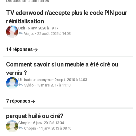
Discussions similaires
TV edenwood n'accepte plus le code PIN pour
réinitialisation
Didi
-
6 janv. 2020 à 19:17
Verjus
-
22 août 2025 à 14:03
14 réponses
Comment savoir si un meuble a été ciré ou
vernis ?
Utilisateur anonyme
-
9 sept. 2010 à 14:03
Syldo
-
18 mars 2017 à 11:10
7 réponses
parquet huilé ou ciré?
Chopin
-
6 janv. 2013 à 13:34
Chopin
-
11 janv. 2013 à 08:10