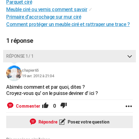
Parquet ciré
City break
Voyage de noces
Climat
Destinations
Voyage nature
Forum
+
PHOTO
Meuble ciré ou vernis comment savoir
✓
Primaire d'accrochage sur mur ciré
GUIDES D'ACHAT
Comment protéger un meuble ciré et rattraper une trace ?
BONS PLANS
1 réponse
CARTE DE VOEUX
Carte Bonne année
Carte Pâques
Carte de Noël
Carte Saint-Valentin
Carte d'anniversaire
RÉPONSE 1 / 1
DICTIONNAIRE
Biographies
Expressions
Dictionnaire
Citations
Proverbes
PROGRAMME TV
chapier65
19 avr. 2012 à 21:04
COPAINS D'AVANT
Abimés comment et par quoi, dites ?
Croyez-vous qu' on le puisse deviner d' ici ?
Se connecter
Collèges
Universités
Service militaire
S'inscrire
Lycées
Primaires
Entreprises
Avis de recherche
AVIS DE DÉCÈS
0
Commenter
FORUM
Lifestyle
Sport
Television
Cinema
Bricolage
Culture
Auto
Voyage
Répondre
Posez votre question