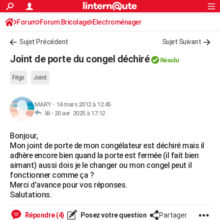
ACTUALITÉS
Forum
Forum Bricolage
Connexion
Electroménager
S'inscrire
Rechercher
Société
Education
Villes
Politique
Faits Divers
Monde
+
SPORT
Sujet Précédent
Sujet Suivant
Football
Cyclisme
Forum
Coupe du monde 2026
Tennis
Rugby
CULTURE
Joint de porte du congel déchiré
Résolu
TNT
Cinéma
Musique
Programme TV
Streaming
Sorties cinéma
+
FINANCE
Frigo
Joint
Impôts
Immobilier
Banque
Crédit
Retraite
Epargne
Risques naturels par ville
Assurance
AUTO
MARY
-
14 mars 2012 à 12:45
Réserver un essai
Berlines
Forum auto
Essais
Citadines
SUV
+
HIGH-TECH
lili -
20 avr. 2025 à 17:12
Meilleur smartphone
Ordinateurs
Guide high-tech
Mobiles
Internet
Jeux vidéo
+
BRICOLAGE
Bonjour,
Mon joint de porte de mon congélateur est déchiré mais il
Aménagement intérieur
Cuisine
Jardinage
+
Forum
Extérieur
Salle de bains
Rangement
WEEK-END
adhère encore bien quand la porte est fermée (il fait bien
aimant) aussi dois je le changer ou mon congel peut il
Escapades
Expositions
Week-end nature
Guides de France
Patrimoine
Musées
+
LIFESTYLE
fonctionner comme ça ?
Merci d'avance pour vos réponses.
Bien-être
Mode
+
Art de vivre
Loisirs
Modes de vie
SANTE
Salutations.
Guide de la santé
Médicaments
+
Alimentation
Maladies
Sommeil
VOYAGE
Répondre (4)
Posez votre question
Partager