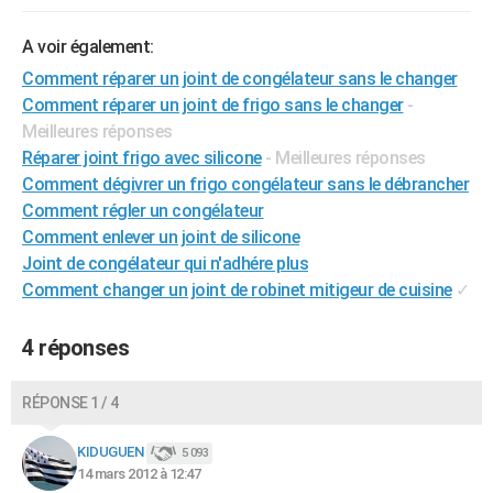
City break
Voyage de noces
Climat
Destinations
Voyage nature
Forum
+
PHOTO
A voir également:
GUIDES D'ACHAT
Comment réparer un joint de congélateur sans le changer
Comment réparer un joint de frigo sans le changer
-
BONS PLANS
Meilleures réponses
Réparer joint frigo avec silicone
- Meilleures réponses
CARTE DE VOEUX
Comment dégivrer un frigo congélateur sans le débrancher
Carte Bonne année
Carte Pâques
Carte de Noël
Carte Saint-Valentin
Carte d'anniversaire
DICTIONNAIRE
Comment régler un congélateur
Comment enlever un joint de silicone
Biographies
Expressions
Dictionnaire
Citations
Proverbes
PROGRAMME TV
Joint de congélateur qui n'adhére plus
Comment changer un joint de robinet mitigeur de cuisine
✓
COPAINS D'AVANT
Se connecter
Collèges
Universités
Service militaire
S'inscrire
Lycées
Primaires
Entreprises
Avis de recherche
AVIS DE DÉCÈS
4 réponses
FORUM
RÉPONSE 1 / 4
Lifestyle
Sport
Television
Cinema
Bricolage
Culture
Auto
Voyage
KIDUGUEN
5 093
14 mars 2012 à 12:47