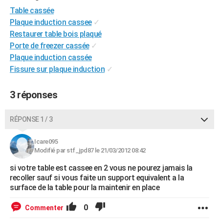
City break
Voyage de noces
Climat
Destinations
Voyage nature
Forum
+
Table cassée
PHOTO
Plaque induction cassee
✓
GUIDES D'ACHAT
Restaurer table bois plaqué
Porte de freezer cassée
✓
BONS PLANS
Plaque induction cassée
Fissure sur plaque induction
✓
CARTE DE VOEUX
Carte Bonne année
Carte Pâques
Carte de Noël
Carte Saint-Valentin
Carte d'anniversaire
DICTIONNAIRE
3 réponses
Biographies
Expressions
Dictionnaire
Citations
Proverbes
PROGRAMME TV
RÉPONSE 1 / 3
COPAINS D'AVANT
Icare095
Se connecter
Collèges
Universités
Service militaire
S'inscrire
Lycées
Primaires
Entreprises
Avis de recherche
AVIS DE DÉCÈS
Modifié par stf_jpd87 le 21/03/2012 08:42
si votre table est cassee en 2 vous ne pourez jamais la
FORUM
recoller sauf si vous faite un support equivalent a la
surface de la table pour la maintenir en place
Lifestyle
Sport
Television
Cinema
Bricolage
Culture
Auto
Voyage
0
Commenter