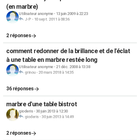
(en marbre)
Utilisateur anonyme
-
13 juin 2009 à 22:23
J-P
-
10 sept. 2011 à 08:36
2 réponses
comment redonner de la brillance et de l'éclat
à une table en marbre restée long
Utilisateur anonyme
-
21 déc. 2008 à 13:38
grinou
-
20 mars 2018 à 14:35
36 réponses
marbre d'une table bistrot
gioderis
-
30 juin 2013 à 12:30
gioderis
-
30 juin 2013 à 14:49
2 réponses