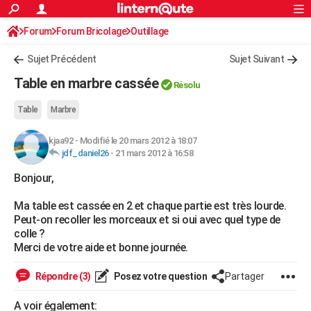
ACTUALITÉS
Forum
Forum Bricolage
Connexion
Outillage
S'inscrire
Rechercher
Société
Education
Villes
Politique
Faits Divers
Monde
+
SPORT
Sujet Précédent
Sujet Suivant
Football
Cyclisme
Forum
Coupe du monde 2026
Tennis
Rugby
CULTURE
Table en marbre cassée
Résolu
TNT
Cinéma
Musique
Programme TV
Streaming
Sorties cinéma
+
FINANCE
Table
Marbre
Impôts
Immobilier
Banque
Crédit
Retraite
Epargne
Risques naturels par ville
Assurance
AUTO
kjaa92
-
Modifié le 20 mars 2012 à 18:07
jdf_daniel26
-
21 mars 2012 à 16:58
Réserver un essai
Berlines
Forum auto
Essais
Citadines
SUV
+
HIGH-TECH
Bonjour,
Meilleur smartphone
Ordinateurs
Guide high-tech
Mobiles
Internet
Jeux vidéo
+
BRICOLAGE
Ma table est cassée en 2 et chaque partie est très lourde.
Aménagement intérieur
Cuisine
Jardinage
+
Forum
Extérieur
Salle de bains
Rangement
WEEK-END
Peut-on recoller les morceaux et si oui avec quel type de
colle ?
Escapades
Expositions
Week-end nature
Guides de France
Patrimoine
Musées
+
LIFESTYLE
Merci de votre aide et bonne journée.
Bien-être
Mode
+
Art de vivre
Loisirs
Modes de vie
SANTE
Répondre (3)
Posez votre question
Partager
Guide de la santé
Médicaments
+
Alimentation
Maladies
Sommeil
VOYAGE
A voir également: