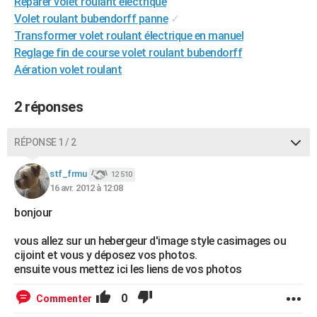
Reparer volet roulant electrique
City break
Voyage de noces
Climat
Destinations
Voyage nature
Forum
+
PHOTO
Volet roulant bubendorff panne
✓
Transformer volet roulant électrique en manuel
GUIDES D'ACHAT
Reglage fin de course volet roulant bubendorff
Aération volet roulant
BONS PLANS
CARTE DE VOEUX
2 réponses
Carte Bonne année
Carte Pâques
Carte de Noël
Carte Saint-Valentin
Carte d'anniversaire
DICTIONNAIRE
RÉPONSE 1 / 2
Biographies
Expressions
Dictionnaire
Citations
Proverbes
PROGRAMME TV
stf_frmu
12 510
16 avr. 2012 à 12:08
COPAINS D'AVANT
bonjour
Se connecter
Collèges
Universités
Service militaire
S'inscrire
Lycées
Primaires
Entreprises
Avis de recherche
AVIS DE DÉCÈS
vous allez sur un hebergeur d'image style casimages ou
FORUM
cijoint et vous y déposez vos photos.
ensuite vous mettez ici les liens de vos photos
Lifestyle
Sport
Television
Cinema
Bricolage
Culture
Auto
Voyage
0
Commenter