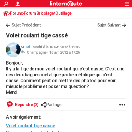
ACTUALITÉS
Forum
Forum Bricolage
Connexion
Outillage
S'inscrire
Rechercher
Société
Education
Villes
Politique
Faits Divers
Monde
+
SPORT
Sujet Précédent
Sujet Suivant
Football
Cyclisme
Forum
Coupe du monde 2026
Tennis
Rugby
CULTURE
Volet roulant tige cassé
TNT
Cinéma
Musique
Programme TV
Streaming
Sorties cinéma
+
FINANCE
M.Tal
-
Modifié le 16 avr. 2012 à 12:06
Champagne -
16 avr. 2012 à 17:26
Impôts
Immobilier
Banque
Crédit
Retraite
Epargne
Risques naturels par ville
Assurance
AUTO
Bonjour,
Réserver un essai
Berlines
Forum auto
Essais
Citadines
SUV
+
HIGH-TECH
Il y a la tige de mon volet roulant qui c'est cassé. C'est une
des deux bagues métalique partie métalique qui c'est
Meilleur smartphone
Ordinateurs
Guide high-tech
Mobiles
Internet
Jeux vidéo
+
BRICOLAGE
cassé. Comment peut on mettre des photos pour voir
mieux le problème et poser ma question?
Aménagement intérieur
Cuisine
Jardinage
+
Forum
Extérieur
Salle de bains
Rangement
WEEK-END
Merci
Escapades
Expositions
Week-end nature
Guides de France
Patrimoine
Musées
+
LIFESTYLE
Répondre (2)
Partager
Bien-être
Mode
+
Art de vivre
Loisirs
Modes de vie
SANTE
A voir également:
Volet roulant tige cassé
Guide de la santé
Médicaments
+
Alimentation
Maladies
Sommeil
VOYAGE