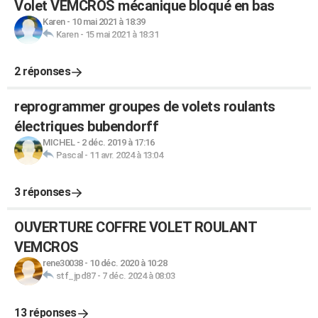
Volet VEMCROS mécanique bloqué en bas
Karen
-
10 mai 2021 à 18:39
Karen
-
15 mai 2021 à 18:31
2 réponses
reprogrammer groupes de volets roulants
électriques bubendorff
MICHEL
-
2 déc. 2019 à 17:16
Pascal
-
11 avr. 2024 à 13:04
3 réponses
OUVERTURE COFFRE VOLET ROULANT
VEMCROS
rene30038
-
10 déc. 2020 à 10:28
stf_jpd87
-
7 déc. 2024 à 08:03
13 réponses