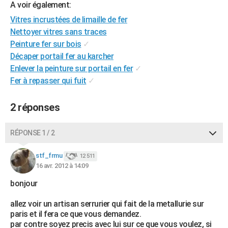
A voir également:
City break
Voyage de noces
Climat
Destinations
Voyage nature
Forum
+
PHOTO
Vitres incrustées de limaille de fer
Nettoyer vitres sans traces
GUIDES D'ACHAT
Peinture fer sur bois
✓
BONS PLANS
Décaper portail fer au karcher
Enlever la peinture sur portail en fer
✓
CARTE DE VOEUX
Fer à repasser qui fuit
✓
Carte Bonne année
Carte Pâques
Carte de Noël
Carte Saint-Valentin
Carte d'anniversaire
DICTIONNAIRE
2 réponses
Biographies
Expressions
Dictionnaire
Citations
Proverbes
PROGRAMME TV
RÉPONSE 1 / 2
COPAINS D'AVANT
Se connecter
Collèges
Universités
Service militaire
S'inscrire
Lycées
Primaires
Entreprises
Avis de recherche
stf_frmu
12 511
AVIS DE DÉCÈS
16 avr. 2012 à 14:09
FORUM
bonjour
Lifestyle
Sport
Television
Cinema
Bricolage
Culture
Auto
Voyage
allez voir un artisan serrurier qui fait de la metallurie sur
paris et il fera ce que vous demandez.
par contre soyez precis avec lui sur ce que vous voulez, si