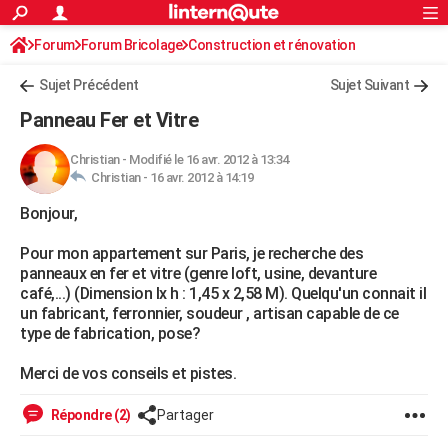
ACTUALITÉS
Forum
Forum Bricolage
Connexion
Construction et rénovation
S'inscrire
Rechercher
Société
Education
Villes
Politique
Faits Divers
Monde
+
SPORT
Sujet Précédent
Sujet Suivant
Football
Cyclisme
Forum
Coupe du monde 2026
Tennis
Rugby
CULTURE
Panneau Fer et Vitre
TNT
Cinéma
Musique
Programme TV
Streaming
Sorties cinéma
+
FINANCE
Christian
-
Modifié le 16 avr. 2012 à 13:34
Christian -
16 avr. 2012 à 14:19
Impôts
Immobilier
Banque
Crédit
Retraite
Epargne
Risques naturels par ville
Assurance
AUTO
Bonjour,
Réserver un essai
Berlines
Forum auto
Essais
Citadines
SUV
+
HIGH-TECH
Pour mon appartement sur Paris, je recherche des
Meilleur smartphone
Ordinateurs
Guide high-tech
Mobiles
Internet
Jeux vidéo
+
BRICOLAGE
panneaux en fer et vitre (genre loft, usine, devanture
café,...) (Dimension lx h : 1,45 x 2,58 M). Quelqu'un connait il
Aménagement intérieur
Cuisine
Jardinage
+
Forum
Extérieur
Salle de bains
Rangement
WEEK-END
un fabricant, ferronnier, soudeur , artisan capable de ce
type de fabrication, pose?
Escapades
Expositions
Week-end nature
Guides de France
Patrimoine
Musées
+
LIFESTYLE
Merci de vos conseils et pistes.
Bien-être
Mode
+
Art de vivre
Loisirs
Modes de vie
SANTE
Répondre (2)
Partager
Guide de la santé
Médicaments
+
Alimentation
Maladies
Sommeil
VOYAGE