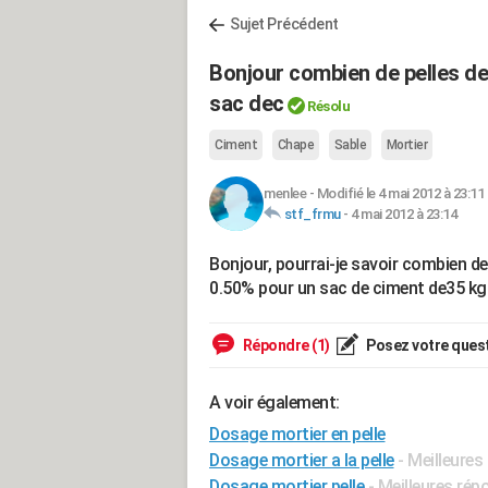
Sujet Précédent
Bonjour combien de pelles de 
sac dec
Résolu
Ciment
Chape
Sable
Mortier
menlee
-
Modifié le 4 mai 2012 à 23:11
stf_frmu
-
4 mai 2012 à 23:14
Bonjour, pourrai-je savoir combien de 
0.50% pour un sac de ciment de35 kg
Répondre (1)
Posez votre ques
A voir également:
Dosage mortier en pelle
Dosage mortier a la pelle
- Meilleure
Dosage mortier pelle
- Meilleures ré