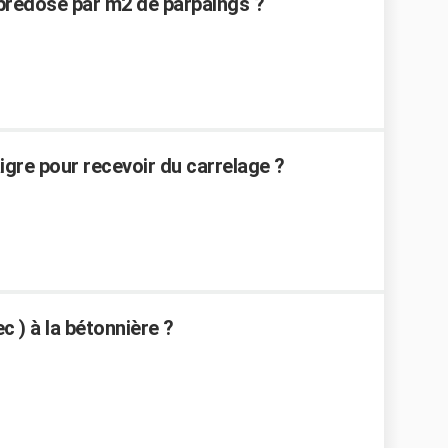
prédosé par m2 de parpaings ?
gre pour recevoir du carrelage ?
 ) à la bétonnière ?