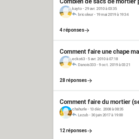
Combien de sacs de mortier 
kayto
-
29 avr. 2010 à 03:35
bricoleur
-
19 mai 2019 à 19:34
4 réponses
Comment faire une chape mai
ecko63
-
5 avr. 2010 à 07:18
Danois333
-
9 oct. 2019 à 03:21
28 réponses
Comment faire du mortier (sec
chahurle
-
13 déc. 2008 à 08:35
Lezub
-
30 juin 2017 à 19:00
12 réponses