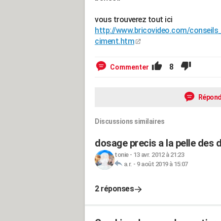
vous trouverez tout ici
http://www.bricovideo.com/conseils
ciment.htm
8
Commenter
Répond
Discussions similaires
dosage precis a la pelle des 
tonie
-
13 avr. 2012 à 21:23
a.r.
-
9 août 2019 à 15:07
2 réponses