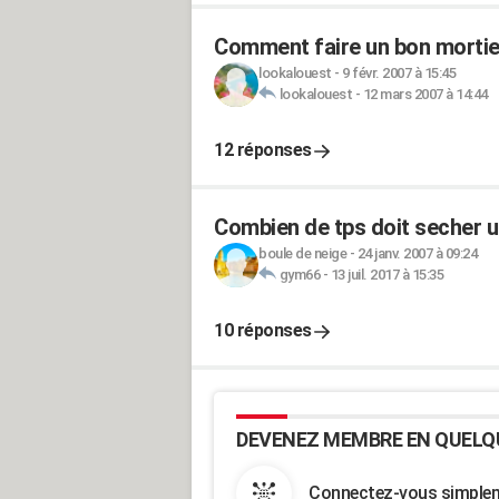
Comment faire un bon mortie
lookalouest
-
9 févr. 2007 à 15:45
lookalouest
-
12 mars 2007 à 14:44
12 réponses
Combien de tps doit secher u
boule de neige
-
24 janv. 2007 à 09:24
gym66
-
13 juil. 2017 à 15:35
10 réponses
DEVENEZ MEMBRE EN QUELQ
Connectez-vous simpleme