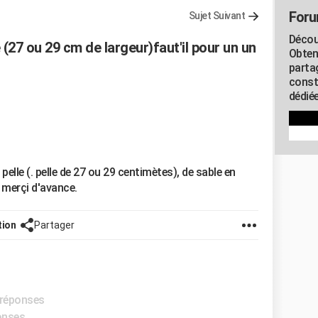
Foru
Sujet Suivant
Décou
(27 ou 29 cm de largeur)faut'il pour un un
Obten
parta
const
dédiée
pelle (. pelle de 27 ou 29 centimètes), de sable en
 merçi d'avance.
tion
Partager
s réponses
ponses