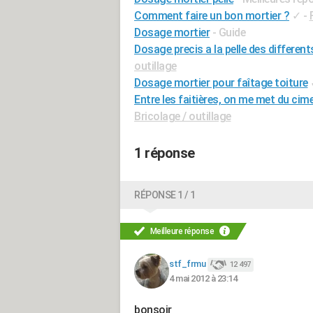
Comment faire un bon mortier ?
✓
-
Dosage mortier
- Guide
Dosage precis a la pelle des different
outillage
Dosage mortier pour faîtage toiture
Entre les faitières, on me met du cime
Bricolage / outillage
1 réponse
RÉPONSE 1 / 1
Meilleure réponse
stf_frmu
12 497
4 mai 2012 à 23:14
bonsoir