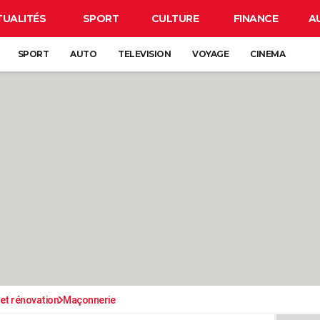
TUALITÉS
SPORT
CULTURE
FINANCE
A
SPORT
AUTO
TELEVISION
VOYAGE
CINEMA
et rénovation
Maçonnerie