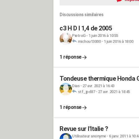
Discussions similaires
c3 H D I 1,4 de 2005
PietroG
-
1 juin 2016 à 10:55
michou13000
-
1 juin 2016 à 18:00
1 réponse
Tondeuse thermique Honda
Dias
-
27 avr. 2021 à 16:43
stf_jpd87
-
27 avr. 2021 à 18:45
1 réponse
Revue sur l'Italie ?
Utilisateur anonyme
-
6 janv. 2011 à 10:4