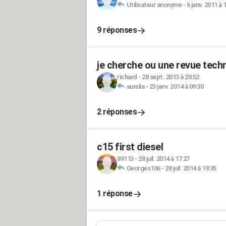
Utilisateur anonyme
-
6 janv. 2011 à 
9 réponses
je cherche ou une revue tech
richard
-
28 sept. 2013 à 20:52
aurelia
-
23 janv. 2014 à 09:30
2 réponses
c15 first diesel
89113
-
28 juil. 2014 à 17:27
Georges106
-
28 juil. 2014 à 19:35
1 réponse