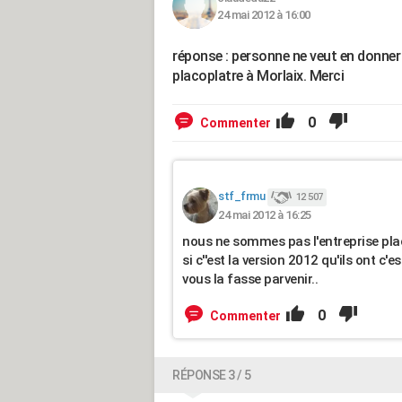
24 mai 2012 à 16:00
réponse : personne ne veut en donner
placoplatre à Morlaix. Merci
0
Commenter
stf_frmu
12 507
24 mai 2012 à 16:25
nous ne sommes pas l'entreprise placo
si c''est la version 2012 qu'ils ont c'
vous la fasse parvenir..
0
Commenter
RÉPONSE 3 / 5