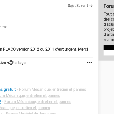
Foru
Sujet Suivant
Tout s
des c
discu
 10:06
proje
d'art
leur m
n PLACO version 2012
ou 2011 c'est urgent. Merci
tion
Partager
s gratuit
-
Forum Mécanique, entretien et pannes
um Mécanique, entretien et pannes
?
-
Forum Mécanique, entretien et pannes
anique, entretien et pannes
✓
-
Forum Matériel de Jardinage