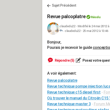
Sujet Précédent
Revue palcoplatre
Résolu
claudedu22
-
Modifié le 24 mai 2012 à
claudedu22 -
25 mai 2012 à 13:46
Bonjour,
Pourais je recevoir le guide
conceptio
Répondre (5)
Posez votre ques
A voir également:
Revue palcoplatre
Revue technique pompe injection luca
Revue technique c15 diesel first
-
For
Où trouver le manuel du Citroën C15 
Revue technique master 3
-
Forum Méc
Revue technique motoculteur stafor