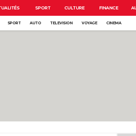
TUALITÉS
SPORT
CULTURE
FINANCE
A
SPORT
AUTO
TELEVISION
VOYAGE
CINEMA