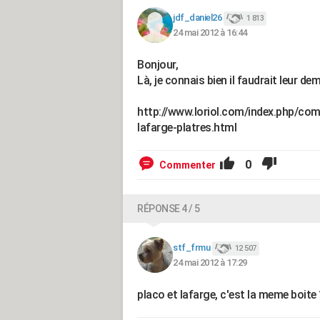
jdf_daniel26
1 813
24 mai 2012 à 16:44
Bonjour,
Là, je connais bien il faudrait leur de
http://www.loriol.com/index.php/c
lafarge-platres.html
0
Commenter
RÉPONSE 4 / 5
stf_frmu
12 507
24 mai 2012 à 17:29
placo et lafarge, c'est la meme boite 