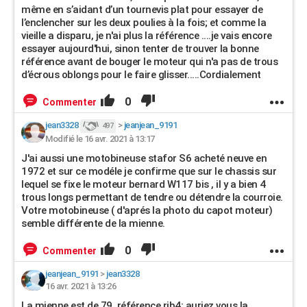
même en s’aidant d’un tournevis plat pour essayer de
l’enclencher sur les deux poulies à la fois; et comme la
vieille a disparu, je n'ai plus la référence ....je vais encore
essayer aujourd'hui, sinon tenter de trouver la bonne
référence avant de bouger le moteur qui n'a pas de trous
d’écrous oblongs pour le faire glisser.....Cordialement
0
Commenter
jean3328
>
jeanjean_9191
497
Modifié le 16 avr. 2021 à 13:17
J'ai aussi une motobineuse stafor S6 acheté neuve en
1972 et sur ce modéle je confirme que sur le chassis sur
lequel se fixe le moteur bernard W117 bis , il y a bien 4
trous longs permettant de tendre ou détendre la courroie.
Votre motobineuse ( d'aprés la photo du capot moteur)
semble différente de la mienne.
0
Commenter
jeanjean_9191
>
jean3328
16 avr. 2021 à 13:26
La mienne est de 79, référence rib4; auriez vous la