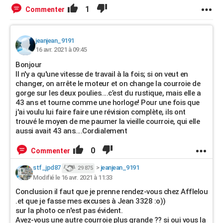
1
Commenter
jeanjean_9191
16 avr. 2021 à 09:45
Bonjour
Il n'y a qu'une vitesse de travail à la fois; si on veut en
changer, on arrête le moteur et on change la courroie de
gorge sur les deux poulies....c’est du rustique, mais elle a
43 ans et tourne comme une horloge! Pour une fois que
j'ai voulu lui faire faire une révision complète, ils ont
trouvé le moyen de me paumer la vieille courroie, qui elle
aussi avait 43 ans....Cordialement
0
Commenter
stf_jpd87
>
jeanjean_9191
29 875
Modifié le 16 avr. 2021 à 11:33
Conclusion il faut que je prenne rendez-vous chez Afflelou
.et que je fasse mes excuses à Jean 3328 :o))
sur la photo ce n'est pas évident.
Avez-vous une autre courroie plus grande ?? si oui vous la