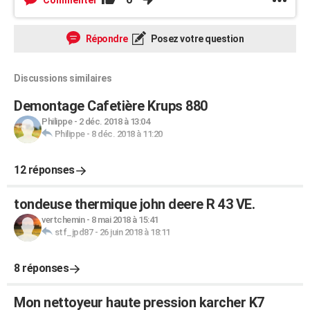
Répondre
Posez votre question
Discussions similaires
Demontage Cafetière Krups 880
Philippe
-
2 déc. 2018 à 13:04
Philippe
-
8 déc. 2018 à 11:20
12 réponses
tondeuse thermique john deere R 43 VE.
vertchemin
-
8 mai 2018 à 15:41
stf_jpd87
-
26 juin 2018 à 18:11
8 réponses
Mon nettoyeur haute pression karcher K7