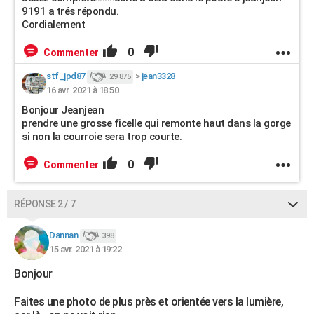
9191 a trés répondu.
Cordialement
0
Commenter
stf_jpd87
>
jean3328
29 875
16 avr. 2021 à 18:50
Bonjour Jeanjean
prendre une grosse ficelle qui remonte haut dans la gorge
si non la courroie sera trop courte.
0
Commenter
RÉPONSE 2 / 7
Dannan
398
15 avr. 2021 à 19:22
Bonjour
Faites une photo de plus près et orientée vers la lumière,