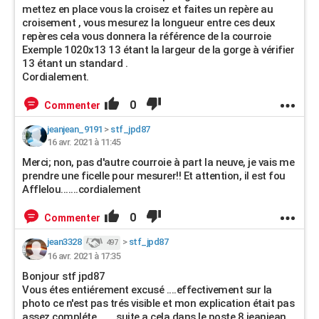
mettez en place vous la croisez et faites un repère au
croisement , vous mesurez la longueur entre ces deux
repères cela vous donnera la référence de la courroie
Exemple 1020x13 13 étant la largeur de la gorge à vérifier
13 étant un standard .
Cordialement.
0
Commenter
jeanjean_9191
>
stf_jpd87
16 avr. 2021 à 11:45
Merci; non, pas d'autre courroie à part la neuve, je vais me
prendre une ficelle pour mesurer!! Et attention, il est fou
Afflelou.......cordialement
0
Commenter
jean3328
>
stf_jpd87
497
16 avr. 2021 à 17:35
Bonjour stf jpd87
Vous étes entiérement excusé ....effectivement sur la
photo ce n'est pas trés visible et mon explication était pas
assez compléte........suite a cela dans le poste 8 jeanjean