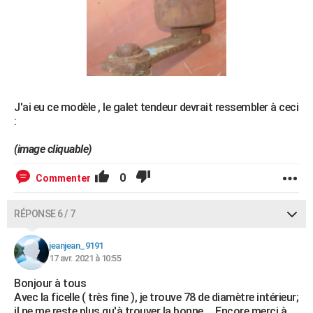
J'ai eu ce modèle , le galet tendeur devrait ressembler à ceci
:
(image cliquable)
0
Commenter
RÉPONSE 6 / 7
jeanjean_9191
17 avr. 2021 à 10:55
Bonjour à tous
Avec la ficelle ( très fine ), je trouve 78 de diamètre intérieur;
il ne me reste plus qu'à trouver la bonne.....Encore merci à