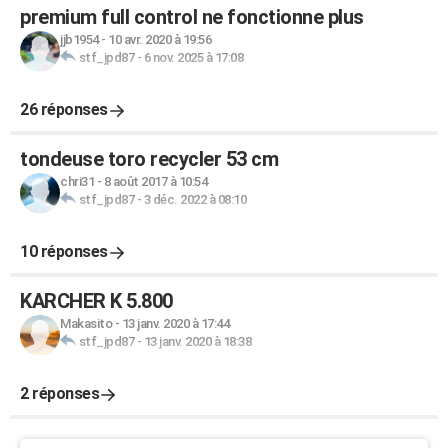
premium full control ne fonctionne plus
jjb1954
-
10 avr. 2020 à 19:56
stf_jpd87
-
6 nov. 2025 à 17:08
26 réponses
tondeuse toro recycler 53 cm
chri31
-
8 août 2017 à 10:54
stf_jpd87
-
3 déc. 2022 à 08:10
10 réponses
KARCHER K 5.800
Makasito
-
13 janv. 2020 à 17:44
stf_jpd87
-
13 janv. 2020 à 18:38
2 réponses