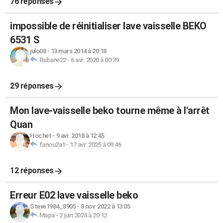
76 réponses
impossible de réinitialiser lave vaisselle BEKO
6531 S
julo08
-
13 mars 2014 à 20:18
Babane22
-
6 avr. 2020 à 00:39
29 réponses
Mon lave-vaisselle beko tourne même à l'arrêt
Quan
Hochet
-
9 avr. 2018 à 12:45
fanou2a1
-
17 avr. 2025 à 09:46
12 réponses
Erreur E02 lave vaisselle beko
Steve1984_8905
-
8 nov. 2022 à 13:05
Mapa
-
2 juin 2024 à 20:12