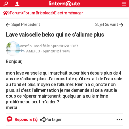
ACTUALITÉS
Forum
Forum Bricolage
Connexion
Electroménager
S'inscrire
Rechercher
Société
Education
Villes
Politique
Faits Divers
Monde
+
SPORT
Sujet Précédent
Sujet Suivant
Football
Cyclisme
Forum
Coupe du monde 2026
Tennis
Rugby
CULTURE
Lave vaisselle beko qui ne s'allume plus
TNT
Cinéma
Musique
Programme TV
Streaming
Sorties cinéma
+
FINANCE
ameflo
-
Modifié le 6 juin 2012 à 13:57
AMEFLO -
6 juin 2012 à 14:43
Impôts
Immobilier
Banque
Crédit
Retraite
Epargne
Risques naturels par ville
Assurance
AUTO
Bonjour,
Réserver un essai
Berlines
Forum auto
Essais
Citadines
SUV
+
HIGH-TECH
mon lave vaisselle qui marchait super bien depuis plus de 4
Meilleur smartphone
Ordinateurs
Guide high-tech
Mobiles
Internet
Jeux vidéo
+
BRICOLAGE
ans ne s'allume plus. J'ai constaté qu'il restait de l'eau sale
au fond et plus moyen de l'allumer. Rien n'a dijoncté non
Aménagement intérieur
Cuisine
Jardinage
+
Forum
Extérieur
Salle de bains
Rangement
WEEK-END
plus. si c'est l'alimentation je me demande si cela vaut le
coup de réparer maintenant. quelqu'un a eu le même
Escapades
Expositions
Week-end nature
Guides de France
Patrimoine
Musées
+
LIFESTYLE
problème ou peut m'aider ?
merci
Bien-être
Mode
+
Art de vivre
Loisirs
Modes de vie
SANTE
Répondre (2)
Partager
Guide de la santé
Médicaments
+
Alimentation
Maladies
Sommeil
VOYAGE