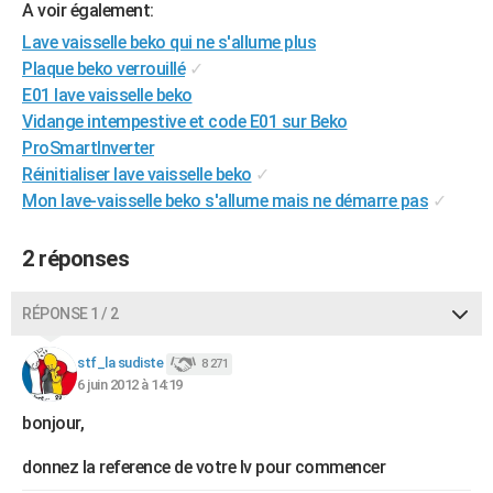
A voir également:
City break
Voyage de noces
Climat
Destinations
Voyage nature
Forum
+
PHOTO
Lave vaisselle beko qui ne s'allume plus
Plaque beko verrouillé
✓
GUIDES D'ACHAT
E01 lave vaisselle beko
BONS PLANS
Vidange intempestive et code E01 sur Beko
ProSmartInverter
CARTE DE VOEUX
Réinitialiser lave vaisselle beko
✓
Carte Bonne année
Carte Pâques
Carte de Noël
Carte Saint-Valentin
Carte d'anniversaire
Mon lave-vaisselle beko s'allume mais ne démarre pas
✓
DICTIONNAIRE
Biographies
Expressions
Dictionnaire
Citations
Proverbes
PROGRAMME TV
2 réponses
COPAINS D'AVANT
RÉPONSE 1 / 2
Se connecter
Collèges
Universités
Service militaire
S'inscrire
Lycées
Primaires
Entreprises
Avis de recherche
AVIS DE DÉCÈS
stf_la sudiste
8 271
FORUM
6 juin 2012 à 14:19
bonjour,
Lifestyle
Sport
Television
Cinema
Bricolage
Culture
Auto
Voyage
donnez la reference de votre lv pour commencer