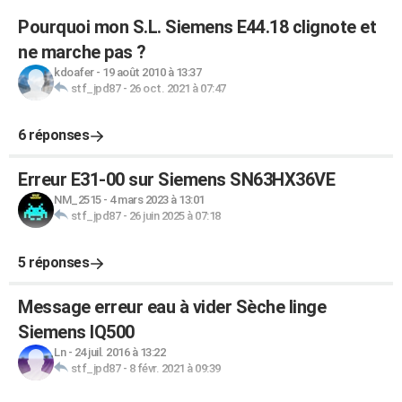
Pourquoi mon S.L. Siemens E44.18 clignote et
ne marche pas ?
kdoafer
-
19 août 2010 à 13:37
stf_jpd87
-
26 oct. 2021 à 07:47
6 réponses
Erreur E31-00 sur Siemens SN63HX36VE
NM_2515
-
4 mars 2023 à 13:01
stf_jpd87
-
26 juin 2025 à 07:18
5 réponses
Message erreur eau à vider Sèche linge
Siemens IQ500
Ln
-
24 juil. 2016 à 13:22
stf_jpd87
-
8 févr. 2021 à 09:39