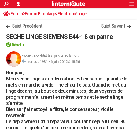
ACTUALITÉS
Forum
Forum Bricolage
Connexion
Electroménager
S'inscrire
Rechercher
Société
Education
Villes
Politique
Faits Divers
Monde
+
SPORT
Sujet Précédent
Sujet Suivant
Football
Cyclisme
Forum
Coupe du monde 2026
Tennis
Rugby
CULTURE
SECHE LINGE SIEMENS E44-18 en panne
TNT
Cinéma
Musique
Programme TV
Streaming
Sorties cinéma
+
FINANCE
Résolu
Impôts
Immobilier
Banque
Crédit
Retraite
Epargne
Risques naturels par ville
Assurance
crolin
-
Modifié le 6 juin 2012 à 15:50
AUTO
renaud1981 -
6 juin 2012 à 18:56
Réserver un essai
Berlines
Forum auto
Essais
Citadines
SUV
+
HIGH-TECH
Bonjour,
Mon seche linge a condensation est en panne : quand je le
Meilleur smartphone
Ordinateurs
Guide high-tech
Mobiles
Internet
Jeux vidéo
+
BRICOLAGE
mets en marche à vide, il ne chauffe pas. Quand je met du
linge dedans, au bout de deux minutes, deux voyants de
Aménagement intérieur
Cuisine
Jardinage
+
Forum
Extérieur
Salle de bains
Rangement
WEEK-END
programme s'allument en même temps et le seche linge
s'arrête.
Escapades
Expositions
Week-end nature
Guides de France
Patrimoine
Musées
+
LIFESTYLE
Bien sur j'ai nettoyé le filtre, le condensateur, vidé le
reservoir.
Bien-être
Mode
+
Art de vivre
Loisirs
Modes de vie
SANTE
Le déplacement d'un réparateur coutant déjà à lui seul 90
euros .... si quelqu'un peut me conseiller ça serait sympa
Guide de la santé
Médicaments
+
Alimentation
Maladies
Sommeil
VOYAGE