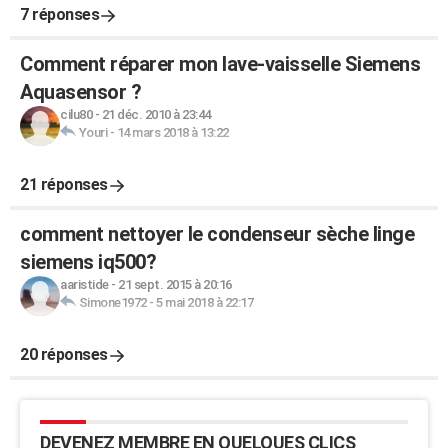
7 réponses
Comment réparer mon lave-vaisselle Siemens
Aquasensor ?
cilu80
-
21 déc. 2010 à 23:44
Youri
-
14 mars 2018 à 13:22
21 réponses
comment nettoyer le condenseur sèche linge
siemens iq500?
aaristide
-
21 sept. 2015 à 20:16
Simone1972
-
5 mai 2018 à 22:17
20 réponses
DEVENEZ MEMBRE EN QUELQUES CLICS