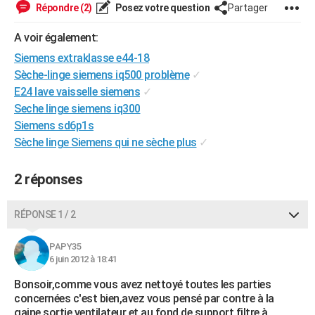
Répondre (2)
Posez votre question
Partager
City break
Voyage de noces
Climat
Destinations
Voyage nature
Forum
+
PHOTO
A voir également:
GUIDES D'ACHAT
Siemens extraklasse e44-18
BONS PLANS
Sèche-linge siemens iq500 problème
✓
E24 lave vaisselle siemens
✓
CARTE DE VOEUX
Seche linge siemens iq300
Siemens sd6p1s
Carte Bonne année
Carte Pâques
Carte de Noël
Carte Saint-Valentin
Carte d'anniversaire
DICTIONNAIRE
Sèche linge Siemens qui ne sèche plus
✓
Biographies
Expressions
Dictionnaire
Citations
Proverbes
PROGRAMME TV
2 réponses
COPAINS D'AVANT
Se connecter
Collèges
Universités
Service militaire
S'inscrire
Lycées
Primaires
Entreprises
Avis de recherche
RÉPONSE 1 / 2
AVIS DE DÉCÈS
FORUM
PAPY35
6 juin 2012 à 18:41
Lifestyle
Sport
Television
Cinema
Bricolage
Culture
Auto
Voyage
Bonsoir,comme vous avez nettoyé toutes les parties
concernées c'est bien,avez vous pensé par contre à la
gaine sortie ventilateur et au fond de support filtre à