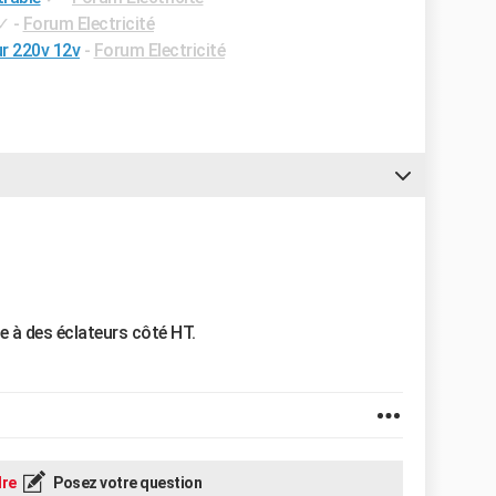
✓
-
Forum Electricité
r 220v 12v
-
Forum Electricité
te à des éclateurs côté HT.
re
Posez votre question