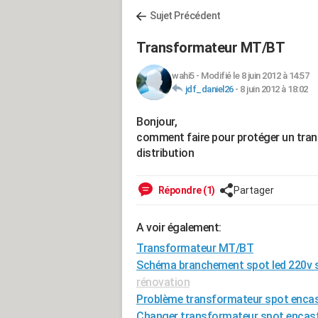
Sujet Précédent
Transformateur MT/BT
wahi5
-
Modifié le 8 juin 2012 à 14:57
jdf_daniel26
-
8 juin 2012 à 18:02
Bonjour,
comment faire pour protéger un tran
distribution
Répondre (1)
Partager
A voir également:
Transformateur MT/BT
Schéma branchement spot led 220v 
rénovation
Problème transformateur spot encas
Changer transformateur spot encast