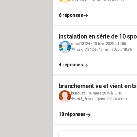
6 réponses
Instalation en série de 10 spo
cricri13124
-
15 févr. 2025 à 14:56
cricri13124
-
15 févr. 2025 à 18:36
4 réponses
branchement va et vient en bi
kunquat
-
16 mars 2015 à 13:18
stf_frmu
-
3 janv. 2022 à 09:10
18 réponses