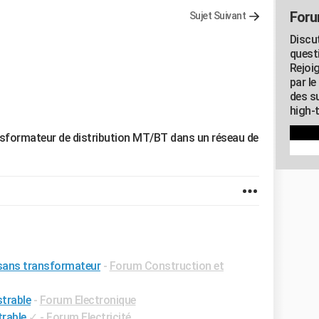
Foru
Sujet Suivant
Discu
quest
Rejoi
par l
des su
high-
sformateur de distribution MT/BT dans un réseau de
sans transformateur
-
Forum Construction et
trable
-
Forum Electronique
rable
✓
-
Forum Electricité