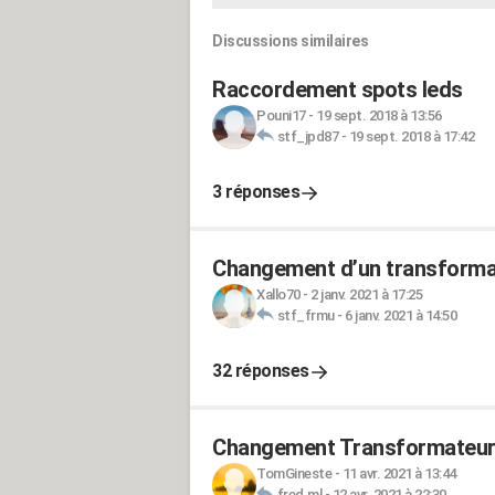
Discussions similaires
Raccordement spots leds
Pouni17
-
19 sept. 2018 à 13:56
stf_jpd87
-
19 sept. 2018 à 17:42
3 réponses
Changement d’un transformat
Xallo70
-
2 janv. 2021 à 17:25
stf_frmu
-
6 janv. 2021 à 14:50
32 réponses
Changement Transformateur p
TomGineste
-
11 avr. 2021 à 13:44
fred.ml
-
12 avr. 2021 à 22:30