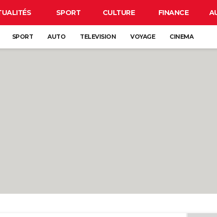
TUALITÉS
SPORT
CULTURE
FINANCE
A
SPORT
AUTO
TELEVISION
VOYAGE
CINEMA