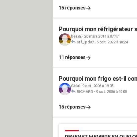
15 réponses
Pourquoi mon réfrigérateur s'
bea92
-
20 mars 2011 à 07:47
stf_jpd87
-
5 oct. 2022 à 18:24
11 réponses
Pourquoi mon frigo est-il co
Gidul
-
9 oct. 2006 à 19:05
RICHARD
-
9 oct. 2006 à 19:05
15 réponses
DEVENEZ MEMBRE EN QUELQ