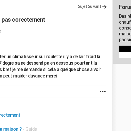
Foru
Sujet Suivant
Des r
e pas corectement
chauf
conse
2
maiso
passio
r un climatisseur sur roulette il y a de lair froid ki
7 degre sa ne dessend pa en dessous pourtant la
as bref je me demande si cela a quelque chose a voir
kun peut maider davance merci
orectement
 sa maison ?
- Guide