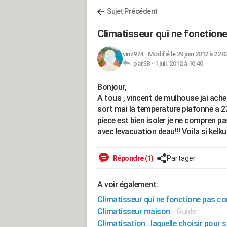
Sujet Précédent
Climatisseur qui ne fonction
vinz974
-
Modifié le 29 juin 2012 à 22:0
pat38 -
1 juil. 2012 à 10:40
Bonjour,
A tous , vincent de mulhouse jai achete
sort mai la temperature plafonne a 2
piece est bien isoler je ne compren p
avec levacuation deau!!! Voila si kel
Répondre (1)
Partager
A voir également:
Climatisseur qui ne fonctione pas c
Climatisseur maison
- Guide
Climatisation : laquelle choisir pour