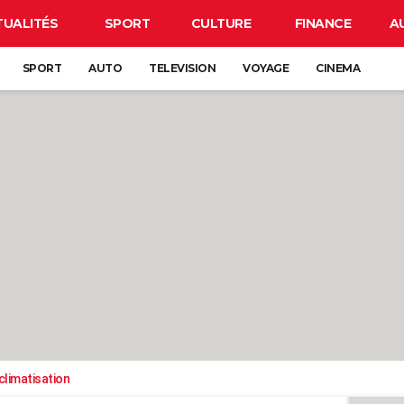
TUALITÉS
SPORT
CULTURE
FINANCE
A
SPORT
AUTO
TELEVISION
VOYAGE
CINEMA
climatisation