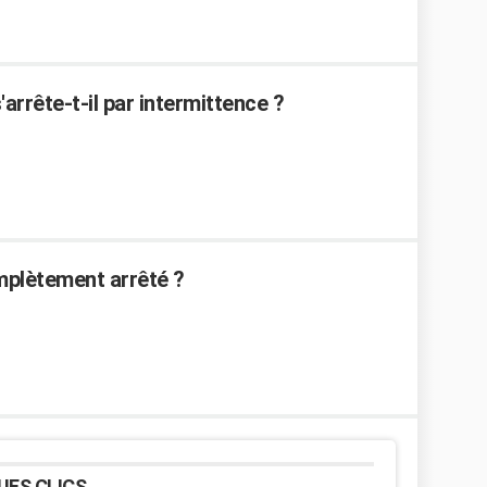
arrête-t-il par intermittence ?
mplètement arrêté ?
UES CLICS