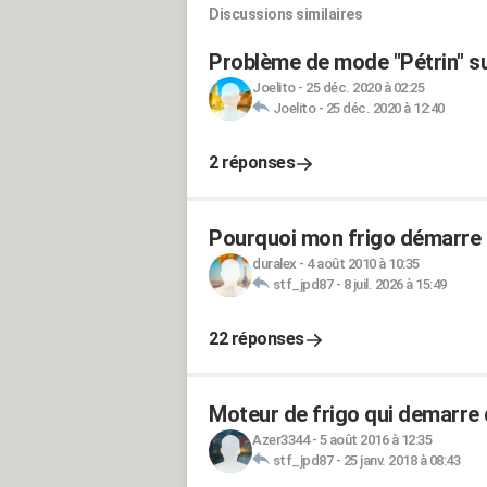
Discussions similaires
Problème de mode "Pétrin" 
Joelito
-
25 déc. 2020 à 02:25
Joelito
-
25 déc. 2020 à 12:40
2 réponses
Pourquoi mon frigo démarre e
duralex
-
4 août 2010 à 10:35
stf_jpd87
-
8 juil. 2026 à 15:49
22 réponses
Moteur de frigo qui demarre
Azer3344
-
5 août 2016 à 12:35
stf_jpd87
-
25 janv. 2018 à 08:43