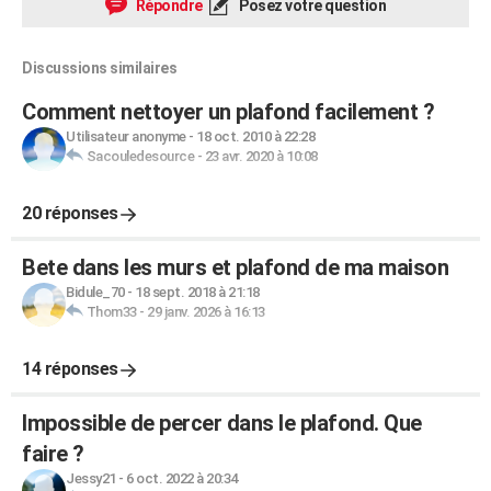
Répondre
Posez votre question
Discussions similaires
Comment nettoyer un plafond facilement ?
Utilisateur anonyme
-
18 oct. 2010 à 22:28
Sacouledesource
-
23 avr. 2020 à 10:08
20 réponses
Bete dans les murs et plafond de ma maison
Bidule_70
-
18 sept. 2018 à 21:18
Thom33
-
29 janv. 2026 à 16:13
14 réponses
Impossible de percer dans le plafond. Que
faire ?
Jessy21
-
6 oct. 2022 à 20:34