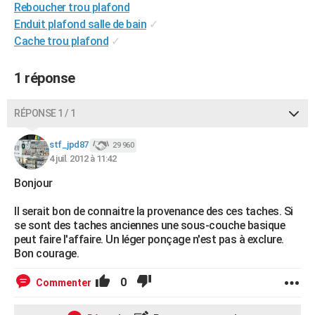
Reboucher trou plafond
City break
Voyage de noces
Climat
Destinations
Voyage nature
Forum
+
PHOTO
Enduit plafond salle de bain
✓
Cache trou plafond
✓
GUIDES D'ACHAT
BONS PLANS
1 réponse
CARTE DE VOEUX
RÉPONSE 1 / 1
Carte Bonne année
Carte Pâques
Carte de Noël
Carte Saint-Valentin
Carte d'anniversaire
DICTIONNAIRE
stf_jpd87
29 960
Biographies
Expressions
Dictionnaire
Citations
Proverbes
4 juil. 2012 à 11:42
PROGRAMME TV
Bonjour
COPAINS D'AVANT
Il serait bon de connaitre la provenance des ces taches. Si
Se connecter
Collèges
Universités
Service militaire
S'inscrire
Lycées
Primaires
Entreprises
Avis de recherche
AVIS DE DÉCÈS
se sont des taches anciennes une sous-couche basique
peut faire l'affaire. Un léger ponçage n'est pas à exclure.
FORUM
Bon courage.
Lifestyle
Sport
Television
Cinema
Bricolage
Culture
Auto
Voyage
0
Commenter