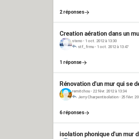
2 réponses
Creation aération dans un mu
steno
-
1 oct. 2012 à 13:30
stf_frmu
-
1 oct. 2012 à 13:47
1 réponse
Rénovation d'un mur qui se 
remitchou
-
22 févr. 2012 à 13:34
Jerry Charpentisolation
-
25 févr. 20
6 réponses
isolation phonique d'un mur d