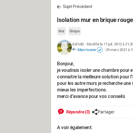
Sujet Précédent
Isolation mur en brique rouge
Mur
Brique
dafmlb
-
Modifié le 17 juil. 2012 à 21:2
MarcIsover
-
29 mars 2021 à 1
Bonjour,
je voudrais isoler une chambre pour e
connaitre la meilleure solution pour l'i
pour les autre murs je recherche une 
mieux les imperfections.
merci d'avance pour vos conseils
Répondre (3)
Partager
A voir également: