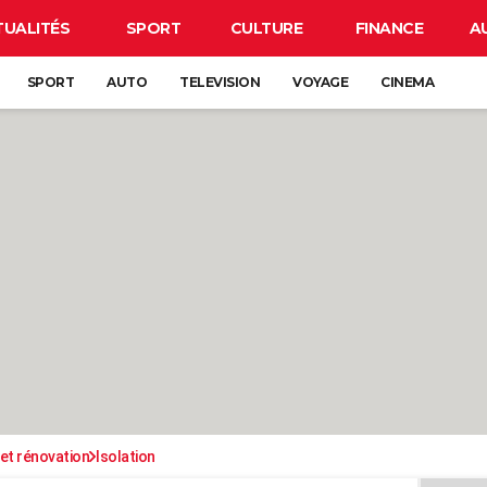
TUALITÉS
SPORT
CULTURE
FINANCE
A
SPORT
AUTO
TELEVISION
VOYAGE
CINEMA
et rénovation
Isolation