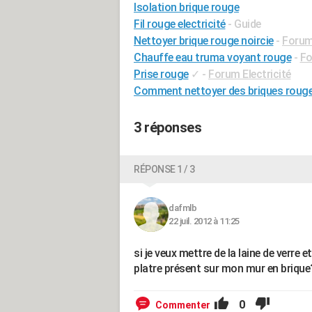
Isolation brique rouge
Fil rouge electricité
- Guide
Nettoyer brique rouge noircie
-
Forum 
Chauffe eau truma voyant rouge
-
Fo
Prise rouge
✓
-
Forum Electricité
Comment nettoyer des briques rouge
3 réponses
RÉPONSE 1 / 3
dafmlb
22 juil. 2012 à 11:25
si je veux mettre de la laine de verre e
platre présent sur mon mur en brique
0
Commenter