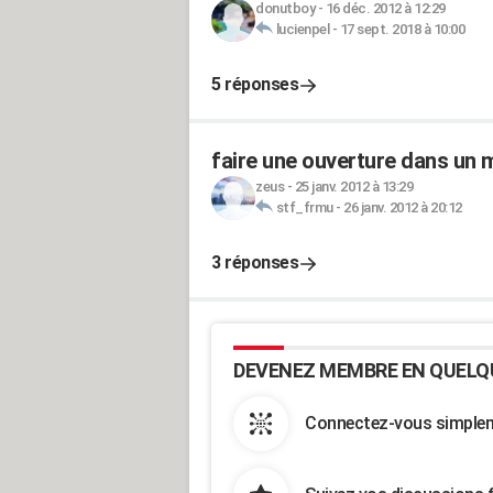
donutboy
-
16 déc. 2012 à 12:29
lucienpel
-
17 sept. 2018 à 10:00
5 réponses
faire une ouverture dans un 
zeus
-
25 janv. 2012 à 13:29
stf_frmu
-
26 janv. 2012 à 20:12
3 réponses
DEVENEZ MEMBRE EN QUELQ
Connectez-vous simpleme