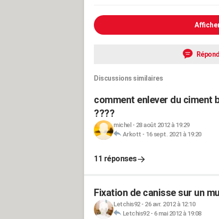
Affiche
Répond
Discussions similaires
comment enlever du ciment b
????
michel
-
28 août 2012 à 19:29
Arkott
-
16 sept. 2021 à 19:20
11 réponses
Fixation de canisse sur un m
Letchis92
-
26 avr. 2012 à 12:10
Letchis92
-
6 mai 2012 à 19:08