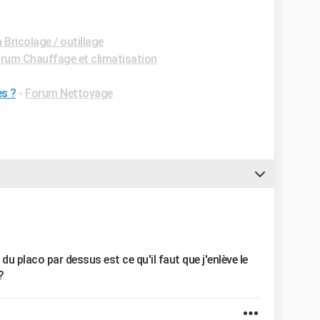
Bricolage / outillage
rum Chauffage et climatisation
s ?
-
Forum Nettoyage
t du placo par dessus est ce qu'il faut que j'enlève le
?