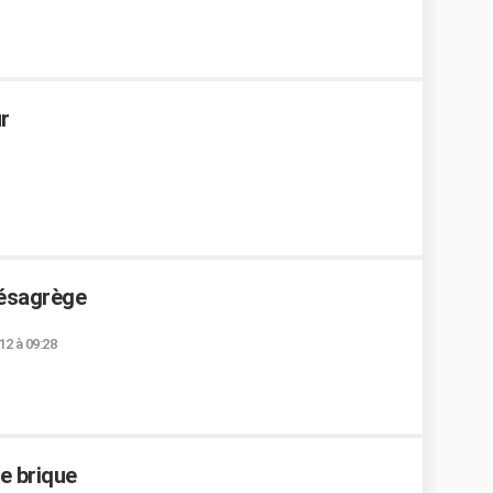
r
désagrège
12 à 09:28
e brique