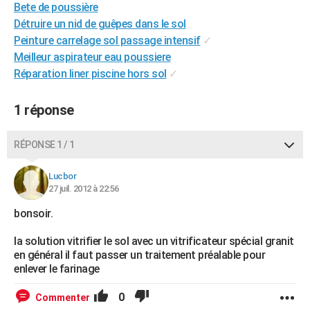
Bete de poussière
City break
Voyage de noces
Climat
Destinations
Voyage nature
Forum
+
PHOTO
Détruire un nid de guêpes dans le sol
Peinture carrelage sol passage intensif
✓
GUIDES D'ACHAT
Meilleur aspirateur eau poussiere
BONS PLANS
Réparation liner piscine hors sol
✓
CARTE DE VOEUX
1 réponse
Carte Bonne année
Carte Pâques
Carte de Noël
Carte Saint-Valentin
Carte d'anniversaire
DICTIONNAIRE
RÉPONSE 1 / 1
Biographies
Expressions
Dictionnaire
Citations
Proverbes
PROGRAMME TV
Lucbor
COPAINS D'AVANT
27 juil. 2012 à 22:56
Se connecter
Collèges
Universités
Service militaire
S'inscrire
Lycées
Primaires
Entreprises
Avis de recherche
bonsoir.
AVIS DE DÉCÈS
la solution vitrifier le sol avec un vitrificateur spécial granit
FORUM
en général il faut passer un traitement préalable pour
Lifestyle
Sport
Television
Cinema
Bricolage
Culture
Auto
Voyage
enlever le farinage
0
Commenter