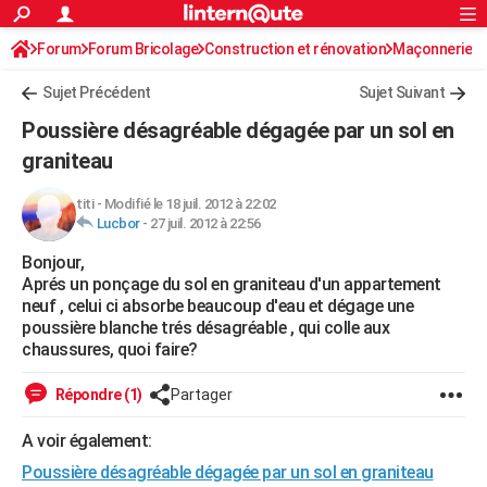
ACTUALITÉS
Forum
Forum Bricolage
Connexion
Construction et rénovation
S'inscrire
Maçonnerie
Rechercher
Société
Education
Villes
Politique
Faits Divers
Monde
+
SPORT
Sujet Précédent
Sujet Suivant
Football
Cyclisme
Forum
Coupe du monde 2026
Tennis
Rugby
CULTURE
Poussière désagréable dégagée par un sol en
TNT
Cinéma
Musique
Programme TV
Streaming
Sorties cinéma
+
graniteau
FINANCE
Impôts
Immobilier
Banque
Crédit
Retraite
Epargne
Risques naturels par ville
Assurance
AUTO
titi
-
Modifié le 18 juil. 2012 à 22:02
Lucbor
-
27 juil. 2012 à 22:56
Réserver un essai
Berlines
Forum auto
Essais
Citadines
SUV
+
HIGH-TECH
Bonjour,
Aprés un ponçage du sol en graniteau d'un appartement
Meilleur smartphone
Ordinateurs
Guide high-tech
Mobiles
Internet
Jeux vidéo
+
BRICOLAGE
neuf , celui ci absorbe beaucoup d'eau et dégage une
poussière blanche trés désagréable , qui colle aux
Aménagement intérieur
Cuisine
Jardinage
+
Forum
Extérieur
Salle de bains
Rangement
WEEK-END
chaussures, quoi faire?
Escapades
Expositions
Week-end nature
Guides de France
Patrimoine
Musées
+
LIFESTYLE
Répondre (1)
Partager
Bien-être
Mode
+
Art de vivre
Loisirs
Modes de vie
SANTE
A voir également:
Guide de la santé
Médicaments
+
Alimentation
Maladies
Sommeil
VOYAGE
Poussière désagréable dégagée par un sol en graniteau