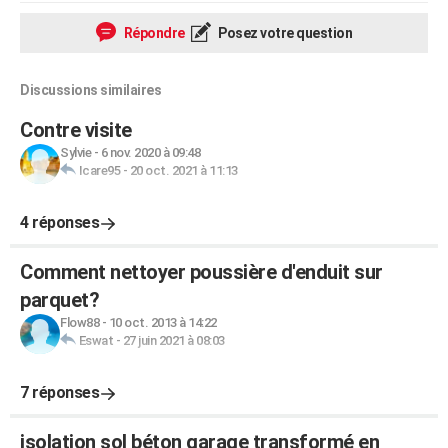
Répondre
Posez votre question
Discussions similaires
Contre visite
Sylvie
-
6 nov. 2020 à 09:48
Icare95
-
20 oct. 2021 à 11:13
4 réponses
Comment nettoyer poussière d'enduit sur
parquet?
Flow88
-
10 oct. 2013 à 14:22
Eswat
-
27 juin 2021 à 08:03
7 réponses
isolation sol béton garage transformé en