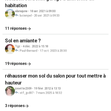
habitation
alanajune
-
18 avr. 2021 à 09:00
lucienpel
-
20 avr. 2021 à 09:33
11 réponses
Sol en amiante ?
Tgz
-
4 déc. 2022 à 15:18
Paul-Bernard
-
17 oct. 2023 à 20:30
19 réponses
réhausser mon sol du salon pour tout mettre à
hauteur
josette2309
-
19 févr. 2012 à 13:13
stf_jpd87
-
7 mars 2025 à 18:32
3 réponses