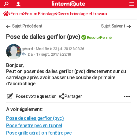
ACTUALITÉS
Forum
Forum Bricolage
Connexion
Divers bricolage et travaux
S'inscrire
Rechercher
Société
Education
Villes
Politique
Faits Divers
Monde
+
SPORT
Sujet Précédent
Sujet Suivant
Football
Cyclisme
Forum
Coupe du monde 2026
Tennis
Rugby
CULTURE
Pose de dalles gerflor (pvc)
Résolu/Fermé
TNT
Cinéma
Musique
Programme TV
Streaming
Sorties cinéma
+
FINANCE
gérard
-
Modifié le 23 juil. 2012 à 08:36
Dal -
17 sept. 2017 à 23:18
Impôts
Immobilier
Banque
Crédit
Retraite
Epargne
Risques naturels par ville
Assurance
AUTO
Bonjour,
Réserver un essai
Berlines
Forum auto
Essais
Citadines
SUV
+
HIGH-TECH
Peut on poser des dalles gerflor (pvc) directement sur du
carrelage après avoir passer une couche de primaire
Meilleur smartphone
Ordinateurs
Guide high-tech
Mobiles
Internet
Jeux vidéo
+
BRICOLAGE
d'accrochage .
Aménagement intérieur
Cuisine
Jardinage
+
Forum
Extérieur
Salle de bains
Rangement
WEEK-END
Posez votre question
Partager
Escapades
Expositions
Week-end nature
Guides de France
Patrimoine
Musées
+
LIFESTYLE
A voir également:
Pose de dalles gerflor (pvc)
Bien-être
Mode
+
Art de vivre
Loisirs
Modes de vie
SANTE
Pose fenetre pvc en tunnel
Guide de la santé
Médicaments
+
Alimentation
Maladies
Sommeil
VOYAGE
Pose grille aération fenêtre pvc