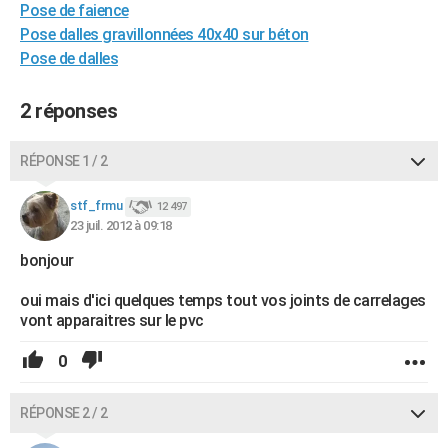
Pose de faience
City break
Voyage de noces
Climat
Destinations
Voyage nature
Forum
+
PHOTO
Pose dalles gravillonnées 40x40 sur béton
Pose de dalles
GUIDES D'ACHAT
BONS PLANS
2 réponses
CARTE DE VOEUX
RÉPONSE 1 / 2
Carte Bonne année
Carte Pâques
Carte de Noël
Carte Saint-Valentin
Carte d'anniversaire
DICTIONNAIRE
stf_frmu
12 497
Biographies
Expressions
Dictionnaire
Citations
Proverbes
23 juil. 2012 à 09:18
PROGRAMME TV
bonjour
COPAINS D'AVANT
oui mais d'ici quelques temps tout vos joints de carrelages
Se connecter
Collèges
Universités
Service militaire
S'inscrire
Lycées
Primaires
Entreprises
Avis de recherche
AVIS DE DÉCÈS
vont apparaitres sur le pvc
FORUM
0
Lifestyle
Sport
Television
Cinema
Bricolage
Culture
Auto
Voyage
RÉPONSE 2 / 2