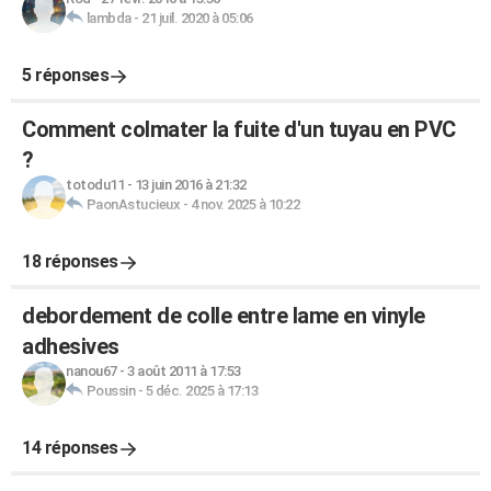
lambda
-
21 juil. 2020 à 05:06
5 réponses
Comment colmater la fuite d'un tuyau en PVC
?
totodu11
-
13 juin 2016 à 21:32
PaonAstucieux
-
4 nov. 2025 à 10:22
18 réponses
debordement de colle entre lame en vinyle
adhesives
nanou67
-
3 août 2011 à 17:53
Poussin
-
5 déc. 2025 à 17:13
14 réponses