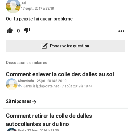
Dal
17 sept. 2017 à 23:18
Oui tu peux je l ai aucun probleme
0
Posez votre question
Discussions similaires
Comment enlever la colle des dalles au sol
Almerinda
-
25 juil. 2014 à 20:19
Janis.lell@laposte.net
-
7 août 2019 à 18:47
28 réponses
Comment retirer la colle de dalles
autocollantes sur du lino
Rod
-
27 févr. 2016 à 13:30