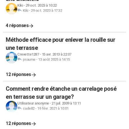
Kiki
-
29 oct. 2023 à 10:22
Kiki
-
29 oct. 2023 à 17:32
4 réponses
Méthode efficace pour enlever la rouille sur
une terrasse
Crevette1287
-
15 avr. 2013 à 22:07
psaume
-
13 août 2025 à 14:15
12 réponses
Comment rendre étanche un carrelage posé
en terrasse sur un garage?
Utilisateur anonyme
-
21 juil. 2009 à 13:11
cade82
-
19 févr. 2021 à 10:01
12 réponses