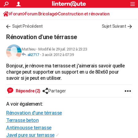
ACTUALITÉS
Forum
Forum Bricolage
Connexion
Construction et rénovation
S'inscrire
Rechercher
Société
Education
Villes
Politique
Faits Divers
Monde
+
SPORT
Sujet Précédent
Sujet Suivant
Football
Cyclisme
Forum
Coupe du monde 2026
Tennis
Rugby
CULTURE
Rénovation d'une térrasse
TNT
Cinéma
Musique
Programme TV
Streaming
Sorties cinéma
+
FINANCE
Mathieu
-
Modifié le 29 juil. 2012 à 23:23
ali2717
-
3 août 2012 à 07:39
Impôts
Immobilier
Banque
Crédit
Retraite
Epargne
Risques naturels par ville
Assurance
AUTO
Bonjour, je rénove ma terrasse et j'aimerais savoir quelle
Réserver un essai
Berlines
Forum auto
Essais
Citadines
SUV
+
HIGH-TECH
charge peut supporter un support en u de 80x60 pour
savoir si je peut en utiliser.
Meilleur smartphone
Ordinateurs
Guide high-tech
Mobiles
Internet
Jeux vidéo
+
BRICOLAGE
Répondre (2)
Partager
Aménagement intérieur
Cuisine
Jardinage
+
Forum
Extérieur
Salle de bains
Rangement
WEEK-END
A voir également:
Escapades
Expositions
Week-end nature
Guides de France
Patrimoine
Musées
+
LIFESTYLE
Rénovation d'une térrasse
Bien-être
Mode
+
Art de vivre
Loisirs
Modes de vie
Terrasse beton
SANTE
Antimousse terrasse
Guide de la santé
Médicaments
+
Alimentation
Maladies
Sommeil
VOYAGE
Javel pure sur terrasse
✓