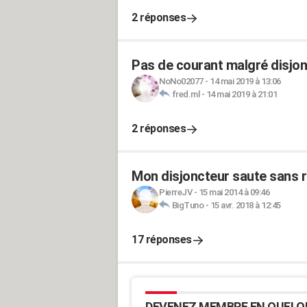
2 réponses
Pas de courant malgré disjo
NoNo02077
-
14 mai 2019 à 13:06
fred.ml
-
14 mai 2019 à 21:01
2 réponses
Mon disjoncteur saute sans r
PierreJV
-
15 mai 2014 à 09:46
BigTuno
-
15 avr. 2018 à 12:45
17 réponses
DEVENEZ MEMBRE EN QUELQ