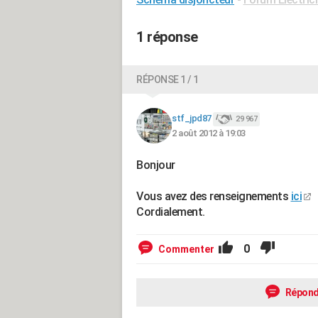
1 réponse
RÉPONSE 1 / 1
stf_jpd87
29 967
2 août 2012 à 19:03
Bonjour
Vous avez des renseignements
ici
Cordialement.
0
Commenter
Répond