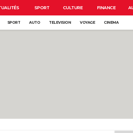
TUALITÉS
SPORT
CULTURE
FINANCE
A
SPORT
AUTO
TELEVISION
VOYAGE
CINEMA