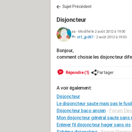
Sujet Précédent
Disjoncteur
aa
-
Modifié le 2 août 2012 à 19:00
stf_jpd87
-
2 août 2012 à 19:03
Bonjour,
comment choisie les disjoncteur difere
Répondre (1)
Partager
A voir également:
Disjoncteur
Le disjoncteur saute mais pas le fusi
Disjoncteur baco ancien
-
Forum Elect
Mon disjoncteur général saute sans r
Enlever fil disjoncteur hager sans vis
Schéma disjoncteur
-
Forum Electrici