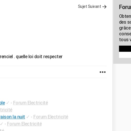
Foru
Sujet Suivant
Obten
des s
grâce
conse
tous v
nciel . quelle loi doit respecter
ble
✓
-
Forum Electricité
ricité
aison la nuit
✓
-
Forum Electricité
✓
-
Forum Electricité
té