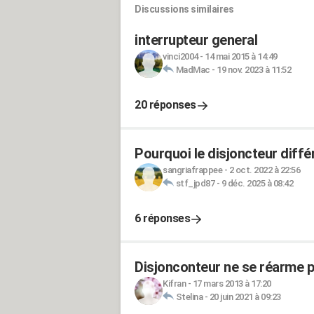
Discussions similaires
interrupteur general
vinci2004
-
14 mai 2015 à 14:49
MadMac
-
19 nov. 2023 à 11:52
20 réponses
Pourquoi le disjoncteur diffé
sangriafrappee
-
2 oct. 2022 à 22:56
stf_jpd87
-
9 déc. 2025 à 08:42
6 réponses
Disjonconteur ne se réarme p
Kifran
-
17 mars 2013 à 17:20
Stelina
-
20 juin 2021 à 09:23