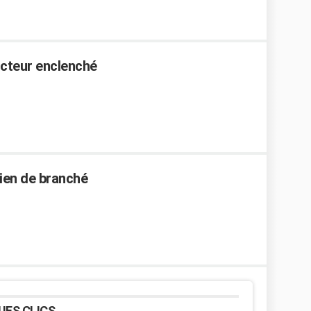
ncteur enclenché
ien de branché
UES CLICS