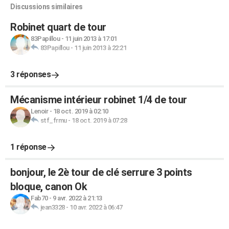
Discussions similaires
Robinet quart de tour
83Papillou
-
11 juin 2013 à 17:01
83Papillou
-
11 juin 2013 à 22:21
3 réponses
Mécanisme intérieur robinet 1/4 de tour
Lenoir
-
18 oct. 2019 à 02:10
stf_frmu
-
18 oct. 2019 à 07:28
1 réponse
bonjour, le 2è tour de clé serrure 3 points
bloque, canon Ok
Fab70
-
9 avr. 2022 à 21:13
jean3328
-
10 avr. 2022 à 06:47