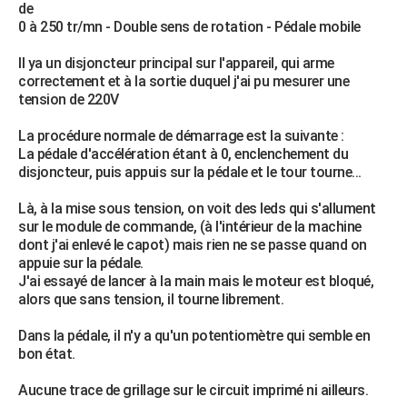
de
City break
Voyage de noces
Climat
Destinations
Voyage nature
Forum
+
PHOTO
0 à 250 tr/mn - Double sens de rotation - Pédale mobile
GUIDES D'ACHAT
Il ya un disjoncteur principal sur l'appareil, qui arme
correctement et à la sortie duquel j'ai pu mesurer une
BONS PLANS
tension de 220V
CARTE DE VOEUX
La procédure normale de démarrage est la suivante :
La pédale d'accélération étant à 0, enclenchement du
Carte Bonne année
Carte Pâques
Carte de Noël
Carte Saint-Valentin
Carte d'anniversaire
DICTIONNAIRE
disjoncteur, puis appuis sur la pédale et le tour tourne...
Biographies
Expressions
Dictionnaire
Citations
Proverbes
PROGRAMME TV
Là, à la mise sous tension, on voit des leds qui s'allument
sur le module de commande, (à l'intérieur de la machine
COPAINS D'AVANT
dont j'ai enlevé le capot) mais rien ne se passe quand on
appuie sur la pédale.
Se connecter
Collèges
Universités
Service militaire
S'inscrire
Lycées
Primaires
Entreprises
Avis de recherche
AVIS DE DÉCÈS
J'ai essayé de lancer à la main mais le moteur est bloqué,
alors que sans tension, il tourne librement.
FORUM
Dans la pédale, il n'y a qu'un potentiomètre qui semble en
Lifestyle
Sport
Television
Cinema
Bricolage
Culture
Auto
Voyage
bon état.
Aucune trace de grillage sur le circuit imprimé ni ailleurs.