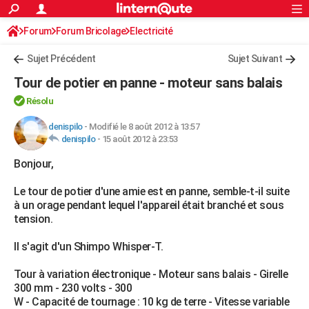
ACTUALITÉS
Forum
Forum Bricolage
Connexion
Electricité
S'inscrire
Rechercher
Société
Education
Villes
Politique
Faits Divers
Monde
+
SPORT
Sujet Précédent
Sujet Suivant
Football
Cyclisme
Forum
Coupe du monde 2026
Tennis
Rugby
CULTURE
Tour de potier en panne - moteur sans balais
TNT
Cinéma
Musique
Programme TV
Streaming
Sorties cinéma
+
FINANCE
Résolu
Impôts
Immobilier
Banque
Crédit
Retraite
Epargne
Risques naturels par ville
Assurance
denispilo
-
Modifié le 8 août 2012 à 13:57
AUTO
denispilo
-
15 août 2012 à 23:53
Réserver un essai
Berlines
Forum auto
Essais
Citadines
SUV
+
HIGH-TECH
Bonjour,
Meilleur smartphone
Ordinateurs
Guide high-tech
Mobiles
Internet
Jeux vidéo
+
BRICOLAGE
Le tour de potier d'une amie est en panne, semble-t-il suite
à un orage pendant lequel l'appareil était branché et sous
Aménagement intérieur
Cuisine
Jardinage
+
Forum
Extérieur
Salle de bains
Rangement
WEEK-END
tension.
Escapades
Expositions
Week-end nature
Guides de France
Patrimoine
Musées
+
LIFESTYLE
Il s'agit d'un Shimpo Whisper-T.
Bien-être
Mode
+
Art de vivre
Loisirs
Modes de vie
SANTE
Tour à variation électronique - Moteur sans balais - Girelle
300 mm - 230 volts - 300
Guide de la santé
Médicaments
+
Alimentation
Maladies
Sommeil
VOYAGE
W - Capacité de tournage : 10 kg de terre - Vitesse variable