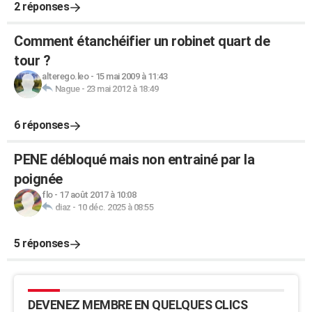
2 réponses
Comment étanchéifier un robinet quart de
tour ?
alterego.leo
-
15 mai 2009 à 11:43
Nague
-
23 mai 2012 à 18:49
6 réponses
PENE débloqué mais non entrainé par la
poignée
flo
-
17 août 2017 à 10:08
diaz
-
10 déc. 2025 à 08:55
5 réponses
DEVENEZ MEMBRE EN QUELQUES CLICS