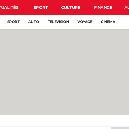
TUALITÉS
SPORT
CULTURE
FINANCE
A
SPORT
AUTO
TELEVISION
VOYAGE
CINEMA