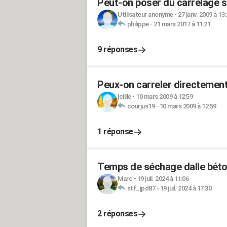
Peut-on poser du carrelage s
Utilisateur anonyme
-
27 janv. 2009 à 13
philippe
-
21 mars 2017 à 11:21
9 réponses
Peux-on carreler directement
jclille
-
10 mars 2009 à 12:59
courjus19
-
10 mars 2009 à 12:59
1 réponse
Temps de séchage dalle bét
Marc
-
19 juil. 2024 à 11:06
stf_jpd87
-
19 juil. 2024 à 17:30
2 réponses