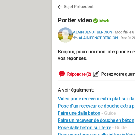
Sujet Précédent
Portier video
Résolu
ALAIN BENOT BERCION
-
Modifié le 8
ALAIN BENOT BERCION
-
9 août 2
Bonjour, pourquoi mon interphone de por
vos reponses.
Répondre (2)
Posez votre ques
A voir également:
Video pose receveur extra plat sur da
Pose d'un receveur de douche extra p
Faire une dalle beton
- Guide
Faire un receveur de douche en béton
Pose dalle beton sur terre
- Guide
Pose carrelage sur dalle béton intérie