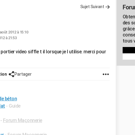
Foru
Sujet Suivant
Obten
des s
grâce
 août 2012 à 15:10
conse
012 à 21:53
tous v
tier video siffle t il lorsque je l utilise. merci pour
tion
Partager
lle béton
lat
- Guide
-
Forum Maçonnerie
ur
-
Forum Maçonnerie