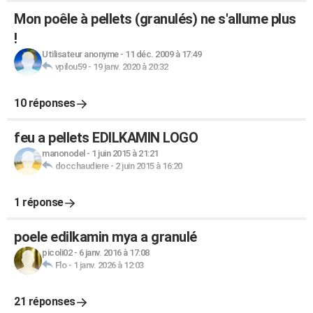
Mon poêle à pellets (granulés) ne s'allume plus
!
Utilisateur anonyme
-
11 déc. 2009 à 17:49
vpilou59
-
19 janv. 2020 à 20:32
10 réponses
feu a pellets EDILKAMIN LOGO
manonodel
-
1 juin 2015 à 21:21
docchaudiere
-
2 juin 2015 à 16:20
1 réponse
poele edilkamin mya a granulé
picoli02
-
6 janv. 2016 à 17:08
Flo
-
1 janv. 2026 à 12:03
21 réponses