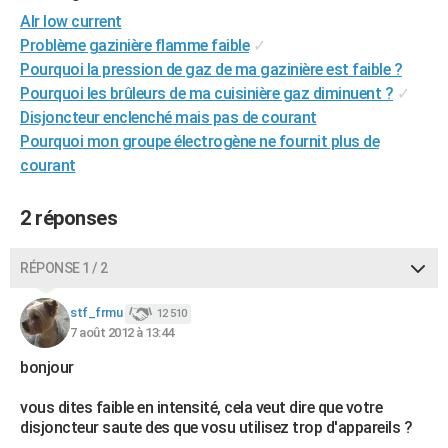
City break
Voyage de noces
Climat
Destinations
Voyage nature
Forum
+
Alr low current
PHOTO
Problème gazinière flamme faible
✓
GUIDES D'ACHAT
Pourquoi la pression de gaz de ma gazinière est faible ?
Pourquoi les brûleurs de ma cuisinière gaz diminuent ?
✓
BONS PLANS
Disjoncteur enclenché mais pas de courant
Pourquoi mon groupe électrogène ne fournit plus de
CARTE DE VOEUX
courant
Carte Bonne année
Carte Pâques
Carte de Noël
Carte Saint-Valentin
Carte d'anniversaire
DICTIONNAIRE
2 réponses
Biographies
Expressions
Dictionnaire
Citations
Proverbes
PROGRAMME TV
COPAINS D'AVANT
RÉPONSE 1 / 2
Se connecter
Collèges
Universités
Service militaire
S'inscrire
Lycées
Primaires
Entreprises
Avis de recherche
AVIS DE DÉCÈS
stf_frmu
12 510
7 août 2012 à 13:44
FORUM
bonjour
Lifestyle
Sport
Television
Cinema
Bricolage
Culture
Auto
Voyage
vous dites faible en intensité, cela veut dire que votre
disjoncteur saute des que vosu utilisez trop d'appareils ?