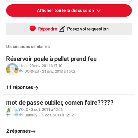
Afficher toute la discussion
Répondre
Posez votre question
Discussions similaires
Réservoir poele à pellet prend feu
Lilou
-
28 nov. 2011 à 17:10
DORNES
-
21 janv. 2013 à 16:02
11 réponses
mot de passe oublier, comen faire?????
YOLO
-
3 oct. 2011 à 12:06
Daniel 26
-
3 oct. 2011 à 12:52
2 réponses