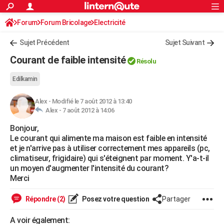
ACTUALITÉS
Forum
Forum Bricolage
Connexion
Electricité
S'inscrire
Rechercher
Société
Education
Villes
Politique
Faits Divers
Monde
+
SPORT
Sujet Précédent
Sujet Suivant
Football
Cyclisme
Forum
Coupe du monde 2026
Tennis
Rugby
CULTURE
Courant de faible intensité
Résolu
TNT
Cinéma
Musique
Programme TV
Streaming
Sorties cinéma
+
FINANCE
Edilkamin
Impôts
Immobilier
Banque
Crédit
Retraite
Epargne
Risques naturels par ville
Assurance
AUTO
Alex
-
Modifié le 7 août 2012 à 13:40
Alex -
7 août 2012 à 14:06
Réserver un essai
Berlines
Forum auto
Essais
Citadines
SUV
+
HIGH-TECH
Bonjour,
Meilleur smartphone
Ordinateurs
Guide high-tech
Mobiles
Internet
Jeux vidéo
+
BRICOLAGE
Le courant qui alimente ma maison est faible en intensité
et je n'arrive pas à utiliser correctement mes appareils (pc,
Aménagement intérieur
Cuisine
Jardinage
+
Forum
Extérieur
Salle de bains
Rangement
WEEK-END
climatiseur, frigidaire) qui s'éteignent par moment. Y'a-t-il
un moyen d'augmenter l'intensité du courant?
Escapades
Expositions
Week-end nature
Guides de France
Patrimoine
Musées
+
LIFESTYLE
Merci
Bien-être
Mode
+
Art de vivre
Loisirs
Modes de vie
SANTE
Répondre (2)
Posez votre question
Partager
Guide de la santé
Médicaments
+
Alimentation
Maladies
Sommeil
VOYAGE
A voir également: