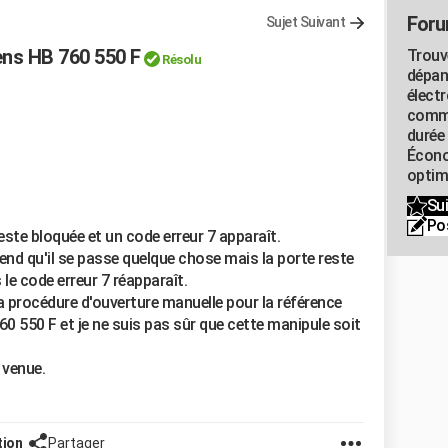
Foru
Sujet Suivant
ens HB 760 550 F
Trouv
Résolu
dépan
élect
commu
durée
Écono
optimi
Sui
Po
este bloquée et un code erreur 7 apparaît.
tend qu'il se passe quelque chose mais la porte reste
 le code erreur 7 réapparaît.
la procédure d'ouverture manuelle pour la référence
60 550 F et je ne suis pas sûr que cette manipule soit
n venue.
tion
Partager