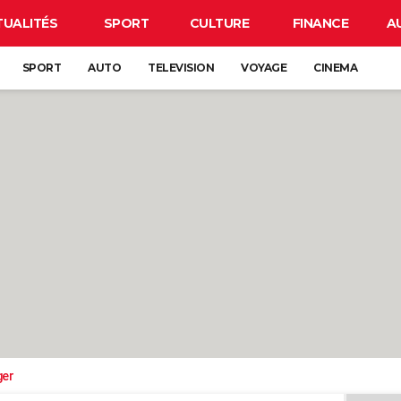
TUALITÉS
SPORT
CULTURE
FINANCE
A
SPORT
AUTO
TELEVISION
VOYAGE
CINEMA
ger