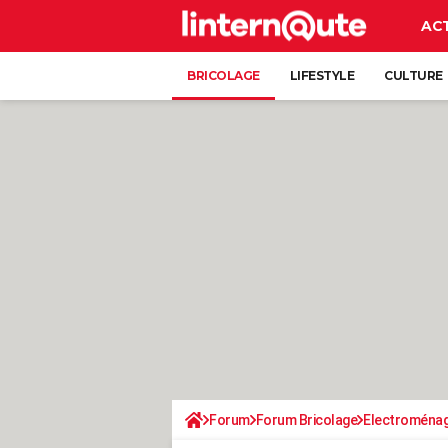
AC
BRICOLAGE
LIFESTYLE
CULTURE
Forum
Forum Bricolage
Electroména