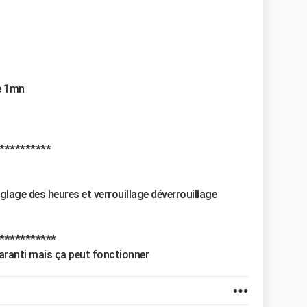
e 1mn
**********
lage des heures et verrouillage déverrouillage
***********
 garanti mais ça peut fonctionner