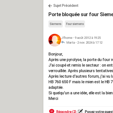
Sujet Précédent
Porte bloquée sur four Siem
Siemens
Four siemens
Jfhome
-
9 août 2012 à 19:25
Marta -
2 nov. 2024 à 17:12
Bonjour,
Après une pyrolyse, la porte du four r
J'ai coupé et remis le secteur : on en
verrouillée. Après plusieurs tentatives
Après lecture d'autres forum, j'ai vu 
HB 760 650 F mais le mien est le HB 7
adaptée.
Si quelqu'un a une idée, elle est la bie
Merci
Répondre (2)
Posez votre ques