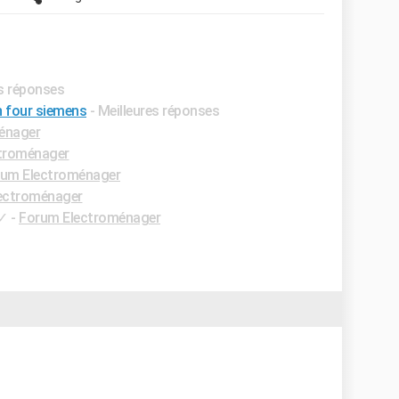
es réponses
n four siemens
- Meilleures réponses
énager
troménager
um Electroménager
ectroménager
✓
-
Forum Electroménager