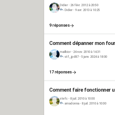
Didier
-
26 févr. 2012 à 20:50
Didier
-
9 avr. 2013 à 10:25
9 réponses
Comment dépanner mon four 
mailkior
-
24 nov. 2010 à 14:31
stf_jpd87
-
5 janv. 2024 à 18:00
17 réponses
Comment faire fonctionner u
stefc
-
8 juil. 2010 à 10:00
amadonna
-
8 juil. 2010 à 10:00