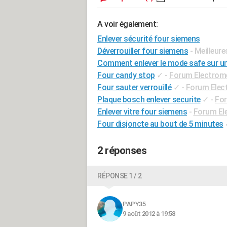
A voir également:
Enlever sécurité four siemens
Déverrouiller four siemens
- Meilleur
Comment enlever le mode safe sur u
Four candy stop
✓
-
Forum Electrom
Four sauter verrouillé
✓
-
Forum Elec
Plaque bosch enlever securite
✓
-
For
Enlever vitre four siemens
-
Forum El
Four disjoncte au bout de 5 minutes
2 réponses
RÉPONSE 1 / 2
PAPY35
9 août 2012 à 19:58