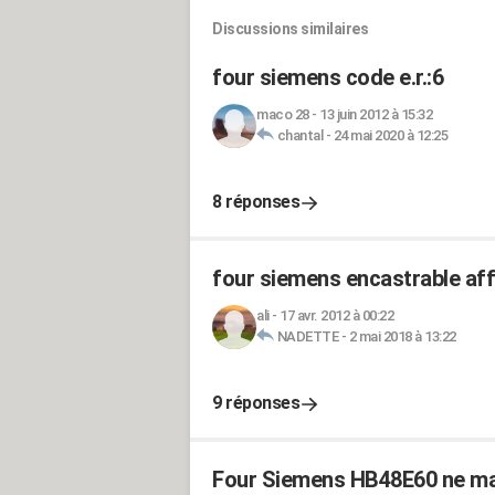
Discussions similaires
four siemens code e.r.:6
maco 28
-
13 juin 2012 à 15:32
chantal
-
24 mai 2020 à 12:25
8 réponses
four siemens encastrable af
ali
-
17 avr. 2012 à 00:22
NADETTE
-
2 mai 2018 à 13:22
9 réponses
Four Siemens HB48E60 ne ma