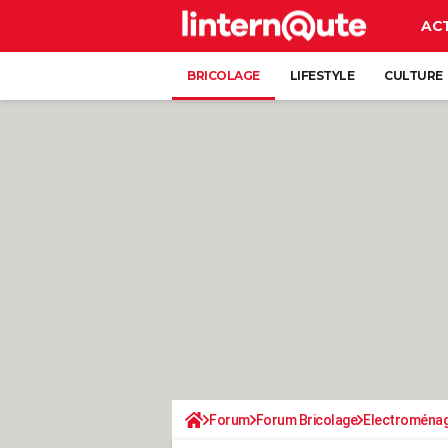
AC
BRICOLAGE
LIFESTYLE
CULTURE
Forum
Forum Bricolage
Electroména