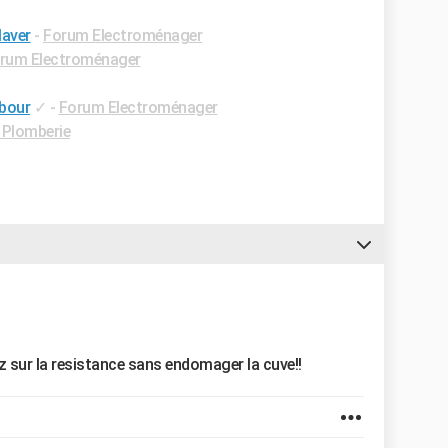
laver
-
Forum Electroménager
rum Electroménager
mbour
✓
-
Forum Electroménager
Plomberie
ez sur la resistance sans endomager la cuve!!