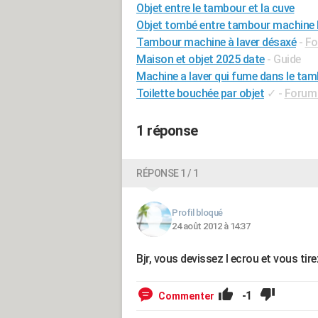
Objet entre le tambour et la cuve
Objet tombé entre tambour machine 
Tambour machine à laver désaxé
-
Fo
Maison et objet 2025 date
- Guide
Machine a laver qui fume dans le ta
Toilette bouchée par objet
✓
-
Forum 
1 réponse
RÉPONSE 1 / 1
Profil bloqué
24 août 2012 à 14:37
Bjr, vous devissez l ecrou et vous tir
-1
Commenter