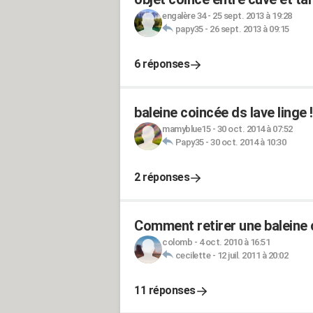
engalère 34
-
25 sept. 2013 à 19:28
papy35
-
26 sept. 2013 à 09:15
6 réponses
baleine coincée ds lave linge !
mamyblue15
-
30 oct. 2014 à 07:52
Papy35
-
30 oct. 2014 à 10:30
2 réponses
Comment retirer une baleine 
colomb
-
4 oct. 2010 à 16:51
cecilette
-
12 juil. 2011 à 20:02
11 réponses