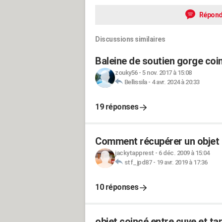
Répond
Discussions similaires
Baleine de soutien gorge coin
zouky56
-
5 nov. 2017 à 15:08
Bellissila
-
4 avr. 2024 à 20:33
19 réponses
Comment récupérer un objet 
jackytapprest
-
6 déc. 2009 à 15:04
stf_jpd87
-
19 avr. 2019 à 17:36
10 réponses
objet coincé entre cuve et t