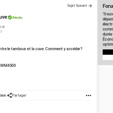
Foru
Sujet Suivant
Trouv
cuve
Résolu
dépan
élect
2:43
commu
37
durée
Écono
optimi
 entre le tambour et la cuve. Comment y accéder?
l AWM4500
tion
Partager