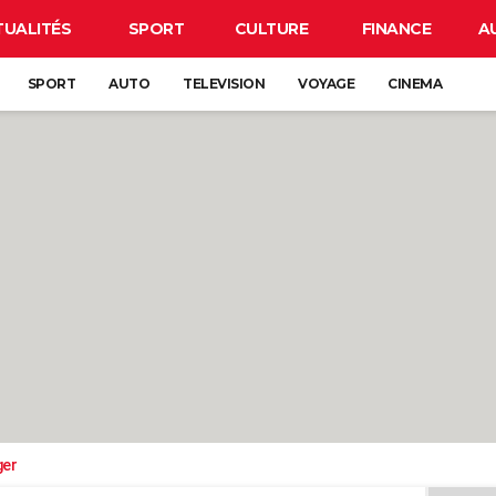
TUALITÉS
SPORT
CULTURE
FINANCE
A
SPORT
AUTO
TELEVISION
VOYAGE
CINEMA
ger