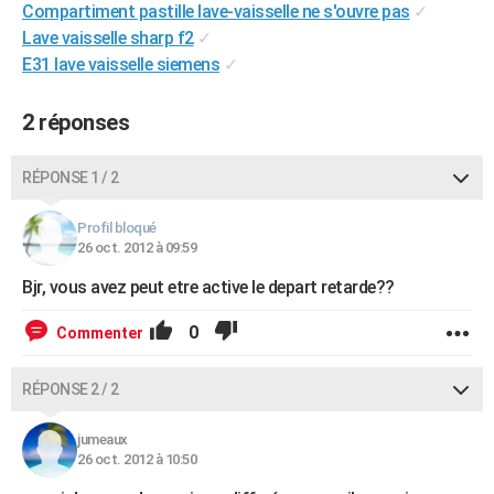
Compartiment pastille lave-vaisselle ne s'ouvre pas
✓
City break
Voyage de noces
Climat
Destinations
Voyage nature
Forum
+
PHOTO
Lave vaisselle sharp f2
✓
E31 lave vaisselle siemens
✓
GUIDES D'ACHAT
BONS PLANS
2 réponses
CARTE DE VOEUX
RÉPONSE 1 / 2
Carte Bonne année
Carte Pâques
Carte de Noël
Carte Saint-Valentin
Carte d'anniversaire
DICTIONNAIRE
Profil bloqué
Biographies
Expressions
Dictionnaire
Citations
Proverbes
26 oct. 2012 à 09:59
PROGRAMME TV
Bjr, vous avez peut etre active le depart retarde??
COPAINS D'AVANT
0
Commenter
Se connecter
Collèges
Universités
Service militaire
S'inscrire
Lycées
Primaires
Entreprises
Avis de recherche
AVIS DE DÉCÈS
FORUM
RÉPONSE 2 / 2
Lifestyle
Sport
Television
Cinema
Bricolage
Culture
Auto
Voyage
jumeaux
26 oct. 2012 à 10:50