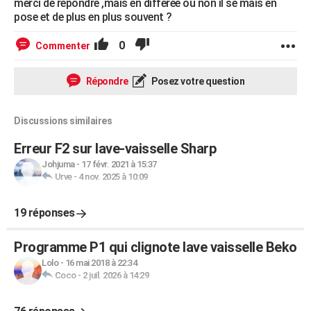
merci de repondre ,mais en differée ou non il se mais en
pose et de plus en plus souvent ?
0
Commenter
Répondre
Posez votre question
Discussions similaires
Erreur F2 sur lave-vaisselle Sharp
Johjuma
-
17 févr. 2021 à 15:37
Urve
-
4 nov. 2025 à 10:09
19 réponses
Programme P1 qui clignote lave vaisselle Beko
Lolo
-
16 mai 2018 à 22:34
Coco
-
2 juil. 2026 à 14:29