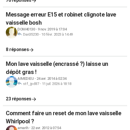
76 réponses
Message erreur E15 et robinet clignote lave
vaisselle bosh
DOM40130
-
9 nov. 2019 à 17:04
Dan35230
-
10 févr. 2023 à 14:49
8 réponses
Mon lave vaisselle (encrassé ?) laisse un
dépôt gras !
AIMEDIEU
-
24 avr. 2014 à 02:34
stf_jpd87
-
11 juil. 2026 à 18:18
23 réponses
Comment faire un reset de mon lave vaisselle
Whirlpool ?
amarih
-
22 avr. 2012 à 07:54