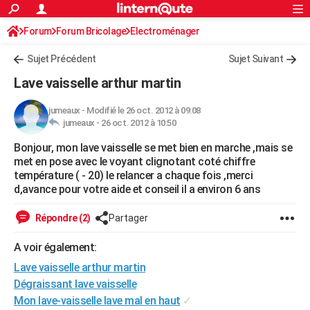
ACTUALITÉS
Forum
Forum Bricolage
Connexion
Electroménager
S'inscrire
Rechercher
Société
Education
Villes
Politique
Faits Divers
Monde
+
SPORT
Sujet Précédent
Sujet Suivant
Football
Cyclisme
Forum
Coupe du monde 2026
Tennis
Rugby
CULTURE
Lave vaisselle arthur martin
TNT
Cinéma
Musique
Programme TV
Streaming
Sorties cinéma
+
FINANCE
jumeaux
-
Modifié le 26 oct. 2012 à 09:08
jumeaux -
26 oct. 2012 à 10:50
Impôts
Immobilier
Banque
Crédit
Retraite
Epargne
Risques naturels par ville
Assurance
AUTO
Bonjour, mon lave vaisselle se met bien en marche ,mais se
Réserver un essai
Berlines
Forum auto
Essais
Citadines
SUV
+
HIGH-TECH
met en pose avec le voyant clignotant coté chiffre
température ( - 20) le relancer a chaque fois ,merci
Meilleur smartphone
Ordinateurs
Guide high-tech
Mobiles
Internet
Jeux vidéo
+
BRICOLAGE
d,avance pour votre aide et conseil il a environ 6 ans
Aménagement intérieur
Cuisine
Jardinage
+
Forum
Extérieur
Salle de bains
Rangement
WEEK-END
Répondre (2)
Partager
Escapades
Expositions
Week-end nature
Guides de France
Patrimoine
Musées
+
LIFESTYLE
A voir également:
Lave vaisselle arthur martin
Bien-être
Mode
+
Art de vivre
Loisirs
Modes de vie
SANTE
Dégraissant lave vaisselle
Guide de la santé
Médicaments
+
Alimentation
Maladies
Sommeil
VOYAGE
Mon lave-vaisselle lave mal en haut
✓