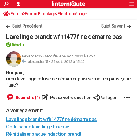
ACTUALITÉS
Forum
Forum Bricolage
Connexion
Electroménager
S'inscrire
Rechercher
Société
Education
Villes
Politique
Faits Divers
Monde
+
SPORT
Sujet Précédent
Sujet Suivant
Football
Cyclisme
Forum
Coupe du monde 2026
Tennis
Rugby
CULTURE
Lave linge brandt wfh1477f ne démarre pas
TNT
Cinéma
Musique
Programme TV
Streaming
Sorties cinéma
+
FINANCE
Résolu
Impôts
Immobilier
Banque
Crédit
Retraite
Epargne
Risques naturels par ville
Assurance
alexander15
-
Modifié le 26 oct. 2012 à 12:27
AUTO
alexander15 -
26 oct. 2012 à 15:40
Réserver un essai
Berlines
Forum auto
Essais
Citadines
SUV
+
HIGH-TECH
Bonjour,
mon lave linge refuse de démarrer puis se met en pause,que
Meilleur smartphone
Ordinateurs
Guide high-tech
Mobiles
Internet
Jeux vidéo
+
BRICOLAGE
faire?
Aménagement intérieur
Cuisine
Jardinage
+
Forum
Extérieur
Salle de bains
Rangement
WEEK-END
Répondre (1)
Posez votre question
Partager
Escapades
Expositions
Week-end nature
Guides de France
Patrimoine
Musées
+
LIFESTYLE
A voir également:
Bien-être
Mode
+
Art de vivre
Loisirs
Modes de vie
Lave linge brandt wfh1477f ne démarre pas
SANTE
Code panne lave-linge hisense
Guide de la santé
Médicaments
+
Alimentation
Maladies
Sommeil
VOYAGE
Réinitialiser plaque induction brandt