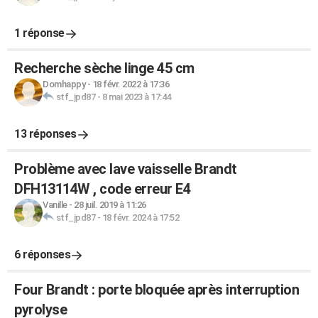
1 réponse
Recherche sèche linge 45 cm
Domhappy
-
18 févr. 2022 à 17:36
stf_jpd87
-
8 mai 2023 à 17:44
13 réponses
Problème avec lave vaisselle Brandt
DFH13114W , code erreur E4
Vanille
-
28 juil. 2019 à 11:26
stf_jpd87
-
18 févr. 2024 à 17:52
6 réponses
Four Brandt : porte bloquée après interruption
pyrolyse