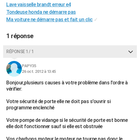
Lave vaisselle brandt erreur e4
City break
Voyage de noces
Climat
Destinations
Voyage nature
Forum
+
PHOTO
Tondeuse honda ne démarre pas
Ma voiture ne démarre pas et fait un clic
✓
GUIDES D'ACHAT
BONS PLANS
1 réponse
CARTE DE VOEUX
RÉPONSE 1 / 1
Carte Bonne année
Carte Pâques
Carte de Noël
Carte Saint-Valentin
Carte d'anniversaire
DICTIONNAIRE
PAPY35
Biographies
Expressions
Dictionnaire
Citations
Proverbes
PROGRAMME TV
26 oct. 2012 à 13:45
Bonjour,plusieurs causes à votre problème dans l'ordre à
COPAINS D'AVANT
vérifier:
Se connecter
Collèges
Universités
Service militaire
S'inscrire
Lycées
Primaires
Entreprises
Avis de recherche
AVIS DE DÉCÈS
Votre sécurité de porte elle ne doit pas s'ouvrir si
programme enclenché
FORUM
Votre pompe de vidange si le sécurité de porte est bonne
Lifestyle
Sport
Television
Cinema
Bricolage
Culture
Auto
Voyage
elle doit fonctionner sauf si elle est obstruée
Vos charbons moteur le moteur ne tourne pas donc le