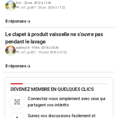
Eric
-
22 avr. 2012 à 11:36
stf_jpd87
-
28 avr. 2026 à 17:22
8 réponses
Le clapet à produit vaisselle ne s'ouvre pas
pendant le lavage
audrey14
-
9 févr. 2014 à 20:26
stf_jpd87
-
19 août 2025 à 07:52
8 réponses
DEVENEZ MEMBRE EN QUELQUES CLICS
Connectez-vous simplement avec ceux qui
partagent vos intérêts
Suivez vos discussions facilement et