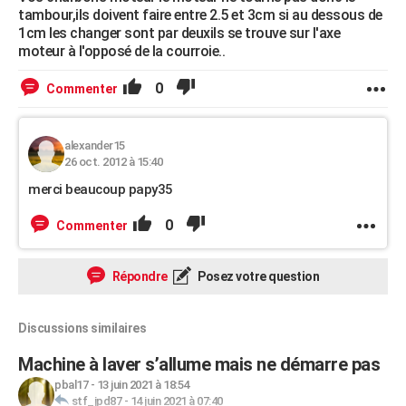
tambour,ils doivent faire entre 2.5 et 3cm si au dessous de
1cm les changer sont par deuxils se trouve sur l'axe
moteur à l'opposé de la courroie..
0
Commenter
alexander15
26 oct. 2012 à 15:40
merci beaucoup papy35
0
Commenter
Répondre
Posez votre question
Discussions similaires
Machine à laver s’allume mais ne démarre pas
pbal17
-
13 juin 2021 à 18:54
stf_jpd87
-
14 juin 2021 à 07:40