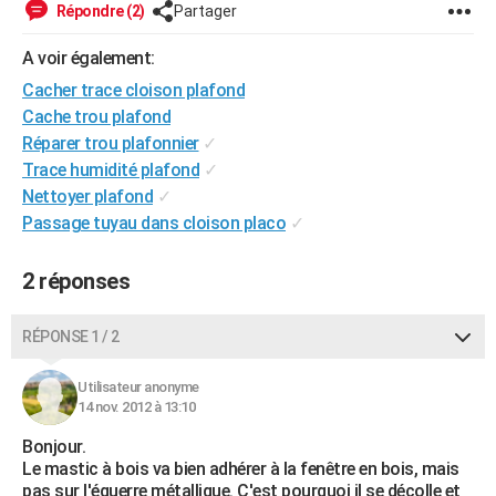
Répondre (2)
Partager
City break
Voyage de noces
Climat
Destinations
Voyage nature
Forum
+
PHOTO
A voir également:
GUIDES D'ACHAT
Cacher trace cloison plafond
Cache trou plafond
BONS PLANS
Réparer trou plafonnier
✓
CARTE DE VOEUX
Trace humidité plafond
✓
Nettoyer plafond
✓
Carte Bonne année
Carte Pâques
Carte de Noël
Carte Saint-Valentin
Carte d'anniversaire
DICTIONNAIRE
Passage tuyau dans cloison placo
✓
Biographies
Expressions
Dictionnaire
Citations
Proverbes
PROGRAMME TV
2 réponses
COPAINS D'AVANT
Se connecter
Collèges
Universités
Service militaire
S'inscrire
Lycées
Primaires
Entreprises
Avis de recherche
RÉPONSE 1 / 2
AVIS DE DÉCÈS
FORUM
Utilisateur anonyme
14 nov. 2012 à 13:10
Lifestyle
Sport
Television
Cinema
Bricolage
Culture
Auto
Voyage
Bonjour.
Le mastic à bois va bien adhérer à la fenêtre en bois, mais
pas sur l'équerre métallique. C'est pourquoi il se décolle et