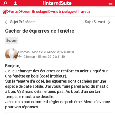
ACTUALITÉS
Forum
Forum Bricolage
Connexion
Divers bricolage et travaux
S'inscrire
Rechercher
Société
Education
Villes
Politique
Faits Divers
Monde
+
SPORT
Sujet Précédent
Sujet Suivant
Football
Cyclisme
Forum
Coupe du monde 2026
Tennis
Rugby
CULTURE
Cacher de équerres de fenêtre
TNT
Cinéma
Musique
Programme TV
Streaming
Sorties cinéma
+
FINANCE
Équerre
Impôts
Immobilier
Banque
Crédit
Retraite
Epargne
Risques naturels par ville
Assurance
AUTO
Clioman
-
Modifié le 14 nov. 2012 à 10:30
Clioman -
15 nov. 2012 à 11:40
Réserver un essai
Berlines
Forum auto
Essais
Citadines
SUV
+
HIGH-TECH
Bonjour,
Meilleur smartphone
Ordinateurs
Guide high-tech
Mobiles
Internet
Jeux vidéo
+
BRICOLAGE
J'ai du changer des équerres de renfort en acier zingué sur
une fenêtre en bois (coté intérieur).
Aménagement intérieur
Cuisine
Jardinage
+
Forum
Extérieur
Salle de bains
Rangement
WEEK-END
Sur la fenêtre d'à côté, les équerres sont cachées par une
espèce de pâte solide. J'ai voulu faire pareil avec du mastic
Escapades
Expositions
Week-end nature
Guides de France
Patrimoine
Musées
+
LIFESTYLE
à bois V33 mais cela ne tiens pas. Au bout d'un certain
temps, le mastic se décolle.
Bien-être
Mode
+
Art de vivre
Loisirs
Modes de vie
SANTE
Je ne sais pas comment régler ce problème. Merci d'avance
pour vos réponses.
Guide de la santé
Médicaments
+
Alimentation
Maladies
Sommeil
VOYAGE