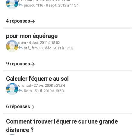
picsou4116
-
8 sept. 2012 à 11:54
4 réponses
pour mon équérage
dom
-
4 déc. 2011 à 18:02
stf_frmu
-
6 déc. 2011 à 17:03
9 réponses
Calculer l'équerre au sol
chantal
-
27 avr. 2008 à 21:34
Roro
-
5 juil. 2019 à 10:58
6 réponses
Comment trouver l'équerre sur une grande
distance ?