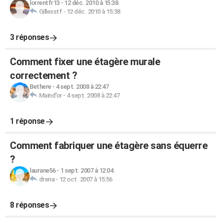
lorrentfr13
-
12 déc. 2010 à 15:38
Gillesstf
-
12 déc. 2010 à 15:38
3 réponses
Comment fixer une étagère murale
correctement ?
Bethere
-
4 sept. 2008 à 22:47
Maind'or
-
4 sept. 2008 à 22:47
1 réponse
Comment fabriquer une étagère sans équerre
?
laurane56
-
1 sept. 2007 à 12:04
drena
-
12 oct. 2007 à 15:56
8 réponses