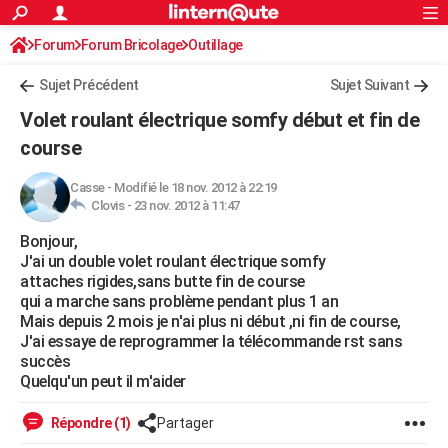
ACTUALITÉS
Forum
Forum Bricolage
Connexion
Outillage
S'inscrire
Rechercher
Société
Education
Villes
Politique
Faits Divers
Monde
+
SPORT
Sujet Précédent
Sujet Suivant
Football
Cyclisme
Forum
Coupe du monde 2026
Tennis
Rugby
CULTURE
Volet roulant électrique somfy début et fin de
TNT
Cinéma
Musique
Programme TV
Streaming
Sorties cinéma
+
course
FINANCE
Impôts
Immobilier
Banque
Crédit
Retraite
Epargne
Risques naturels par ville
Assurance
AUTO
Casse
-
Modifié le 18 nov. 2012 à 22:19
Clovis -
23 nov. 2012 à 11:47
Réserver un essai
Berlines
Forum auto
Essais
Citadines
SUV
+
HIGH-TECH
Bonjour,
J'ai un double volet roulant électrique somfy
Meilleur smartphone
Ordinateurs
Guide high-tech
Mobiles
Internet
Jeux vidéo
+
BRICOLAGE
attaches rigides,sans butte fin de course
qui a marche sans problème pendant plus 1 an
Aménagement intérieur
Cuisine
Jardinage
+
Forum
Extérieur
Salle de bains
Rangement
WEEK-END
Mais depuis 2 mois je n'ai plus ni début ,ni fin de course,
J'ai essaye de reprogrammer la télécommande rst sans
Escapades
Expositions
Week-end nature
Guides de France
Patrimoine
Musées
+
LIFESTYLE
succès
Quelqu'un peut il m'aider
Bien-être
Mode
+
Art de vivre
Loisirs
Modes de vie
SANTE
Répondre (1)
Partager
Guide de la santé
Médicaments
+
Alimentation
Maladies
Sommeil
VOYAGE