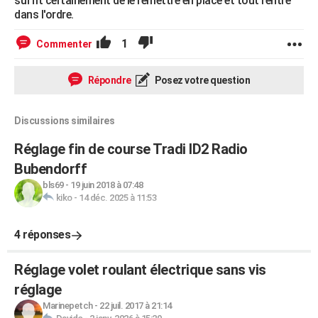
suffit certainement de le remettre en place et tout rentre
dans l'ordre.
1
Commenter
Répondre
Posez votre question
Discussions similaires
Réglage fin de course Tradi ID2 Radio
Bubendorff
bls69
-
19 juin 2018 à 07:48
kiko
-
14 déc. 2025 à 11:53
4 réponses
Réglage volet roulant électrique sans vis
réglage
Marinepetch
-
22 juil. 2017 à 21:14