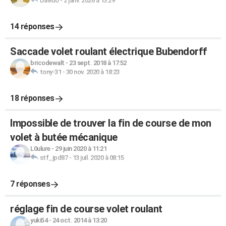
Davido
-
2 janv. 2026 à 15:29
14 réponses
Saccade volet roulant électrique Bubendorff
bricodewalt
-
23 sept. 2018 à 17:52
tony-31
-
30 nov. 2020 à 18:23
18 réponses
Impossible de trouver la fin de course de mon
volet à butée mécanique
L0ulure
-
29 juin 2020 à 11:21
stf_jpd87
-
13 juil. 2020 à 08:15
7 réponses
réglage fin de course volet roulant
yuki54
-
24 oct. 2014 à 13:20