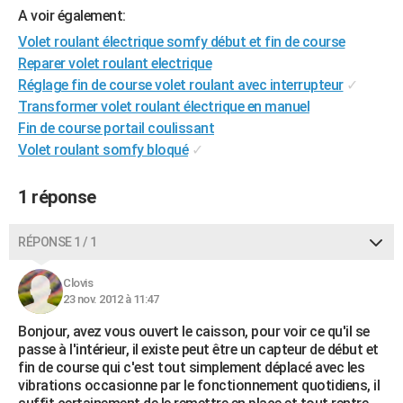
A voir également:
City break
Voyage de noces
Climat
Destinations
Voyage nature
Forum
+
PHOTO
Volet roulant électrique somfy début et fin de course
GUIDES D'ACHAT
Reparer volet roulant electrique
Réglage fin de course volet roulant avec interrupteur
✓
BONS PLANS
Transformer volet roulant électrique en manuel
Fin de course portail coulissant
CARTE DE VOEUX
Volet roulant somfy bloqué
✓
Carte Bonne année
Carte Pâques
Carte de Noël
Carte Saint-Valentin
Carte d'anniversaire
DICTIONNAIRE
1 réponse
Biographies
Expressions
Dictionnaire
Citations
Proverbes
PROGRAMME TV
COPAINS D'AVANT
RÉPONSE 1 / 1
Se connecter
Collèges
Universités
Service militaire
S'inscrire
Lycées
Primaires
Entreprises
Avis de recherche
AVIS DE DÉCÈS
Clovis
23 nov. 2012 à 11:47
FORUM
Bonjour, avez vous ouvert le caisson, pour voir ce qu'il se
Lifestyle
Sport
Television
Cinema
Bricolage
Culture
Auto
Voyage
passe à l'intérieur, il existe peut être un capteur de début et
fin de course qui c'est tout simplement déplacé avec les
vibrations occasionne par le fonctionnement quotidiens, il