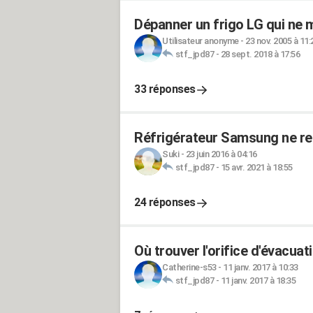
Dépanner un frigo LG qui ne 
Utilisateur anonyme
-
23 nov. 2005 à 11:
stf_jpd87
-
28 sept. 2018 à 17:56
33 réponses
Réfrigérateur Samsung ne ref
Suki
-
23 juin 2016 à 04:16
stf_jpd87
-
15 avr. 2021 à 18:55
24 réponses
Où trouver l'orifice d'évacuati
Catherine-s53
-
11 janv. 2017 à 10:33
stf_jpd87
-
11 janv. 2017 à 18:35