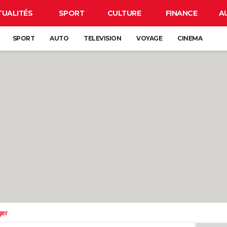
TUALITÉS
SPORT
CULTURE
FINANCE
A
SPORT
AUTO
TELEVISION
VOYAGE
CINEMA
ger