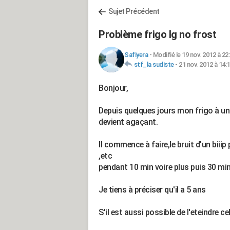
Sujet Précédent
Problème frigo lg no frost
Safiyera
-
Modifié le 19 nov. 2012 à 22
stf_la sudiste
-
21 nov. 2012 à 14:
Bonjour,
Depuis quelques jours mon frigo à un 
devient agaçant.
Il commence à faire,le bruit d'un biiip
,etc
pendant 10 min voire plus puis 30 mi
Je tiens à préciser qu'il a 5 ans
S'il est aussi possible de l'eteindre 