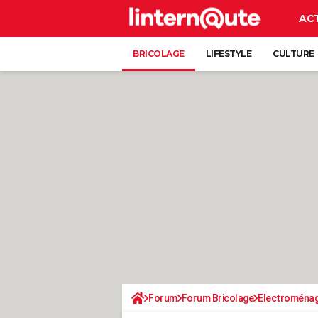
AC
BRICOLAGE
LIFESTYLE
CULTURE
Forum
Forum Bricolage
Electroména