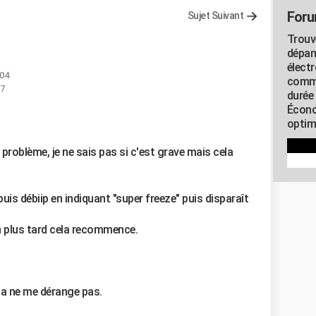
Foru
Sujet Suivant
Trouv
dépan
élect
:04
commu
17
durée
Écono
optimi
problème, je ne sais pas si c'est grave mais cela
 puis débiip en indiquant "super freeze" puis disparaît
n plus tard cela recommence.
cela ne me dérange pas.