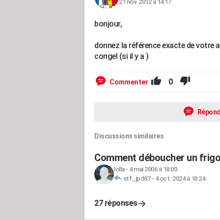
21 nov. 2012 à 14:17
bonjour,
donnez la référence exacte de votre ap
congel (si il y a )
0
Commenter
Répond
Discussions similaires
Comment déboucher un frigo
lolla
-
4 mai 2006 à 18:00
stf_jpd87
-
4 oct. 2024 à 18:24
27 réponses