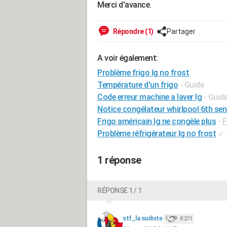
Merci d'avance.
Répondre (1)
Partager
A voir également:
Problème frigo lg no frost
Température d'un frigo
- Guide
Code erreur machine a laver lg
- Guid
Notice congélateur whirlpool 6th sen
Frigo américain lg ne congèle plus
-
F
Problème réfrigérateur lg no frost
✓
1 réponse
RÉPONSE 1 / 1
stf_la sudiste
8 271