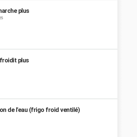
marche plus
25
roidit plus
on de l'eau (frigo froid ventilé)