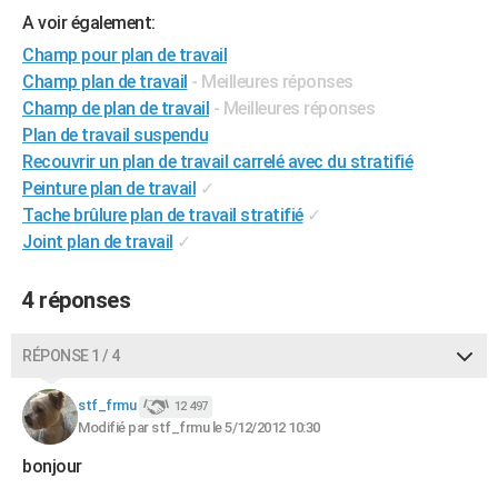
A voir également:
City break
Voyage de noces
Climat
Destinations
Voyage nature
Forum
+
PHOTO
Champ pour plan de travail
GUIDES D'ACHAT
Champ plan de travail
- Meilleures réponses
Champ de plan de travail
- Meilleures réponses
BONS PLANS
Plan de travail suspendu
Recouvrir un plan de travail carrelé avec du stratifié
CARTE DE VOEUX
Peinture plan de travail
✓
Carte Bonne année
Carte Pâques
Carte de Noël
Carte Saint-Valentin
Carte d'anniversaire
DICTIONNAIRE
Tache brûlure plan de travail stratifié
✓
Joint plan de travail
✓
Biographies
Expressions
Dictionnaire
Citations
Proverbes
PROGRAMME TV
4 réponses
COPAINS D'AVANT
Se connecter
Collèges
Universités
Service militaire
S'inscrire
Lycées
Primaires
Entreprises
Avis de recherche
AVIS DE DÉCÈS
RÉPONSE 1 / 4
FORUM
stf_frmu
12 497
Lifestyle
Sport
Television
Cinema
Bricolage
Culture
Auto
Voyage
Modifié par stf_frmu le 5/12/2012 10:30
bonjour