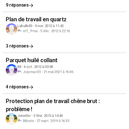
9 réponses
Plan de travail en quartz
Labulle83
-
9 nov. 2012 à 11:42
stf_frmu
-
5 déc. 2012 à 22:16
3 réponses
Parquet huilé collant
Bil
-
6 oct. 2012 à 03:08
Jojomac03
-
21 mai 2021 à 16:06
4 réponses
Protection plan de travail chêne brut :
problème !
Jennifer
-
3 févr. 2013 à 14:40
Biloute
-
27 sept. 2019 à 16:33