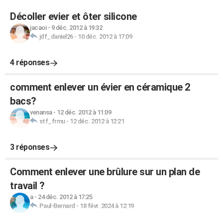
Décoller evier et ôter silicone
jacaoi
-
9 déc. 2012 à 19:32
jdf_daniel26
-
10 déc. 2012 à 17:09
4 réponses
comment enlever un évier en céramique 2
bacs?
venansa
-
12 déc. 2012 à 11:09
stf_frmu
-
12 déc. 2012 à 12:21
3 réponses
Comment enlever une brûlure sur un plan de
travail ?
a
-
24 déc. 2012 à 17:25
Paul-Bernard
-
18 févr. 2024 à 12:19