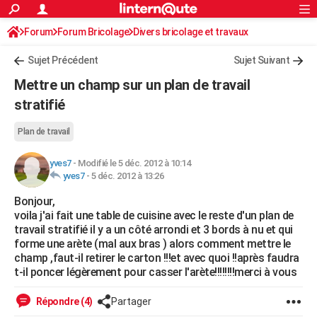
ACTUALITÉS
Forum
Forum Bricolage
Connexion
Divers bricolage et travaux
S'inscrire
Rechercher
Société
Education
Villes
Politique
Faits Divers
Monde
+
SPORT
Sujet Précédent
Sujet Suivant
Football
Cyclisme
Forum
Coupe du monde 2026
Tennis
Rugby
CULTURE
Mettre un champ sur un plan de travail
TNT
Cinéma
Musique
Programme TV
Streaming
Sorties cinéma
+
stratifié
FINANCE
Impôts
Immobilier
Banque
Crédit
Retraite
Epargne
Risques naturels par ville
Assurance
AUTO
Plan de travail
Réserver un essai
Berlines
Forum auto
Essais
Citadines
SUV
+
HIGH-TECH
yves7
-
Modifié le 5 déc. 2012 à 10:14
yves7
-
5 déc. 2012 à 13:26
Meilleur smartphone
Ordinateurs
Guide high-tech
Mobiles
Internet
Jeux vidéo
+
BRICOLAGE
Bonjour,
voila j'ai fait une table de cuisine avec le reste d'un plan de
Aménagement intérieur
Cuisine
Jardinage
+
Forum
Extérieur
Salle de bains
Rangement
WEEK-END
travail stratifié il y a un côté arrondi et 3 bords à nu et qui
forme une arète (mal aux bras ) alors comment mettre le
Escapades
Expositions
Week-end nature
Guides de France
Patrimoine
Musées
+
LIFESTYLE
champ ,faut-il retirer le carton !!!et avec quoi !!après faudra
t-il poncer légèrement pour casser l'arète!!!!!!!!merci à vous
Bien-être
Mode
+
Art de vivre
Loisirs
Modes de vie
SANTE
Répondre (4)
Partager
Guide de la santé
Médicaments
+
Alimentation
Maladies
Sommeil
VOYAGE