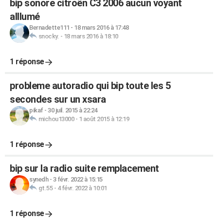
bip sonore citroên C3 2006 aucun voyant
alllumé
Bernadette111
-
18 mars 2016 à 17:48
snocky.
-
18 mars 2016 à 18:10
1 réponse
probleme autoradio qui bip toute les 5
secondes sur un xsara
pikaf
-
30 juil. 2015 à 22:24
michou13000
-
1 août 2015 à 12:19
1 réponse
bip sur la radio suite remplacement
synedh
-
3 févr. 2022 à 15:15
gt.55
-
4 févr. 2022 à 10:01
1 réponse