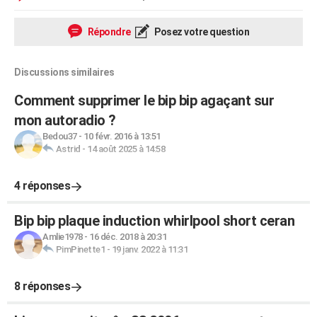
Répondre
Posez votre question
Discussions similaires
Comment supprimer le bip bip agaçant sur
mon autoradio ?
Bedou37
-
10 févr. 2016 à 13:51
Astrid
-
14 août 2025 à 14:58
4 réponses
Bip bip plaque induction whirlpool short ceran
Amlie1978
-
16 déc. 2018 à 20:31
PimPinette1
-
19 janv. 2022 à 11:31
8 réponses