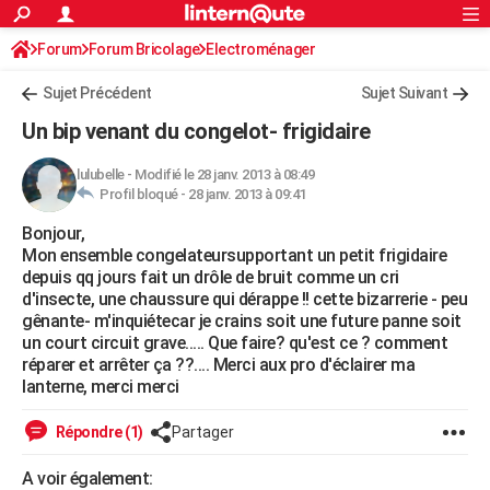
ACTUALITÉS
Forum
Forum Bricolage
Connexion
Electroménager
S'inscrire
Rechercher
Société
Education
Villes
Politique
Faits Divers
Monde
+
SPORT
Sujet Précédent
Sujet Suivant
Football
Cyclisme
Forum
Coupe du monde 2026
Tennis
Rugby
CULTURE
Un bip venant du congelot- frigidaire
TNT
Cinéma
Musique
Programme TV
Streaming
Sorties cinéma
+
FINANCE
lulubelle
-
Modifié le 28 janv. 2013 à 08:49
Profil bloqué -
28 janv. 2013 à 09:41
Impôts
Immobilier
Banque
Crédit
Retraite
Epargne
Risques naturels par ville
Assurance
AUTO
Bonjour,
Réserver un essai
Berlines
Forum auto
Essais
Citadines
SUV
+
HIGH-TECH
Mon ensemble congelateursupportant un petit frigidaire
depuis qq jours fait un drôle de bruit comme un cri
Meilleur smartphone
Ordinateurs
Guide high-tech
Mobiles
Internet
Jeux vidéo
+
BRICOLAGE
d'insecte, une chaussure qui dérappe !! cette bizarrerie - peu
gênante- m'inquiétecar je crains soit une future panne soit
Aménagement intérieur
Cuisine
Jardinage
+
Forum
Extérieur
Salle de bains
Rangement
WEEK-END
un court circuit grave..... Que faire? qu'est ce ? comment
réparer et arrêter ça ??.... Merci aux pro d'éclairer ma
Escapades
Expositions
Week-end nature
Guides de France
Patrimoine
Musées
+
LIFESTYLE
lanterne, merci merci
Bien-être
Mode
+
Art de vivre
Loisirs
Modes de vie
SANTE
Répondre (1)
Partager
Guide de la santé
Médicaments
+
Alimentation
Maladies
Sommeil
VOYAGE
A voir également: