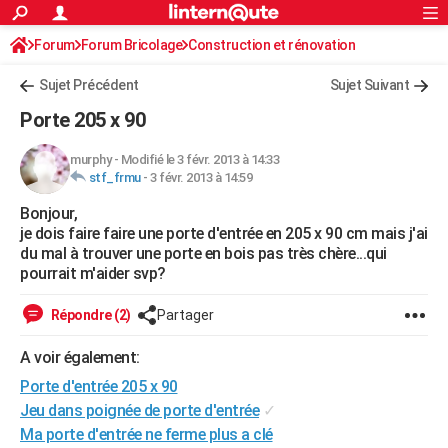
ACTUALITÉS
Forum
Forum Bricolage
Connexion
Construction et rénovation
S'inscrire
Rechercher
Société
Education
Villes
Politique
Faits Divers
Monde
+
SPORT
Sujet Précédent
Sujet Suivant
Football
Cyclisme
Forum
Coupe du monde 2026
Tennis
Rugby
CULTURE
Porte 205 x 90
TNT
Cinéma
Musique
Programme TV
Streaming
Sorties cinéma
+
FINANCE
murphy
-
Modifié le 3 févr. 2013 à 14:33
stf_frmu
-
3 févr. 2013 à 14:59
Impôts
Immobilier
Banque
Crédit
Retraite
Epargne
Risques naturels par ville
Assurance
AUTO
Bonjour,
Réserver un essai
Berlines
Forum auto
Essais
Citadines
SUV
+
HIGH-TECH
je dois faire faire une porte d'entrée en 205 x 90 cm mais j'ai
du mal à trouver une porte en bois pas très chère...qui
Meilleur smartphone
Ordinateurs
Guide high-tech
Mobiles
Internet
Jeux vidéo
+
BRICOLAGE
pourrait m'aider svp?
Aménagement intérieur
Cuisine
Jardinage
+
Forum
Extérieur
Salle de bains
Rangement
WEEK-END
Répondre (2)
Partager
Escapades
Expositions
Week-end nature
Guides de France
Patrimoine
Musées
+
LIFESTYLE
A voir également:
Porte d'entrée 205 x 90
Bien-être
Mode
+
Art de vivre
Loisirs
Modes de vie
SANTE
Jeu dans poignée de porte d'entrée
✓
Guide de la santé
Médicaments
+
Alimentation
Maladies
Sommeil
VOYAGE
Ma porte d'entrée ne ferme plus a clé