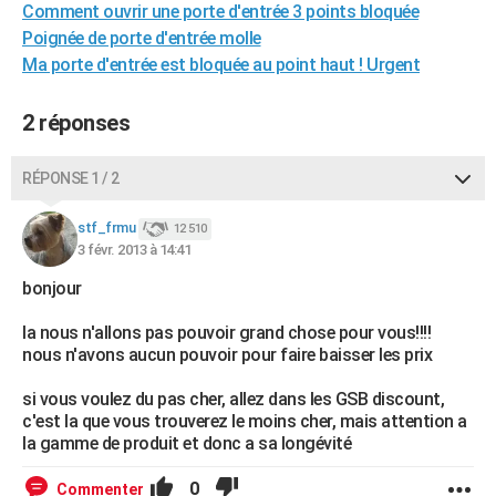
Comment ouvrir une porte d'entrée 3 points bloquée
City break
Voyage de noces
Climat
Destinations
Voyage nature
Forum
+
PHOTO
Poignée de porte d'entrée molle
Ma porte d'entrée est bloquée au point haut ! Urgent
GUIDES D'ACHAT
BONS PLANS
2 réponses
CARTE DE VOEUX
RÉPONSE 1 / 2
Carte Bonne année
Carte Pâques
Carte de Noël
Carte Saint-Valentin
Carte d'anniversaire
DICTIONNAIRE
stf_frmu
12 510
Biographies
Expressions
Dictionnaire
Citations
Proverbes
3 févr. 2013 à 14:41
PROGRAMME TV
bonjour
COPAINS D'AVANT
la nous n'allons pas pouvoir grand chose pour vous!!!!
Se connecter
Collèges
Universités
Service militaire
S'inscrire
Lycées
Primaires
Entreprises
Avis de recherche
AVIS DE DÉCÈS
nous n'avons aucun pouvoir pour faire baisser les prix
FORUM
si vous voulez du pas cher, allez dans les GSB discount,
c'est la que vous trouverez le moins cher, mais attention a
Lifestyle
Sport
Television
Cinema
Bricolage
Culture
Auto
Voyage
la gamme de produit et donc a sa longévité
0
Commenter