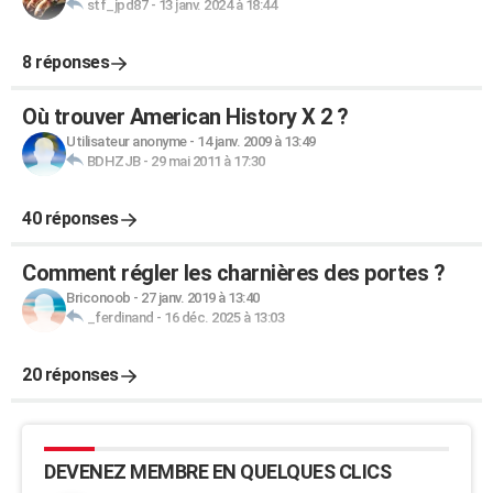
stf_jpd87
-
13 janv. 2024 à 18:44
8 réponses
Où trouver American History X 2 ?
Utilisateur anonyme
-
14 janv. 2009 à 13:49
BDHZJB
-
29 mai 2011 à 17:30
40 réponses
Comment régler les charnières des portes ?
Briconoob
-
27 janv. 2019 à 13:40
_ferdinand
-
16 déc. 2025 à 13:03
20 réponses
DEVENEZ MEMBRE EN QUELQUES CLICS