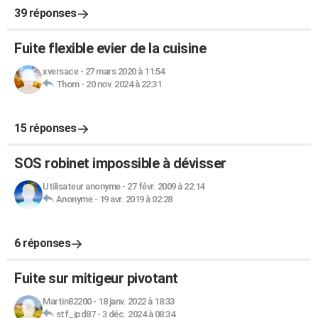
39 réponses
Fuite flexible evier de la cuisine
xversace
-
27 mars 2020 à 11:54
Thom
-
20 nov. 2024 à 22:31
15 réponses
SOS robinet impossible à dévisser
Utilisateur anonyme
-
27 févr. 2009 à 22:14
Anonyme
-
19 avr. 2019 à 02:28
6 réponses
Fuite sur mitigeur pivotant
Martin82200
-
18 janv. 2022 à 18:33
stf_jpd87
-
3 déc. 2024 à 08:34