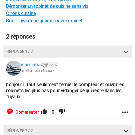
Démonter un robinet de cuisine sans vis
City break
Voyage de noces
Climat
Destinations
Voyage nature
Forum
+
PHOTO
Cirons cuisine
GUIDES D'ACHAT
Bruit tuyauterie quand j'ouvre robinet
BONS PLANS
2 réponses
CARTE DE VOEUX
RÉPONSE 1 / 2
Carte Bonne année
Carte Pâques
Carte de Noël
Carte Saint-Valentin
Carte d'anniversaire
DICTIONNAIRE
KIDUGUEN
5 107
Biographies
Expressions
Dictionnaire
Citations
Proverbes
PROGRAMME TV
10 févr. 2013 à 14:47
COPAINS D'AVANT
bonjour il faut seulement fermer le compteur et ouvrir les
robinets les plus bas pour vidanger ce qui reste dans les
Se connecter
Collèges
Universités
Service militaire
S'inscrire
Lycées
Primaires
Entreprises
Avis de recherche
AVIS DE DÉCÈS
tuyaux .
FORUM
0
Commenter
Lifestyle
Sport
Television
Cinema
Bricolage
Culture
Auto
Voyage
RÉPONSE 2 / 2