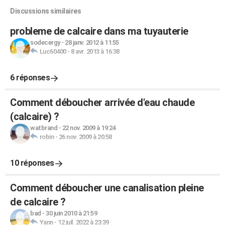
Discussions similaires
probleme de calcaire dans ma tuyauterie
sodecergy
-
28 janv. 2012 à 11:55
Luc60400
-
8 avr. 2013 à 16:38
6 réponses
Comment déboucher arrivée d'eau chaude
(calcaire) ?
watbrand
-
22 nov. 2009 à 19:24
robin
-
26 nov. 2009 à 20:58
10 réponses
Comment déboucher une canalisation pleine
de calcaire ?
bad
-
30 juin 2010 à 21:59
Yann
-
12 juil. 2022 à 23:39