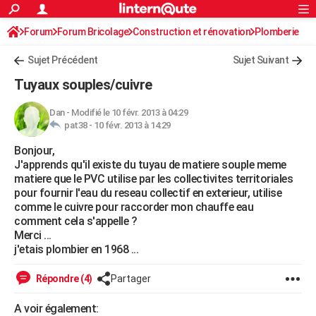
ACTUALITÉS
Forum
Forum Bricolage
Connexion
Construction et rénovation
S'inscrire
Plomberie
Rechercher
Société
Education
Villes
Politique
Faits Divers
Monde
+
SPORT
Sujet Précédent
Sujet Suivant
Football
Cyclisme
Forum
Coupe du monde 2026
Tennis
Rugby
CULTURE
Tuyaux souples/cuivre
TNT
Cinéma
Musique
Programme TV
Streaming
Sorties cinéma
+
FINANCE
Dan
-
Modifié le 10 févr. 2013 à 04:29
pat38 -
10 févr. 2013 à 14:29
Impôts
Immobilier
Banque
Crédit
Retraite
Epargne
Risques naturels par ville
Assurance
AUTO
Bonjour,
Réserver un essai
Berlines
Forum auto
Essais
Citadines
SUV
+
HIGH-TECH
J'apprends qu'il existe du tuyau de matiere souple meme
matiere que le PVC utilise par les collectivites territoriales
Meilleur smartphone
Ordinateurs
Guide high-tech
Mobiles
Internet
Jeux vidéo
+
BRICOLAGE
pour fournir l'eau du reseau collectif en exterieur, utilise
comme le cuivre pour raccorder mon chauffe eau
Aménagement intérieur
Cuisine
Jardinage
+
Forum
Extérieur
Salle de bains
Rangement
WEEK-END
comment cela s'appelle ?
Merci ...
Escapades
Expositions
Week-end nature
Guides de France
Patrimoine
Musées
+
LIFESTYLE
j'etais plombier en 1968 ...
Bien-être
Mode
+
Art de vivre
Loisirs
Modes de vie
SANTE
Répondre (4)
Partager
Guide de la santé
Médicaments
+
Alimentation
Maladies
Sommeil
VOYAGE
A voir également: