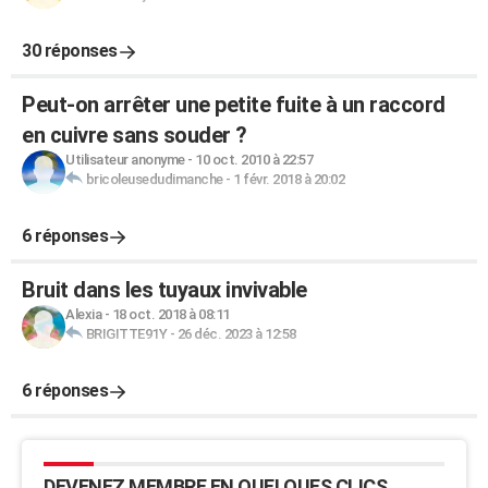
30 réponses
Peut-on arrêter une petite fuite à un raccord
en cuivre sans souder ?
Utilisateur anonyme
-
10 oct. 2010 à 22:57
bricoleusedudimanche
-
1 févr. 2018 à 20:02
6 réponses
Bruit dans les tuyaux invivable
Alexia
-
18 oct. 2018 à 08:11
BRIGITTE91Y
-
26 déc. 2023 à 12:58
6 réponses
DEVENEZ MEMBRE EN QUELQUES CLICS