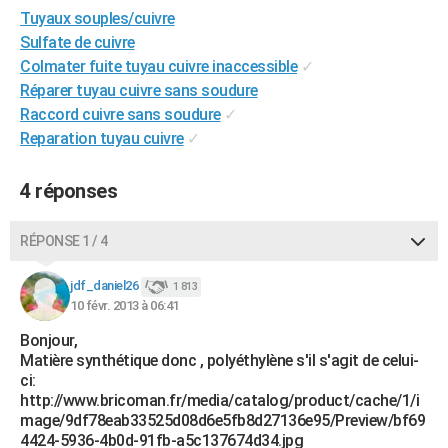
Tuyaux souples/cuivre
City break
Voyage de noces
Climat
Destinations
Voyage nature
Forum
+
PHOTO
Sulfate de cuivre
GUIDES D'ACHAT
Colmater fuite tuyau cuivre inaccessible
✓
Réparer tuyau cuivre sans soudure
BONS PLANS
Raccord cuivre sans soudure
✓
Reparation tuyau cuivre
✓
CARTE DE VOEUX
Carte Bonne année
Carte Pâques
Carte de Noël
Carte Saint-Valentin
Carte d'anniversaire
DICTIONNAIRE
4 réponses
Biographies
Expressions
Dictionnaire
Citations
Proverbes
PROGRAMME TV
RÉPONSE 1 / 4
COPAINS D'AVANT
jdf_daniel26
1 813
Se connecter
Collèges
Universités
Service militaire
S'inscrire
Lycées
Primaires
Entreprises
Avis de recherche
10 févr. 2013 à 06:41
AVIS DE DÉCÈS
Bonjour,
FORUM
Matière synthétique donc , polyéthylène s'il s'agit de celui-
ci:
Lifestyle
Sport
Television
Cinema
Bricolage
Culture
Auto
Voyage
http://www.bricoman.fr/media/catalog/product/cache/1/i
mage/9df78eab33525d08d6e5fb8d27136e95/Preview/bf69
4424-5936-4b0d-91fb-a5c137674d34.jpg