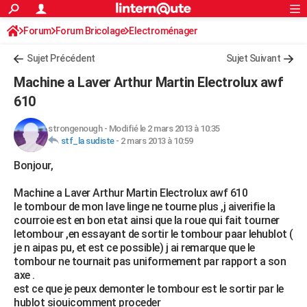
ACTUALITÉS
Forum
Forum Bricolage
Connexion
Electroménager
S'inscrire
Rechercher
Société
Education
Villes
Politique
Faits Divers
Monde
+
SPORT
Sujet Précédent
Sujet Suivant
Football
Cyclisme
Forum
Coupe du monde 2026
Tennis
Rugby
CULTURE
Machine a Laver Arthur Martin Electrolux awf
TNT
Cinéma
Musique
Programme TV
Streaming
Sorties cinéma
+
610
FINANCE
Impôts
Immobilier
Banque
Crédit
Retraite
Epargne
Risques naturels par ville
Assurance
AUTO
strongenough
-
Modifié le 2 mars 2013 à 10:35
stf_la sudiste
-
2 mars 2013 à 10:59
Réserver un essai
Berlines
Forum auto
Essais
Citadines
SUV
+
HIGH-TECH
Bonjour,
Meilleur smartphone
Ordinateurs
Guide high-tech
Mobiles
Internet
Jeux vidéo
+
BRICOLAGE
Machine a Laver Arthur Martin Electrolux awf 610
le tombour de mon lave linge ne tourne plus ,j aiverifie la
Aménagement intérieur
Cuisine
Jardinage
+
Forum
Extérieur
Salle de bains
Rangement
WEEK-END
courroie est en bon etat ainsi que la roue qui fait tourner
letombour ,en essayant de sortir le tombour paar lehublot (
Escapades
Expositions
Week-end nature
Guides de France
Patrimoine
Musées
+
LIFESTYLE
je n aipas pu, et est ce possible) j ai remarque que le
tombour ne tournait pas uniformement par rapport a son
Bien-être
Mode
+
Art de vivre
Loisirs
Modes de vie
SANTE
axe .
est ce que je peux demonter le tombour est le sortir par le
Guide de la santé
Médicaments
+
Alimentation
Maladies
Sommeil
VOYAGE
hublot siouicomment proceder