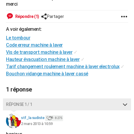
merci
City break
Voyage de noces
Climat
Destinations
Voyage nature
Forum
+
PHOTO
Répondre (1)
Partager
GUIDES D'ACHAT
A voir également:
BONS PLANS
Le tombour
CARTE DE VOEUX
Code erreur machine à laver
Vis de transport machine à laver
✓
Carte Bonne année
Carte Pâques
Carte de Noël
Carte Saint-Valentin
Carte d'anniversaire
DICTIONNAIRE
Hauteur évacuation machine à laver
✓
Tarif changement roulement machine à laver electrolux
✓
Biographies
Expressions
Dictionnaire
Citations
Proverbes
PROGRAMME TV
Bouchon vidange machine à laver cassé
COPAINS D'AVANT
1 réponse
Se connecter
Collèges
Universités
Service militaire
S'inscrire
Lycées
Primaires
Entreprises
Avis de recherche
AVIS DE DÉCÈS
FORUM
RÉPONSE 1 / 1
Lifestyle
Sport
Television
Cinema
Bricolage
Culture
Auto
Voyage
stf_la sudiste
8 275
2 mars 2013 à 10:59