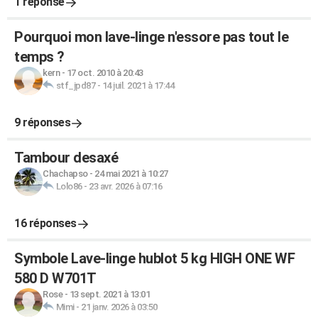
1 réponse
Pourquoi mon lave-linge n'essore pas tout le
temps ?
kern
-
17 oct. 2010 à 20:43
stf_jpd87
-
14 juil. 2021 à 17:44
9 réponses
Tambour desaxé
Chachapso
-
24 mai 2021 à 10:27
Lolo86
-
23 avr. 2026 à 07:16
16 réponses
Symbole Lave-linge hublot 5 kg HIGH ONE WF
580 D W701T
Rose
-
13 sept. 2021 à 13:01
Mimi
-
21 janv. 2026 à 03:50