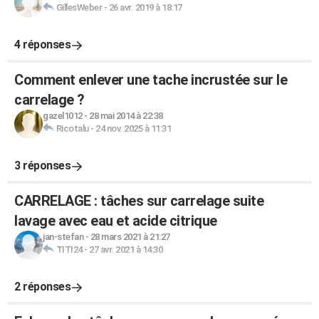
GillesWeber
-
26 avr. 2019 à 18:17
4 réponses
Comment enlever une tache incrustée sur le
carrelage ?
gazel1012
-
28 mai 2014 à 22:38
Ricotalu
-
24 nov. 2025 à 11:31
3 réponses
CARRELAGE : tâches sur carrelage suite
lavage avec eau et acide citrique
jan-stefan
-
28 mars 2021 à 21:27
TITI24
-
27 avr. 2021 à 14:30
2 réponses