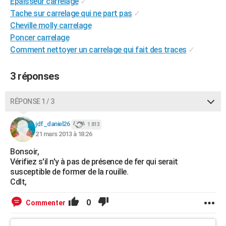
Epaisseur carrelage
✓
City break
Voyage de noces
Climat
Destinations
Voyage nature
Forum
+
PHOTO
Tache sur carrelage qui ne part pas
✓
Cheville molly carrelage
GUIDES D'ACHAT
Poncer carrelage
Comment nettoyer un carrelage qui fait des traces
✓
BONS PLANS
CARTE DE VOEUX
3 réponses
Carte Bonne année
Carte Pâques
Carte de Noël
Carte Saint-Valentin
Carte d'anniversaire
DICTIONNAIRE
RÉPONSE 1 / 3
Biographies
Expressions
Dictionnaire
Citations
Proverbes
PROGRAMME TV
jdf_daniel26
1 813
21 mars 2013 à 18:26
COPAINS D'AVANT
Bonsoir,
Se connecter
Collèges
Universités
Service militaire
S'inscrire
Lycées
Primaires
Entreprises
Avis de recherche
AVIS DE DÉCÈS
Vérifiez s'il n'y à pas de présence de fer qui serait
susceptible de former de la rouille.
FORUM
Cdlt,
Lifestyle
Sport
Television
Cinema
Bricolage
Culture
Auto
Voyage
0
Commenter