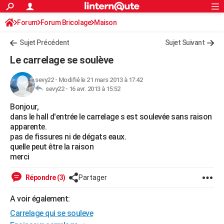
ACTUALITÉS
Forum
Forum Bricolage
Connexion
Maison
S'inscrire
Rechercher
Société
Education
Villes
Politique
Faits Divers
Monde
+
SPORT
Sujet Précédent
Sujet Suivant
Football
Cyclisme
Forum
Coupe du monde 2026
Tennis
Rugby
CULTURE
Le carrelage se soulève
TNT
Cinéma
Musique
Programme TV
Streaming
Sorties cinéma
+
FINANCE
sevy22
-
Modifié le 21 mars 2013 à 17:42
sevy22 -
16 avr. 2013 à 15:52
Impôts
Immobilier
Banque
Crédit
Retraite
Epargne
Risques naturels par ville
Assurance
AUTO
Bonjour,
Réserver un essai
Berlines
Forum auto
Essais
Citadines
SUV
+
HIGH-TECH
dans le hall d'entrée le carrelage s est soulevée sans raison
apparente.
Meilleur smartphone
Ordinateurs
Guide high-tech
Mobiles
Internet
Jeux vidéo
+
BRICOLAGE
pas de fissures ni de dégats eaux.
quelle peut être la raison
Aménagement intérieur
Cuisine
Jardinage
+
Forum
Extérieur
Salle de bains
Rangement
WEEK-END
merci
Escapades
Expositions
Week-end nature
Guides de France
Patrimoine
Musées
+
LIFESTYLE
Répondre (3)
Partager
Bien-être
Mode
+
Art de vivre
Loisirs
Modes de vie
SANTE
A voir également:
Carrelage qui se souleve
Guide de la santé
Médicaments
+
Alimentation
Maladies
Sommeil
VOYAGE