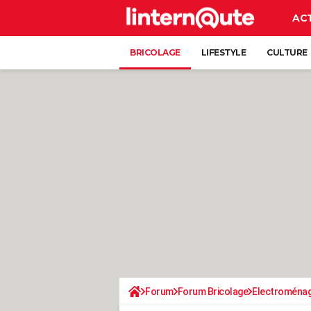
AC
BRICOLAGE
LIFESTYLE
CULTURE
Forum
Forum Bricolage
Electroména