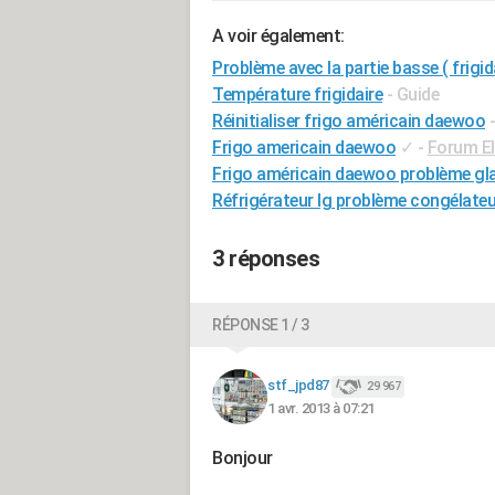
A voir également:
Problème avec la partie basse ( fri
Température frigidaire
- Guide
Réinitialiser frigo américain daewoo
Frigo americain daewoo
✓
-
Forum E
Frigo américain daewoo problème gl
Réfrigérateur lg problème congélateu
3 réponses
RÉPONSE 1 / 3
stf_jpd87
29 967
1 avr. 2013 à 07:21
Bonjour