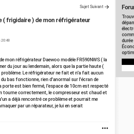
Foru
Sujet Suivant
Trouv
 ( frigidaire ) de mon réfrigérateur
dépan
élect
commu
durée
 20:48
Écono
optimi
se de mon réfrigérateur Daewoo modèle FR590NWS ( la
ner du jour au lendemain, alors que la partie haute (
roblème. Le réfrigérateur ne fait et n'a fait aucun
 du bas fonctionne, rien d'anormal sur l'écran de
 la porte est bien fermé, l'espace de 10cm est respecté
tion tourne correctement, le compresseur est chaud et
qu'un a déjà rencontré ce problème et pourrait me
arnaquer par un réparateur, je lui en serait