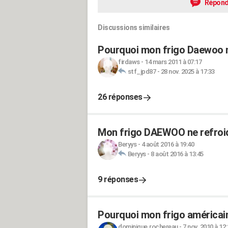
Répond
Discussions similaires
Pourquoi mon frigo Daewoo ne
firdaws
-
14 mars 2011 à 07:17
stf_jpd87
-
28 nov. 2025 à 17:33
26 réponses
Mon frigo DAEWOO ne refroid
Beryys
-
4 août 2016 à 19:40
Beryys
-
8 août 2016 à 13:45
9 réponses
Pourquoi mon frigo américain
dominique.rochereau
-
7 nov. 2010 à 12