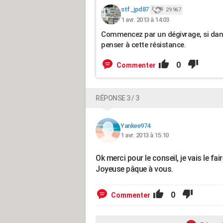
stf_jpd87
29 967
1 avr. 2013 à 14:03
Commencez par un dégivrage, si dans
penser à cette résistance.
0
Commenter
RÉPONSE 3 / 3
Yankee974
1 avr. 2013 à 15:10
Ok merci pour le conseil, je vais le fa
Joyeuse pâque à vous.
0
Commenter