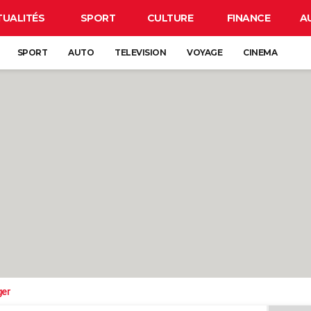
TUALITÉS
SPORT
CULTURE
FINANCE
A
SPORT
AUTO
TELEVISION
VOYAGE
CINEMA
ger