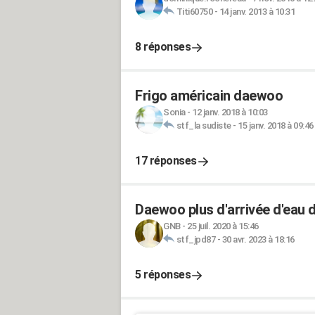
Titi60750
-
14 janv. 2013 à 10:31
8 réponses
Frigo américain daewoo
Sonia
-
12 janv. 2018 à 10:03
stf_la sudiste
-
15 janv. 2018 à 09:46
17 réponses
Daewoo plus d'arrivée d'eau d
GNB
-
25 juil. 2020 à 15:46
stf_jpd87
-
30 avr. 2023 à 18:16
5 réponses