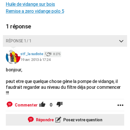
Huile de vidange sur bois
City break
Voyage de noces
Climat
Destinations
Voyage nature
Forum
+
PHOTO
Remise a zero vidange polo 5
GUIDES D'ACHAT
1 réponse
BONS PLANS
RÉPONSE 1 / 1
CARTE DE VOEUX
Carte Bonne année
Carte Pâques
Carte de Noël
Carte Saint-Valentin
Carte d'anniversaire
DICTIONNAIRE
stf_la sudiste
8 275
19 avr. 2013 à 17:24
Biographies
Expressions
Dictionnaire
Citations
Proverbes
PROGRAMME TV
bonjour,
COPAINS D'AVANT
peut etre que quelque chose gène la pompe de vidange, il
faudrait regarder au niveau du filtre déja pour commencer
Se connecter
Collèges
Universités
Service militaire
S'inscrire
Lycées
Primaires
Entreprises
Avis de recherche
AVIS DE DÉCÈS
!!!
FORUM
0
Commenter
Lifestyle
Sport
Television
Cinema
Bricolage
Culture
Auto
Voyage
Répondre
Posez votre question