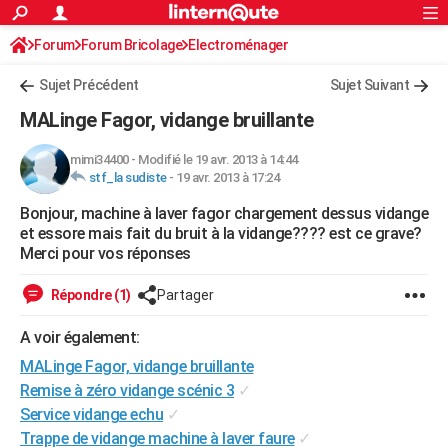
ACTUALITÉS
Forum
Forum Bricolage
Connexion
Electroménager
S'inscrire
Rechercher
Société
Education
Villes
Politique
Faits Divers
Monde
+
SPORT
Sujet Précédent
Sujet Suivant
Football
Cyclisme
Forum
Coupe du monde 2026
Tennis
Rugby
CULTURE
MALinge Fagor, vidange bruillante
TNT
Cinéma
Musique
Programme TV
Streaming
Sorties cinéma
+
FINANCE
mimi34400
-
Modifié le 19 avr. 2013 à 14:44
stf_la sudiste
-
19 avr. 2013 à 17:24
Impôts
Immobilier
Banque
Crédit
Retraite
Epargne
Risques naturels par ville
Assurance
AUTO
Bonjour, machine à laver fagor chargement dessus vidange
Réserver un essai
Berlines
Forum auto
Essais
Citadines
SUV
+
HIGH-TECH
et essore mais fait du bruit à la vidange???? est ce grave?
Merci pour vos réponses
Meilleur smartphone
Ordinateurs
Guide high-tech
Mobiles
Internet
Jeux vidéo
+
BRICOLAGE
Répondre (1)
Partager
Aménagement intérieur
Cuisine
Jardinage
+
Forum
Extérieur
Salle de bains
Rangement
WEEK-END
A voir également:
Escapades
Expositions
Week-end nature
Guides de France
Patrimoine
Musées
+
LIFESTYLE
MALinge Fagor, vidange bruillante
Bien-être
Mode
+
Art de vivre
Loisirs
Modes de vie
Remise à zéro vidange scénic 3
✓
SANTE
Service vidange echu
✓
Guide de la santé
Médicaments
+
Alimentation
Maladies
Sommeil
VOYAGE
Trappe de vidange machine à laver faure
✓