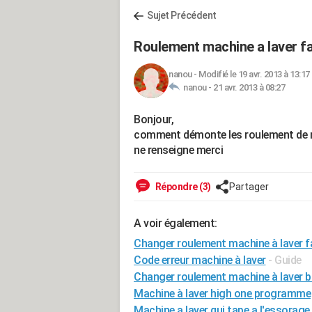
Sujet Précédent
Roulement machine a laver f
nanou
-
Modifié le 19 avr. 2013 à 13:17
nanou -
21 avr. 2013 à 08:27
Bonjour,
comment démonte les roulement de m
ne renseigne merci
Répondre (3)
Partager
A voir également:
Changer roulement machine à laver 
Code erreur machine à laver
- Guide
Changer roulement machine à laver b
Machine à laver high one programme
Machine a laver qui tape a l'essorage