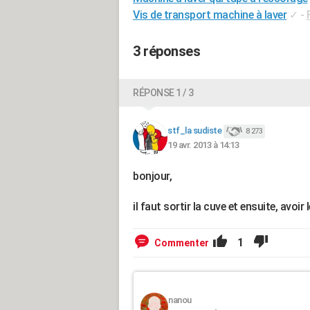
Vis de transport machine à laver
✓
-
3 réponses
RÉPONSE 1 / 3
stf_la sudiste
8 273
19 avr. 2013 à 14:13
bonjour,
il faut sortir la cuve et ensuite, avoir 
1
Commenter
nanou