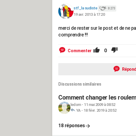
stf_la sudiste
8 273
19 avr. 2013 à 17:20
merci de rester sur le post et de ne p
comprendre !!!
0
Commenter
Répond
Discussions similaires
Comment changer les rouleme
ledom
-
11 mai 2009 à 08:52
YA
-
18 févr. 2019 à 20:52
18 réponses