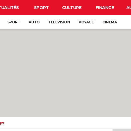
TUALITÉS
SPORT
CULTURE
FINANCE
A
SPORT
AUTO
TELEVISION
VOYAGE
CINEMA
ger