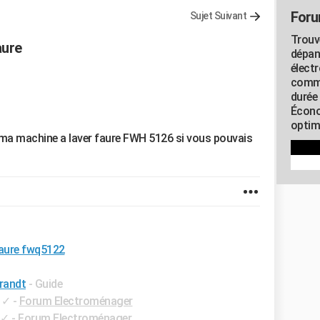
Foru
Sujet Suivant
Trouv
aure
dépan
élect
commu
durée
Écono
optimi
a machine a laver faure FWH 5126 si vous pouvais
faure fwq5122
randt
- Guide
✓
-
Forum Electroménager
✓
-
Forum Electroménager