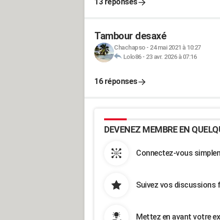
13 réponses
Tambour desaxé
Chachapso
-
24 mai 2021 à 10:27
Lolo86
-
23 avr. 2026 à 07:16
16 réponses
DEVENEZ MEMBRE EN QUELQ
Connectez-vous simpleme
Suivez vos discussions 
Mettez en avant votre ex