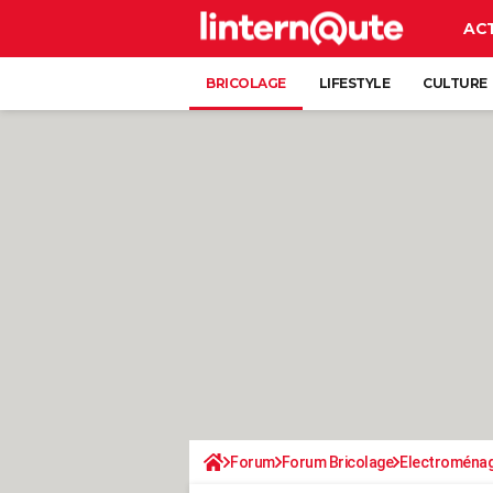
AC
BRICOLAGE
LIFESTYLE
CULTURE
Forum
Forum Bricolage
Electroména