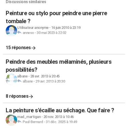
Discussions similaires
Peinture ou stylo pour peindre une pierre
tombale ?
Utilisateur anonyme
-
16 juin 2010 à 23:19
anneso
-
30 mai 2023 à 22:02
15 réponses
Peindre des meubles mélaminés, plusieurs
possibilités?
albane
-
28 avr. 2013 à 20:45
albane
-
29 avr. 2013 à 20:30
8 réponses
La peinture s'écaille au séchage. Que faire ?
mad_martigan
-
20 nov. 2013 à 10:46
Paul-Bernard
-
31 déc. 2025 à 19:49