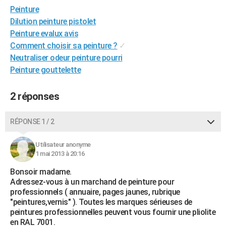
Peinture
City break
Voyage de noces
Climat
Destinations
Voyage nature
Forum
+
PHOTO
Dilution peinture pistolet
GUIDES D'ACHAT
Peinture evalux avis
Comment choisir sa peinture ?
✓
BONS PLANS
Neutraliser odeur peinture pourri
Peinture gouttelette
CARTE DE VOEUX
Carte Bonne année
Carte Pâques
Carte de Noël
Carte Saint-Valentin
Carte d'anniversaire
DICTIONNAIRE
2 réponses
Biographies
Expressions
Dictionnaire
Citations
Proverbes
PROGRAMME TV
RÉPONSE 1 / 2
COPAINS D'AVANT
Utilisateur anonyme
Se connecter
Collèges
Universités
Service militaire
S'inscrire
Lycées
Primaires
Entreprises
Avis de recherche
1 mai 2013 à 20:16
AVIS DE DÉCÈS
Bonsoir madame.
FORUM
Adressez-vous à un marchand de peinture pour
professionnels ( annuaire, pages jaunes, rubrique
Lifestyle
Sport
Television
Cinema
Bricolage
Culture
Auto
Voyage
"peintures,vernis" ). Toutes les marques sérieuses de
peintures professionnelles peuvent vous fournir une pliolite
en RAL 7001.