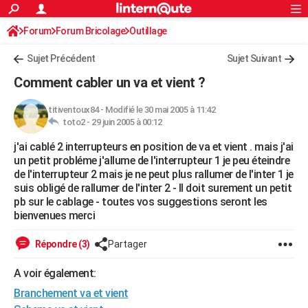
ACTUALITÉS
Forum
Forum Bricolage
Connexion
Outillage
S'inscrire
Rechercher
Société
Education
Villes
Politique
Faits Divers
Monde
+
SPORT
Sujet Précédent
Sujet Suivant
Football
Cyclisme
Forum
Coupe du monde 2026
Tennis
Rugby
CULTURE
Comment cabler un va et vient ?
TNT
Cinéma
Musique
Programme TV
Streaming
Sorties cinéma
+
FINANCE
titiventoux84
-
Modifié le 30 mai 2005 à 11:42
toto2 -
29 juin 2005 à 00:12
Impôts
Immobilier
Banque
Crédit
Retraite
Epargne
Risques naturels par ville
Assurance
AUTO
j'ai cablé 2 interrupteurs en position de va et vient . mais j'ai
Réserver un essai
Berlines
Forum auto
Essais
Citadines
SUV
+
HIGH-TECH
un petit probléme j'allume de l'interrupteur 1 je peu éteindre
de l'interrupteur 2 mais je ne peut plus rallumer de l'inter 1 je
Meilleur smartphone
Ordinateurs
Guide high-tech
Mobiles
Internet
Jeux vidéo
+
BRICOLAGE
suis obligé de rallumer de l'inter 2 - Il doit surement un petit
pb sur le cablage - toutes vos suggestions seront les
Aménagement intérieur
Cuisine
Jardinage
+
Forum
Extérieur
Salle de bains
Rangement
WEEK-END
bienvenues merci
Escapades
Expositions
Week-end nature
Guides de France
Patrimoine
Musées
+
LIFESTYLE
Répondre (3)
Partager
Bien-être
Mode
+
Art de vivre
Loisirs
Modes de vie
SANTE
A voir également:
Branchement va et vient
Guide de la santé
Médicaments
+
Alimentation
Maladies
Sommeil
VOYAGE