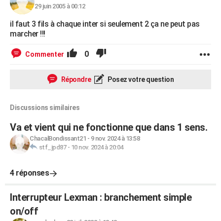
29 juin 2005 à 00:12
il faut 3 fils à chaque inter si seulement 2 ça ne peut pas
marcher !!!
0
Commenter
Répondre
Posez votre question
Discussions similaires
Va et vient qui ne fonctionne que dans 1 sens.
ChacalBondissant21
-
9 nov. 2024 à 13:58
stf_jpd87
-
10 nov. 2024 à 20:04
4 réponses
Interrupteur Lexman : branchement simple
on/off