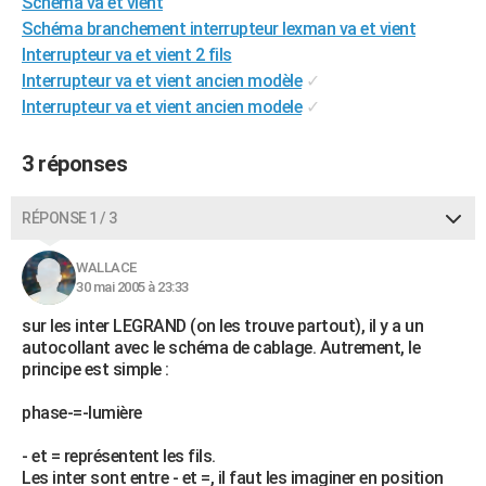
Schema va et vient
City break
Voyage de noces
Climat
Destinations
Voyage nature
Forum
+
PHOTO
Schéma branchement interrupteur lexman va et vient
Interrupteur va et vient 2 fils
GUIDES D'ACHAT
Interrupteur va et vient ancien modèle
✓
Interrupteur va et vient ancien modele
✓
BONS PLANS
CARTE DE VOEUX
3 réponses
Carte Bonne année
Carte Pâques
Carte de Noël
Carte Saint-Valentin
Carte d'anniversaire
DICTIONNAIRE
RÉPONSE 1 / 3
Biographies
Expressions
Dictionnaire
Citations
Proverbes
PROGRAMME TV
WALLACE
30 mai 2005 à 23:33
COPAINS D'AVANT
sur les inter LEGRAND (on les trouve partout), il y a un
Se connecter
Collèges
Universités
Service militaire
S'inscrire
Lycées
Primaires
Entreprises
Avis de recherche
AVIS DE DÉCÈS
autocollant avec le schéma de cablage. Autrement, le
principe est simple :
FORUM
phase-=-lumière
Lifestyle
Sport
Television
Cinema
Bricolage
Culture
Auto
Voyage
- et = représentent les fils.
Les inter sont entre - et =, il faut les imaginer en position