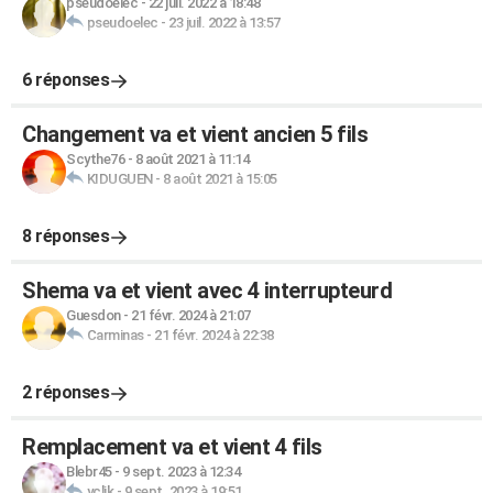
pseudoelec
-
22 juil. 2022 à 18:48
pseudoelec
-
23 juil. 2022 à 13:57
6 réponses
Changement va et vient ancien 5 fils
Scythe76
-
8 août 2021 à 11:14
KIDUGUEN
-
8 août 2021 à 15:05
8 réponses
Shema va et vient avec 4 interrupteurd
Guesdon
-
21 févr. 2024 à 21:07
Carminas
-
21 févr. 2024 à 22:38
2 réponses
Remplacement va et vient 4 fils
Blebr45
-
9 sept. 2023 à 12:34
yclik
-
9 sept. 2023 à 19:51