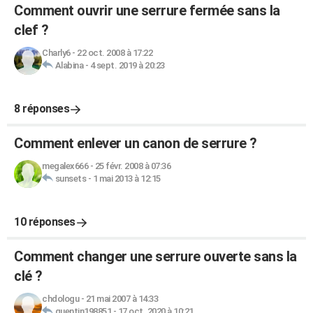
Comment ouvrir une serrure fermée sans la
clef ?
Charly6
-
22 oct. 2008 à 17:22
Alabina
-
4 sept. 2019 à 20:23
8 réponses
Comment enlever un canon de serrure ?
megalex666
-
25 févr. 2008 à 07:36
sunsets
-
1 mai 2013 à 12:15
10 réponses
Comment changer une serrure ouverte sans la
clé ?
chdologu
-
21 mai 2007 à 14:33
quentin198851
-
17 oct. 2020 à 10:21