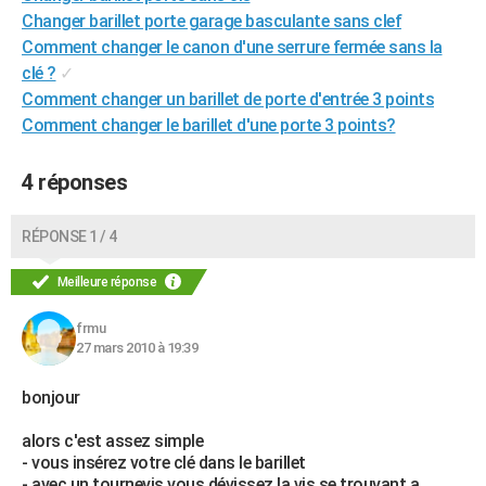
Changer barillet porte garage basculante sans clef
City break
Voyage de noces
Climat
Destinations
Voyage nature
Forum
+
PHOTO
Comment changer le canon d'une serrure fermée sans la
GUIDES D'ACHAT
clé ?
✓
Comment changer un barillet de porte d'entrée 3 points
BONS PLANS
Comment changer le barillet d'une porte 3 points?
CARTE DE VOEUX
4 réponses
Carte Bonne année
Carte Pâques
Carte de Noël
Carte Saint-Valentin
Carte d'anniversaire
DICTIONNAIRE
RÉPONSE 1 / 4
Biographies
Expressions
Dictionnaire
Citations
Proverbes
PROGRAMME TV
Meilleure réponse
COPAINS D'AVANT
Se connecter
Collèges
Universités
Service militaire
S'inscrire
Lycées
Primaires
Entreprises
Avis de recherche
frmu
AVIS DE DÉCÈS
27 mars 2010 à 19:39
FORUM
bonjour
Lifestyle
Sport
Television
Cinema
Bricolage
Culture
Auto
Voyage
alors c'est assez simple
- vous insérez votre clé dans le barillet
- avec un tournevis vous dévissez la vis se trouvant a