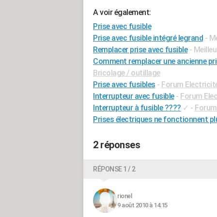
A voir également:
Prise avec fusible
Prise avec fusible intégré legrand
- M
Remplacer prise avec fusible
- Meille
Comment remplacer une ancienne prise 
Bricolage / outillage
Prise avec fusibles
-
Forum Electricit
Interrupteur avec fusible
-
Forum Elec
Interrupteur à fusible ????
✓
-
Forum 
Prises électriques ne fonctionnent pl
2 réponses
RÉPONSE 1 / 2
rionel
9 août 2010 à 14:15