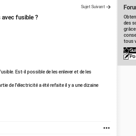
Foru
Sujet Suivant
avec fusible ?
Obten
des s
grâce
conse
tous v
Sui
Po
sible. Est-il possible de les enlever et de les
 de l'électricité a été refaite il y a une dizaine