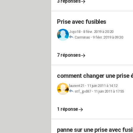
3 réponses
Prise avec fusibles
Jojo18
-
8 févr. 2019 à 20:20
Carminas
-
9 févr. 2019 à 09:30
7 réponses
comment changer une prise él
laurent21
-
11 juin 2011 à 14:12
stf_jpd87
-
11 juin 2011 à 17:55
1 réponse
panne sur une prise avec fusi