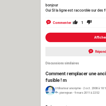
bonjour
Oui SI la ligne est raccordée sur des f
1
Commenter
Affiche
Répond
Discussions similaires
Comment remplacer une ancienn
fusible ! m
Utilisateur anonyme
-
2 oct. 2008 à 18:1
pierrejean
-
9 mars 2011 à 22:52