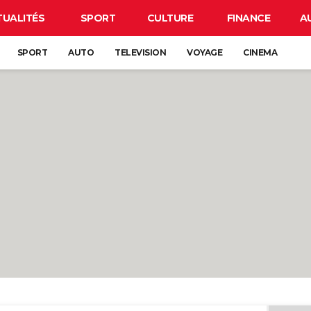
TUALITÉS
SPORT
CULTURE
FINANCE
A
SPORT
AUTO
TELEVISION
VOYAGE
CINEMA