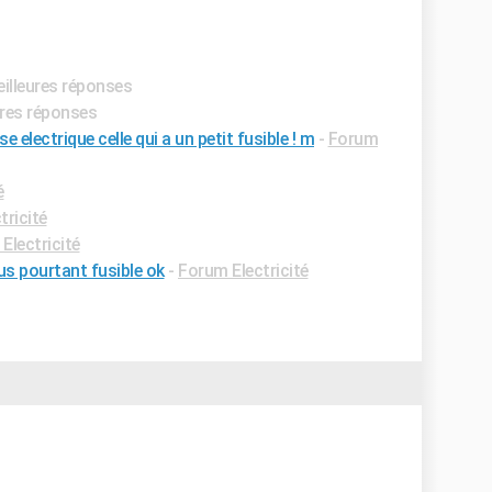
eilleures réponses
ures réponses
electrique celle qui a un petit fusible ! m
-
Forum
é
tricité
Electricité
us pourtant fusible ok
-
Forum Electricité