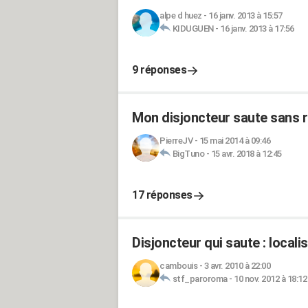
alpe d huez
-
16 janv. 2013 à 15:57
KIDUGUEN
-
16 janv. 2013 à 17:56
9 réponses
Mon disjoncteur saute sans r
PierreJV
-
15 mai 2014 à 09:46
BigTuno
-
15 avr. 2018 à 12:45
17 réponses
Disjoncteur qui saute : locali
cambouis
-
3 avr. 2010 à 22:00
stf_paroroma
-
10 nov. 2012 à 18:12