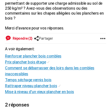
permettant de supporter une charge admissible au sol de
City break
Voyage de noces
Climat
Destinations
Voyage nature
Forum
+
PHOTO
250 kg/m² ? Avez-vous des observations ou des
commentaires sur les chapes allégées ou les planchers en
GUIDES D'ACHAT
bois ?
BONS PLANS
Merci d'avance pour vos réponses.
CARTE DE VOEUX
Répondre (2)
Partager
Carte Bonne année
Carte Pâques
Carte de Noël
Carte Saint-Valentin
Carte d'anniversaire
DICTIONNAIRE
A voir également:
Biographies
Expressions
Dictionnaire
Citations
Proverbes
Renforcer plancher bois combles
PROGRAMME TV
Prix plancher bois étage
✓
COPAINS D'AVANT
Comment se débarrasser des loirs dans les combles
inaccessibles
Se connecter
Collèges
Universités
Service militaire
S'inscrire
Lycées
Primaires
Entreprises
Avis de recherche
AVIS DE DÉCÈS
Temps séchage vernis bois
Rattraper niveau plancher bois
✓
FORUM
Mise à niveau d'un vieux plancher en bois
Lifestyle
Sport
Television
Cinema
Bricolage
Culture
Auto
Voyage
2 réponses