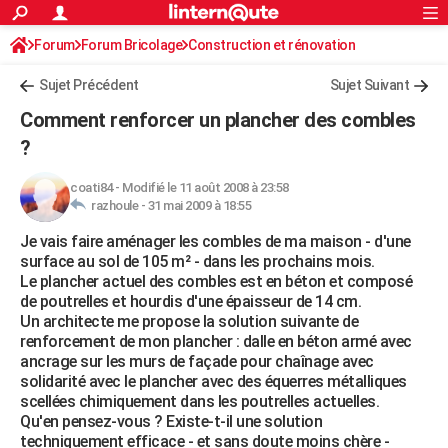
ACTUALITÉS
Forum
Forum Bricolage
Connexion
Construction et rénovation
S'inscrire
Rechercher
Société
Education
Villes
Politique
Faits Divers
Monde
+
SPORT
Charpente, toiture, combles
Sujet Précédent
Sujet Suivant
Football
Cyclisme
Forum
Coupe du monde 2026
Tennis
Rugby
CULTURE
Comment renforcer un plancher des combles
TNT
Cinéma
Musique
Programme TV
Streaming
Sorties cinéma
+
?
FINANCE
Impôts
Immobilier
Banque
Crédit
Retraite
Epargne
Risques naturels par ville
Assurance
AUTO
coati84
-
Modifié le 11 août 2008 à 23:58
razhoule -
31 mai 2009 à 18:55
Réserver un essai
Berlines
Forum auto
Essais
Citadines
SUV
+
HIGH-TECH
Je vais faire aménager les combles de ma maison - d'une
surface au sol de 105 m² - dans les prochains mois.
Meilleur smartphone
Ordinateurs
Guide high-tech
Mobiles
Internet
Jeux vidéo
+
BRICOLAGE
Le plancher actuel des combles est en béton et composé
de poutrelles et hourdis d'une épaisseur de 14 cm.
Aménagement intérieur
Cuisine
Jardinage
+
Forum
Extérieur
Salle de bains
Rangement
WEEK-END
Un architecte me propose la solution suivante de
renforcement de mon plancher : dalle en béton armé avec
Escapades
Expositions
Week-end nature
Guides de France
Patrimoine
Musées
+
LIFESTYLE
ancrage sur les murs de façade pour chaînage avec
solidarité avec le plancher avec des équerres métalliques
Bien-être
Mode
+
Art de vivre
Loisirs
Modes de vie
SANTE
scellées chimiquement dans les poutrelles actuelles.
Qu'en pensez-vous ? Existe-t-il une solution
Guide de la santé
Médicaments
+
Alimentation
Maladies
Sommeil
VOYAGE
techniquement efficace - et sans doute moins chère -