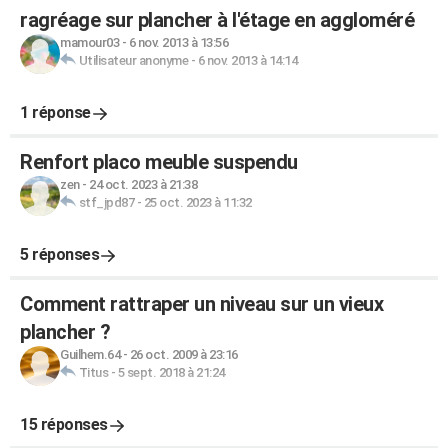
ragréage sur plancher à l'étage en aggloméré
mamour03
-
6 nov. 2013 à 13:56
Utilisateur anonyme
-
6 nov. 2013 à 14:14
1 réponse
Renfort placo meuble suspendu
zen
-
24 oct. 2023 à 21:38
stf_jpd87
-
25 oct. 2023 à 11:32
5 réponses
Comment rattraper un niveau sur un vieux
plancher ?
Guilhem.64
-
26 oct. 2009 à 23:16
Titus
-
5 sept. 2018 à 21:24
15 réponses