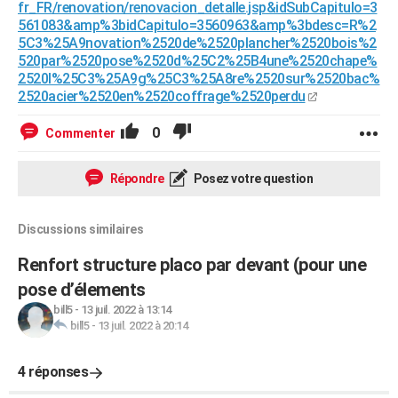
fr_FR/renovation/renovacion_detalle.jsp&idSubCapitulo=3
561083&amp%3bidCapitulo=3560963&amp%3bdesc=R%2
5C3%25A9novation%2520de%2520plancher%2520bois%2
520par%2520pose%2520d%25C2%25B4une%2520chape%
2520l%25C3%25A9g%25C3%25A8re%2520sur%2520bac%
2520acier%2520en%2520coffrage%2520perdu
0
Commenter
Répondre
Posez votre question
Discussions similaires
Renfort structure placo par devant (pour une
pose d’élements
bill5
-
13 juil. 2022 à 13:14
bill5
-
13 juil. 2022 à 20:14
4 réponses